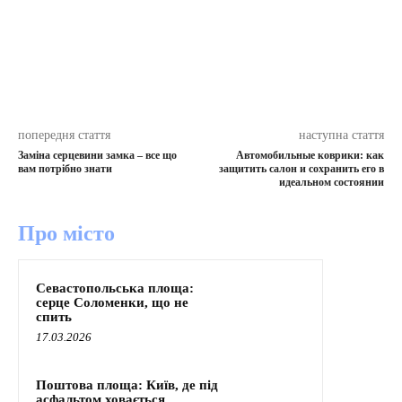
попередня стаття
наступна стаття
Заміна серцевини замка – все що
Автомобильные коврики: как
вам потрібно знати
защитить салон и сохранить его в
идеальном состоянии
Про місто
Севастопольська площа:
серце Соломенки, що не
спить
17.03.2026
Поштова площа: Київ, де під
асфальтом ховається