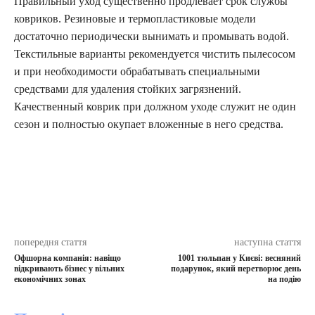
Правильный уход существенно продлевает срок службы
ковриков. Резиновые и термопластиковые модели
достаточно периодически вынимать и промывать водой.
Текстильные варианты рекомендуется чистить пылесосом
и при необходимости обрабатывать специальными
средствами для удаления стойких загрязнений.
Качественный коврик при должном уходе служит не один
сезон и полностью окупает вложенные в него средства.
попередня стаття
наступна стаття
Офшорна компанія: навіщо
1001 тюльпан у Києві: весняний
відкривають бізнес у вільних
подарунок, який перетворює день
економічних зонах
на подію