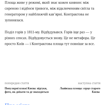
Площа живе у режимі, який знає кожен киянин: між
сиреною і відбоєм тривоги, між відключенням світла та
генератором у найближчій кав’ярні. Контрактова не
зупинялася.
Поділ горів у 1811-му. Відбудувався. Горів іще раз — у
різних сенсах. Відбудовується знову. Це не метафора. Це
просто Київ — і Контрактова площа тут повніше за все.
попередня стаття
наступна стаття
Популярні пляжі Києва: відгуки,
Львівська площа: серце старого
фото, як доїхати та де знаходяться
Києва