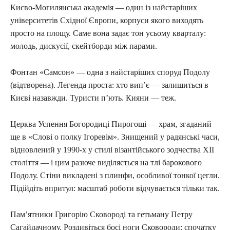
Києво-Могилянська академія — один із найстаріших
університетів Східної Європи, корпуси якого виходять
просто на площу. Саме вона задає тон усьому кварталу:
молодь, дискусії, скейтборди між парами.
Фонтан «Самсон» — одна з найстаріших споруд Подолу
(відтворена). Легенда проста: хто вип’є — залишиться в
Києві назавжди. Туристи п’ють. Кияни — теж.
Церква Успення Богородиці Пирогощі — храм, згаданий
ще в «Слові о полку Ігоревім». Знищений у радянські часи,
відновлений у 1990-х у стилі візантійського зодчества XII
століття — і цим разюче виділяється на тлі барокового
Подолу. Стіни викладені з плинфи, особливої тонкої цегли.
Підійдіть впритул: масштаб роботи відчувається тільки так.
Пам’ятники Григорію Сковороді та гетьману Петру
Сагайдачному. Роздивіться босі ноги Сковороди: спочатку