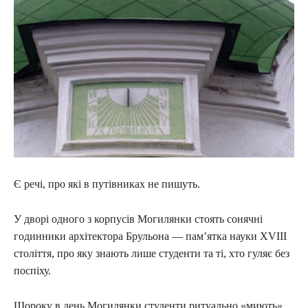
Є речі, про які в путівниках не пишуть.
У дворі одного з корпусів Могилянки стоять сонячні
годинники архітектора Брульона — пам’ятка науки XVIII
століття, про яку знають лише студенти та ті, хто гуляє без
поспіху.
Щороку в день Могилянки студенти ритуально «миють»