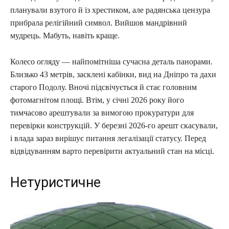
планували взутого й із хрестиком, але радянська цензура
прибрала релігійний символ. Вийшов мандрівний
мудрець. Мабуть, навіть краще.
Колесо огляду — найпомітніша сучасна деталь панорами.
Близько 43 метрів, засклені кабінки, вид на Дніпро та дахи
старого Подолу. Вночі підсвічується й стає головним
фотомагнітом площі. Втім, у січні 2026 року його
тимчасово арештували за вимогою прокуратури для
перевірки конструкцій. У березні 2026-го арешт скасували,
і влада зараз вирішує питання легалізації статусу. Перед
відвідуванням варто перевірити актуальний стан на місці.
Нетуристичне