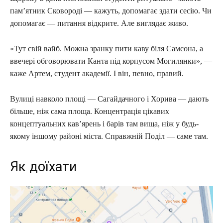
пам’ятник Сковороді — кажуть, допомагає здати сесію. Чи
допомагає — питання відкрите. Але виглядає живо.
«Тут свій вайб. Можна зранку пити каву біля Самсона, а
ввечері обговорювати Канта під корпусом Могилянки», —
каже Артем, студент академії. І він, певно, правий.
Вулиці навколо площі — Сагайдачного і Хорива — дають
більше, ніж сама площа. Концентрація цікавих
концептуальних кав’ярень і барів там вища, ніж у будь-
якому іншому районі міста. Справжній Поділ — саме там.
Як доїхати