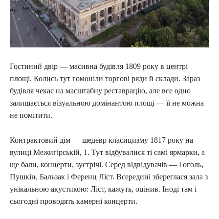
Гостиний двір — масивна будівля 1809 року в центрі
площі. Колись тут гомоніли торгові ряди й склади. Зараз
будівля чекає на масштабну реставрацію, але все одно
залишається візуальною домінантою площі — її не можна
не помітити.
Контрактовий дім — шедевр класицизму 1817 року на
вулиці Межигірській, 1. Тут відбувалися ті самі ярмарки, а
ще бали, концерти, зустрічі. Серед відвідувачів — Гоголь,
Пушкін, Бальзак і Ференц Ліст. Всередині збереглася зала з
унікальною акустикою: Ліст, кажуть, оцінив. Іноді там і
сьогодні проводять камерні концерти.