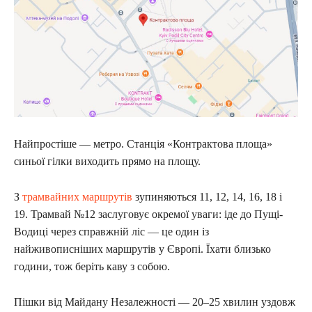
Найпростіше — метро. Станція «Контрактова площа»
синьої гілки виходить прямо на площу.
З
трамвайних маршрутів
зупиняються 11, 12, 14, 16, 18 і
19. Трамвай №12 заслуговує окремої уваги: іде до Пущі-
Водиці через справжній ліс — це один із
найживописніших маршрутів у Європі. Їхати близько
години, тож беріть каву з собою.
Пішки від Майдану Незалежності — 20–25 хвилин уздовж