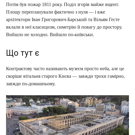
Потім був пожар 1811 року. Поділ згорів майже вщент.
Площу перепланували фактично з нуля — і вже
архітектори Іван Григорович-Барський та Вільям Гесте
вклали в неї класицизм, симетрію й повагу до простору.
Вийшло не холодно. Вийшло по-київськи.
Що тут є
Контрактову часто називають музеєм просто неба, але це
скоріше вітальня старого Києва — завжди трохи гамірно,
завжди по-домашньому.