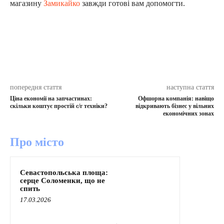
магазину
Замикайко
завжди готові вам допомогти.
попередня стаття
наступна стаття
Ціна економії на запчастинах:
Офшорна компанія: навіщо
скільки коштує простій с/г техніки?
відкривають бізнес у вільних
економічних зонах
Про місто
Севастопольська площа:
серце Соломенки, що не
спить
17.03.2026