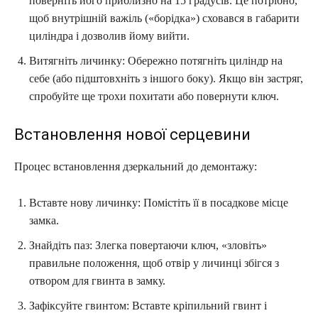
поверніть його приблизно на 15 градусів. Це потрібно,
щоб внутрішній важіль («борідка») сховався в габарити
циліндра і дозволив йому вийти.
Витягніть личинку: Обережно потягніть циліндр на
себе (або підштовхніть з іншого боку). Якщо він застряг,
спробуйте ще трохи похитати або повернути ключ.
Встановлення нової серцевини
Процес встановлення дзеркальний до демонтажу:
Вставте нову личинку: Помістіть її в посадкове місце
замка.
Знайдіть паз: Злегка повертаючи ключ, «зловіть»
правильне положення, щоб отвір у личинці збігся з
отвором для гвинта в замку.
Зафіксуйте гвинтом: Вставте кріпильний гвинт і