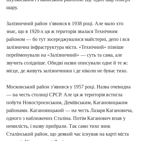
шару.
Залізничний район з’явився в 1938 році. Але мало хто
знає, що в 1920-х ця ж територія звалася Технічним
районом — бо тут зосереджувалися майстерні, депо і вся
залізнична інфраструктура міста. «Технічний» пізніше
перейменували на «Залізничний» — суть та сама, але
звучить солідніше. Обидві назви описували одне й те ж:
місце, де живуть залізничники і де ніколи не буває тихо.
Московський район з’явився у 1957 році. Назва очевидна
— на честь столиці СРСР. Але ця ж територія встигла
побути Новостроєнським, Деміївським, Кагановицьким
районами. Кагановицький — на честь Лазаря Кагановича,
одного з наближених Сталіна. Потім Каганович впав у
немилість, і назву прибрали. Так само тихо зник
Сталінський район, що деякий час існував на карті міста