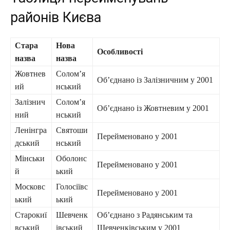
районів Києва
Стара
Нова
Особливості
назва
назва
Жовтнев
Солом’я
Об’єднано із Залізничним у 2001
ий
нський
Залізнич
Солом’я
Об’єднано із Жовтневим у 2001
ний
нський
Ленінгра
Святоши
Перейменовано у 2001
дський
нський
Мінськи
Оболонс
Перейменовано у 2001
й
ький
Московс
Голосіївс
Перейменовано у 2001
ький
ький
Старокиї
Шевченк
Об’єднано з Радянським та
вський
івський
Шевченківським у 2001