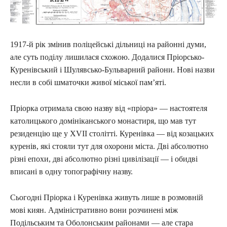
1917-й рік змінив поліцейські дільниці на районні думи,
але суть поділу лишилася схожою. Додалися Пріорсько-
Куренівський і Шулявсько-Бульварний райони. Нові назви
несли в собі шматочки живої міської пам’яті.
Пріорка отримала свою назву від «пріора» — настоятеля
католицького домініканського монастиря, що мав тут
резиденцію ще у XVII столітті. Куренівка — від козацьких
куренів, які стояли тут для охорони міста. Дві абсолютно
різні епохи, дві абсолютно різні цивілізації — і обидві
вписані в одну топографічну назву.
Сьогодні Пріорка і Куренівка живуть лише в розмовній
мові киян. Адміністративно вони розчинені між
Подільським та Оболонським районами — але стара