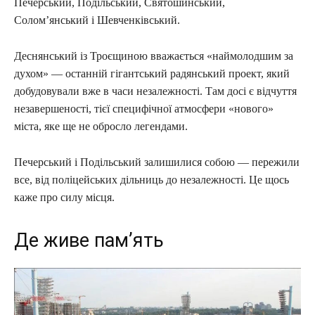
Печерський, Подільський, Святошинський,
Солом’янський і Шевченківський.
Деснянський із Троєщиною вважається «наймолодшим за
духом» — останній гігантський радянський проект, який
добудовували вже в часи незалежності. Там досі є відчуття
незавершеності, тієї специфічної атмосфери «нового»
міста, яке ще не обросло легендами.
Печерський і Подільський залишилися собою — пережили
все, від поліцейських дільниць до незалежності. Це щось
каже про силу місця.
Де живе пам’ять