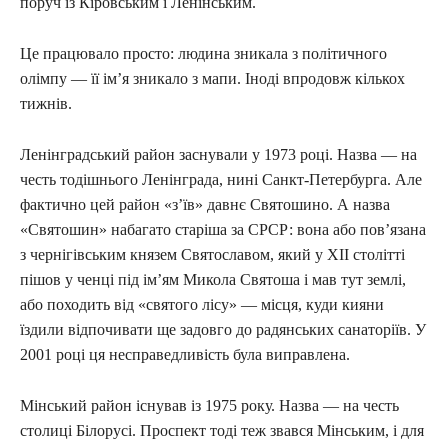
поруч із Кіровським і Ленінським.
Це працювало просто: людина зникала з політичного
олімпу — її ім’я зникало з мапи. Іноді впродовж кількох
тижнів.
Ленінградський район заснували у 1973 році. Назва — на
честь тодішнього Ленінграда, нині Санкт-Петербурга. Але
фактично цей район «з’їв» давнє Святошино. А назва
«Святошин» набагато старіша за СРСР: вона або пов’язана
з чернігівським князем Святославом, який у XII столітті
пішов у ченці під ім’ям Микола Святоша і мав тут землі,
або походить від «святого лісу» — місця, куди кияни
їздили відпочивати ще задовго до радянських санаторіїв. У
2001 році ця несправедливість була виправлена.
Мінський район існував із 1975 року. Назва — на честь
столиці Білорусі. Проспект тоді теж звався Мінським, і для