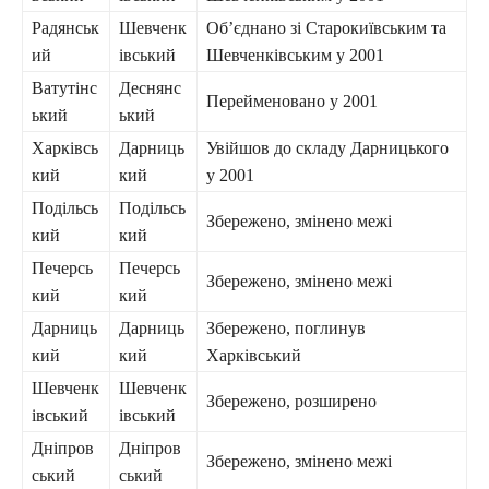
Радянськ
Шевченк
Об’єднано зі Старокиївським та
ий
івський
Шевченківським у 2001
Ватутінс
Деснянс
Перейменовано у 2001
ький
ький
Харківсь
Дарниць
Увійшов до складу Дарницького
кий
кий
у 2001
Подільсь
Подільсь
Збережено, змінено межі
кий
кий
Печерсь
Печерсь
Збережено, змінено межі
кий
кий
Дарниць
Дарниць
Збережено, поглинув
кий
кий
Харківський
Шевченк
Шевченк
Збережено, розширено
івський
івський
Дніпров
Дніпров
Збережено, змінено межі
ський
ський