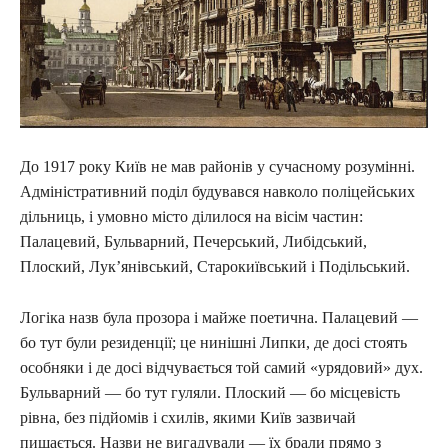
До 1917 року Київ не мав районів у сучасному розумінні.
Адміністративний поділ будувався навколо поліцейських
дільниць, і умовно місто ділилося на вісім частин:
Палацевий, Бульварний, Печерський, Либідський,
Плоский, Лук’янівський, Старокиївський і Подільський.
Логіка назв була прозора і майже поетична. Палацевий —
бо тут були резиденції; це нинішні Липки, де досі стоять
особняки і де досі відчувається той самий «урядовий» дух.
Бульварний — бо тут гуляли. Плоский — бо місцевість
рівна, без підйомів і схилів, якими Київ зазвичай
пишається. Назви не вигадували — їх брали прямо з