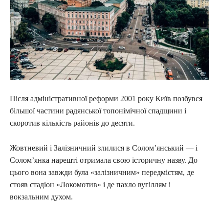
Після адміністративної реформи 2001 року Київ позбувся
більшої частини радянської топонімічної спадщини і
скоротив кількість районів до десяти.
Жовтневий і Залізничний злилися в Солом’янський — і
Солом’янка нарешті отримала свою історичну назву. До
цього вона завжди була «залізничним» передмістям, де
стояв стадіон «Локомотив» і де пахло вугіллям і
вокзальним духом.