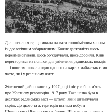
Далі почалося те, що можна назвати топонімічним хаосом
із ідеологічним забарвленням. Кожне десятиліття щось
перейменовували, щось об’єднували, щось дробили. Київ
перетворився на полігон для увічнення радянських вождів
— і вони змінювали один одного на картах майже так само
часто, як і у реальному житті.
Жовтневий район виник у 1927 році і ніс у собі пам’ять
про Жовтневу революцію 1917 року. Така назва була в
десятках радянських міст — штамп, який штампували
скрізь. До цього та ж територія встигла побути
Шулявським і Раковським районом. Ще один шар поверх