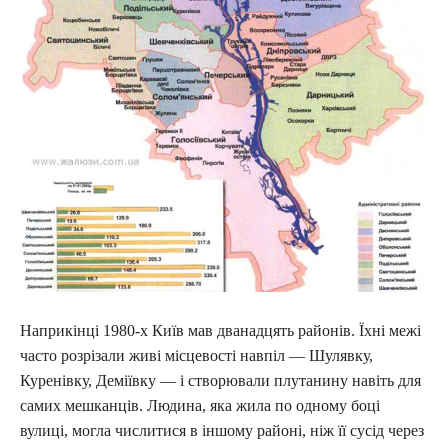
Наприкінці 1980-х Київ мав дванадцять районів. Їхні межі
часто розрізали живі місцевості навпіл — Шулявку,
Куренівку, Деміївку — і створювали плутанину навіть для
самих мешканців. Людина, яка жила по одному боці
вулиці, могла числитися в іншому районі, ніж її сусід через