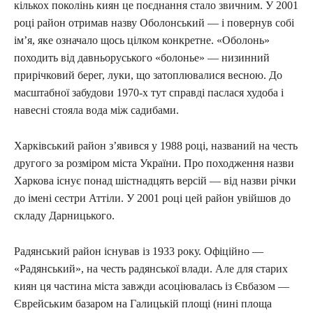
кількох поколінь киян це поєднання стало звичним. У 2001
році район отримав назву Оболонський — і повернув собі
ім’я, яке означало щось цілком конкретне. «Оболонь»
походить від давньоруського «болонье» — низинний
прирічковий берег, луки, що затоплювалися весною. До
масштабної забудови 1970-х тут справді паслася худоба і
навесні стояла вода між садибами.
Харківський район з’явився у 1988 році, названий на честь
другого за розміром міста України. Про походження назви
Харкова існує понад шістнадцять версій — від назви річки
до імені сестри Аттіли. У 2001 році цей район увійшов до
складу Дарницького.
Радянський район існував із 1933 року. Офіційно —
«Радянський», на честь радянської влади. Але для старих
киян ця частина міста завжди асоціювалась із Євбазом —
Єврейським базаром на Галицькій площі (нині площа