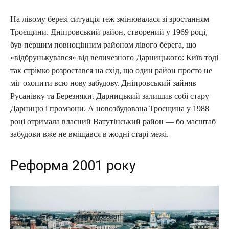
На лівому березі ситуація теж змінювалася зі зростанням
Троєщини. Дніпровський район, створений у 1969 році,
був першим повноцінним районом лівого берега, що
«відбрунькувався» від величезного Дарницького: Київ тоді
так стрімко розростався на схід, що один район просто не
міг охопити всю нову забудову. Дніпровський зайняв
Русанівку та Березняки. Дарницький залишив собі стару
Дарницю і промзони. А новозбудована Троєщина у 1988
році отримала власний Ватутінський район — бо масштаб
забудови вже не вміщався в жодні старі межі.
Реформа 2001 року