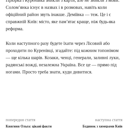
Пріорка і Куренівка зникли з карти, але не зникли з мови.
Солом’янка існує в назвах і в розмовах, навіть коли
офіційний район звуть інакше. Деміївка — теж. Це і є
справжній Київ: місто, яке пам’ятає краще, ніж будь-яка
реформа.
Коли наступного разу будете їхати через Лісовий або
проходити по Куренівці, згадайте: під кожним топонімом
— ще кілька шарів. Козаки, ченці, генерали, заливні луки,
радянські вожді, незалежна Україна. Все це — прямо під
ногами. Просто треба знати, куди дивитися.
попередня стаття
наступна стаття
Княгиня Ольга: цікаві факти
Будинок з химерами Київ