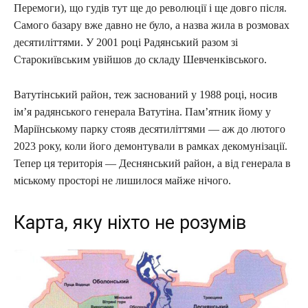
Перемоги), що гудів тут ще до революції і ще довго після.
Самого базару вже давно не було, а назва жила в розмовах
десятиліттями. У 2001 році Радянський разом зі
Старокиївським увійшов до складу Шевченківського.
Ватутінський район, теж заснований у 1988 році, носив
ім’я радянського генерала Ватутіна. Пам’ятник йому у
Маріїнському парку стояв десятиліттями — аж до лютого
2023 року, коли його демонтували в рамках декомунізації.
Тепер ця територія — Деснянський район, а від генерала в
міському просторі не лишилося майже нічого.
Карта, яку ніхто не розумів