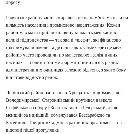
дорогу.
Радянське районування спиралося не на пам’ять місця, а на
кількість населення і промислове навантаження. Кожен
район мав мати приблизно рівну кількість мешканців і
великі підприємства — так звані «шефи», які фінансово
підтримували школи та дитячі садки. Саме через це межі
районів часто проводили по магістралях і залізничних
насипах — і один і той же двір міг опинитися в різних
адміністративних одиницях залежно від того, з якого боку
він стояв відносно рейок.
Ленінський район охоплював Хрещатик і піднімався до
Володимирської. Старокиївський крутився навколо
Софійського собору і Золотих воріт. Печерський, дещо
менший за нинішній, обмежувався Бессарабкою та
Басейною. Три різних адміністративних організми — на
відстані пішої прогулянки.