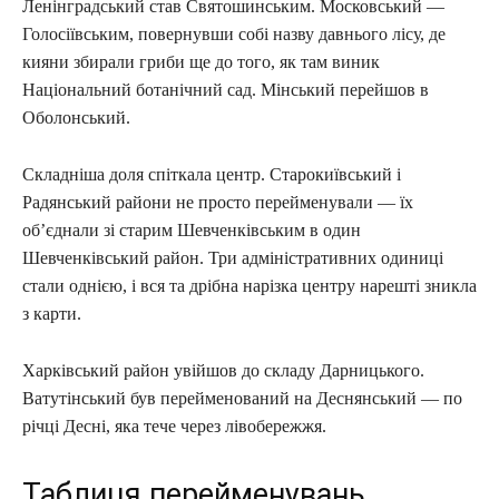
Ленінградський став Святошинським. Московський —
Голосіївським, повернувши собі назву давнього лісу, де
кияни збирали гриби ще до того, як там виник
Національний ботанічний сад. Мінський перейшов в
Оболонський.
Складніша доля спіткала центр. Старокиївський і
Радянський райони не просто перейменували — їх
об’єднали зі старим Шевченківським в один
Шевченківський район. Три адміністративних одиниці
стали однією, і вся та дрібна нарізка центру нарешті зникла
з карти.
Харківський район увійшов до складу Дарницького.
Ватутінський був перейменований на Деснянський — по
річці Десні, яка тече через лівобережжя.
Таблиця перейменувань