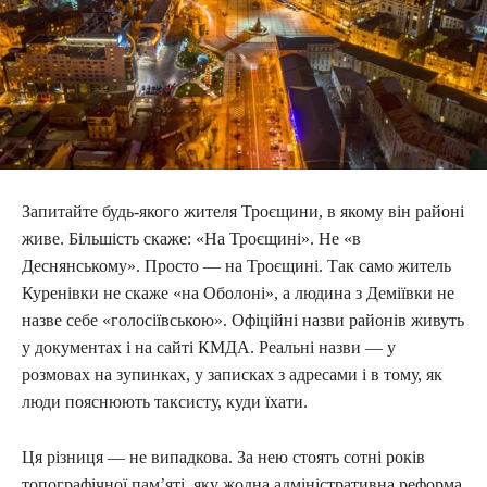
Запитайте будь-якого жителя Троєщини, в якому він районі
живе. Більшість скаже: «На Троєщині». Не «в
Деснянському». Просто — на Троєщині. Так само житель
Куренівки не скаже «на Оболоні», а людина з Деміївки не
назве себе «голосіївською». Офіційні назви районів живуть
у документах і на сайті КМДА. Реальні назви — у
розмовах на зупинках, у записках з адресами і в тому, як
люди пояснюють таксисту, куди їхати.
Ця різниця — не випадкова. За нею стоять сотні років
топографічної пам’яті, яку жодна адміністративна реформа