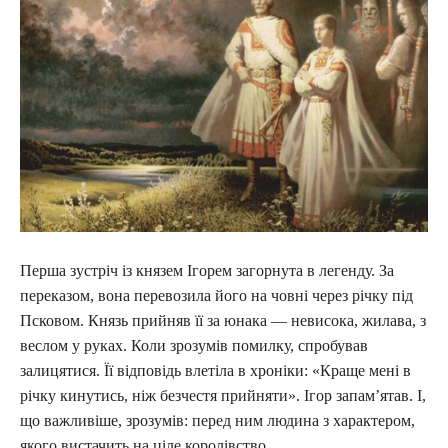
Перша зустріч із князем Ігорем загорнута в легенду. За
переказом, вона перевозила його на човні через річку під
Псковом. Князь прийняв її за юнака — невисока, жилава, з
веслом у руках. Коли зрозумів помилку, спробував
залицятися. Її відповідь влетіла в хроніки: «Краще мені в
річку кинутись, ніж безчестя прийняти». Ігор запам’ятав. І,
що важливіше, зрозумів: перед ним людина з характером,
якого вистачить на ціле королівство.