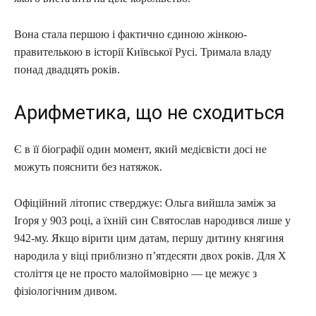
Вона стала першою і фактично єдиною жінкою-
правителькою в історії Київської Русі. Тримала владу
понад двадцять років.
Арифметика, що не сходиться
Є в її біографії один момент, який медієвісти досі не
можуть пояснити без натяжок.
Офіційний літопис стверджує: Ольга вийшла заміж за
Ігоря у 903 році, а їхній син Святослав народився лише у
942-му. Якщо вірити цим датам, першу дитину княгиня
народила у віці приблизно п’ятдесяти двох років. Для X
століття це не просто малоймовірно — це межує з
фізіологічним дивом.