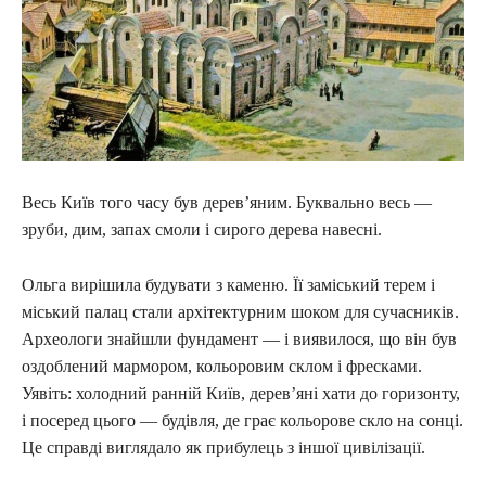
Весь Київ того часу був дерев’яним. Буквально весь —
зруби, дим, запах смоли і сирого дерева навесні.
Ольга вирішила будувати з каменю. Її заміський терем і
міський палац стали архітектурним шоком для сучасників.
Археологи знайшли фундамент — і виявилося, що він був
оздоблений мармором, кольоровим склом і фресками.
Уявіть: холодний ранній Київ, дерев’яні хати до горизонту,
і посеред цього — будівля, де грає кольорове скло на сонці.
Це справді виглядало як прибулець з іншої цивілізації.