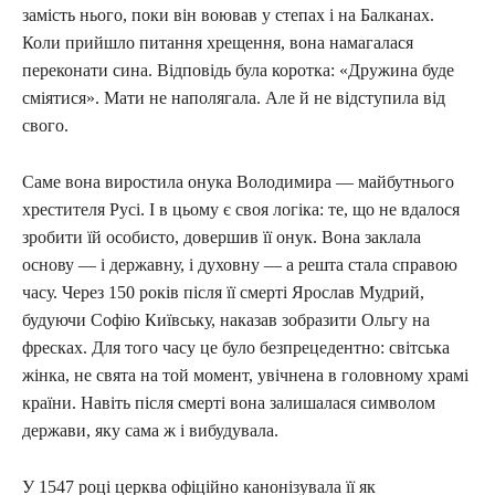
замість нього, поки він воював у степах і на Балканах.
Коли прийшло питання хрещення, вона намагалася
переконати сина. Відповідь була коротка: «Дружина буде
сміятися». Мати не наполягала. Але й не відступила від
свого.
Саме вона виростила онука Володимира — майбутнього
хрестителя Русі. І в цьому є своя логіка: те, що не вдалося
зробити їй особисто, довершив її онук. Вона заклала
основу — і державну, і духовну — а решта стала справою
часу. Через 150 років після її смерті Ярослав Мудрий,
будуючи Софію Київську, наказав зобразити Ольгу на
фресках. Для того часу це було безпрецедентно: світська
жінка, не свята на той момент, увічнена в головному храмі
країни. Навіть після смерті вона залишалася символом
держави, яку сама ж і вибудувала.
У 1547 році церква офіційно канонізувала її як