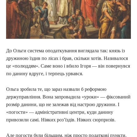
До Ольги система оподаткування виглядала так: князь із
дружиною їздив по лісах і брав, скільки хотів. Називалося
це «полюддям». Саме воно і вбило Ігоря — він повернувся
по данину вдруге, і терпець урвався.
Ольга зробила те, що зараз назвали б реформою
держуправління. Вона запровадила «уроки» — фіксований
розмір данини, що не залежав від настрою дружини. І
«погости» — адміністративні центри, куди данину
привозили самі. Ніяких роз’їздів. Ніяких сюрпризів.
Але погости були більшим, ніж просто податкові пункти.