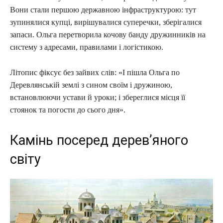
Вони стали першою державною інфраструктурою: тут
зупинялися купці, вирішувалися суперечки, зберігалися
запаси. Ольга перетворила кочову банду дружинників на
систему з адресами, правилами і логістикою.
Літопис фіксує без зайвих слів: «І пішла Ольга по
Деревлянській землі з сином своїм і дружиною,
встановлюючи устави й уроки; і збереглися місця її
стоянок та погости до сього дня».
Камінь посеред дерев’яного
світу