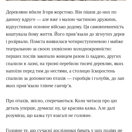
Деревляни вбили Ігоря жорстоко. Він пішов до них по
данину вдруге — але вже з малою частиною дружини,
відпустивши основне військо додому. Ця самовпевненість
коштувала йому життя. Його прив’язали до зігнутих дерев
і розірвали. Помста виявилася чотириступеневою і майже
театральною за своєю зловісною холоднокровністю:
перших послів закопали живцем разом із ладдею, других
спалили в лазні, на тризні перебили тисячі деревлян, яких
напоїли перед тим до нестями, а столицю Іскоростень
спалили за допомогою птахів — горобців і голубів, до лап
яких прив’язали тліюче ганчір’я.
Про птахів, звісно, сперечаються. Коли читаєш про цю
деталь уперше, думаєш: ну, це красива казка. Але далі
розумієш, що казка тут взагалі не головне.
Головне те, що сучасні дослідники бачать у цих подіях не