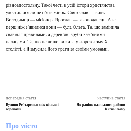
рівноапостольну. Такої честі в усій історії христянства
удостоїлися лише п’ять жінок. Святослав — воїн.
Володимир — місіонер. Ярослав — законодавець. Але
перш ніж з’явилися вони — була Ольга. Та, що замінила
свавілля правилами, а дерев’яні зруби кам’яними
палацами. Та, що не лише вижила у жорстокому X
столітті, а й змусила його грати за своїми умовами.
попередня стаття
наступна стаття
Вулиця Рейтарська: між віками і
Як раніше називалися райони
воронами
Києва і чому
Про місто