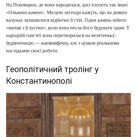
На Псковщині, де вона народилася, досі існують так звані
«Ольжині камені». Місцеві легенди кажуть, що на деяких
валунах залишилися відбитки її стіп. Один камінь нібито
«випав з її хустки», коли вона несла його будувати храм. У
народній пам’яті вона перетворилася на велетеньку-
будівничицю — напівміфічну, але з цілком реальними
наслідками своєї роботи.
Геополітичний тролінг у
Константинополі