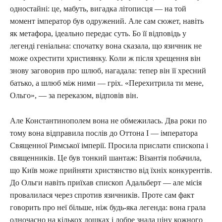
одностайні: це, мабуть, вигадка літописця — на той
момент імператор був одружений. Але сам сюжет, навіть
як метафора, ідеально передає суть. Бо її відповідь у
легенді геніальна: спочатку вона сказала, що язичник не
може охрестити християнку. Коли ж після хрещення він
знову заговорив про шлюб, нагадала: тепер він її хресний
батько, а шлюб між ними — гріх. «Перехитрила ти мене,
Ольго», — за переказом, відповів він.
Але Константинополем вона не обмежилась. Два роки по
тому вона відправила послів до Оттона I — імператора
Священної Римської імперії. Просила прислати єпископа і
священників. Це був тонкий шантаж: Візантія побачила,
що Київ може прийняти христянство від їхніх конкурентів.
До Ольги навіть приїхав єпископ Адальберт — але місія
провалилася через спротив язичників. Проте сам факт
говорить про неї більше, ніж будь-яка легенда: вона грала
одночасно на кількох дошках і добре знала ціну кожного