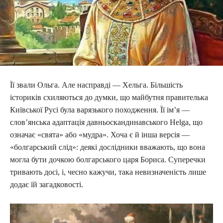
Її звали Ольга. Але насправді — Хельга. Більшість
істориків схиляються до думки, що майбутня правителька
Київської Русі була варязького походження. Її ім’я —
слов’янська адаптація давньоскандинавського Helga, що
означає «свята» або «мудра». Хоча є й інша версія —
«болгарський слід»: деякі дослідники вважають, що вона
могла бути дочкою болгарського царя Бориса. Суперечки
тривають досі, і, чесно кажучи, така невизначеність лише
додає їй загадковості.