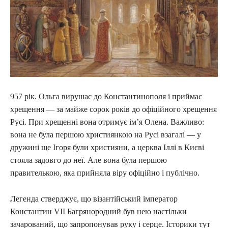
957 рік. Ольга вирушає до Константинополя і приймає
хрещення — за майже сорок років до офіційного хрещення
Русі. При хрещенні вона отримує ім’я Олена. Важливо:
вона не була першою християнкою на Русі взагалі — у
дружині ще Ігоря були християни, а церква Іллі в Києві
стояла задовго до неї. Але вона була першою
правителькою, яка прийняла віру офіційно і публічно.
Легенда стверджує, що візантійський імператор
Константин VII Багрянородний був нею настільки
зачарований, що запропонував руку і серце. Історики тут