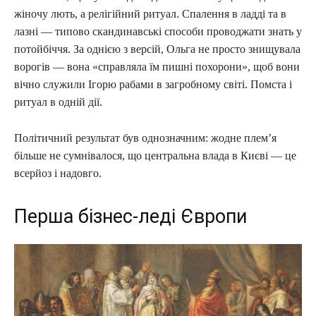
жіночу лють, а релігійний ритуал. Спалення в ладді та в
лазні — типово скандинавські способи проводжати знать у
потойбіччя. За однією з версій, Ольга не просто знищувала
ворогів — вона «справляла їм пишні похорони», щоб вони
вічно служили Ігорю рабами в загробному світі. Помста і
ритуал в одній дії.
Політичний результат був однозначним: жодне плем’я
більше не сумнівалося, що центральна влада в Києві — це
всерйоз і надовго.
Перша бізнес-леді Європи