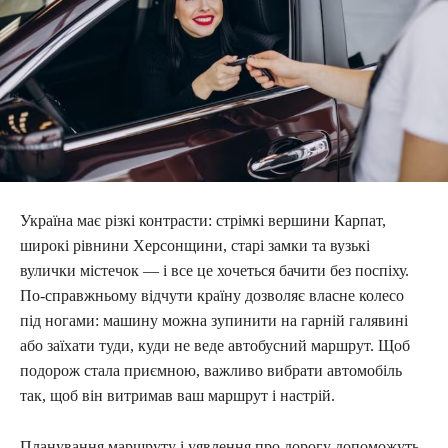
Україна має різкі контрасти: стрімкі вершини Карпат,
широкі рівнини Херсонщини, старі замки та вузькі
вулички містечок — і все це хочеться бачити без поспіху.
По-справжньому відчути країну дозволяє власне колесо
під ногами: машину можна зупинити на гарній галявині
або заїхати туди, куди не веде автобусний маршрут. Щоб
подорож стала приємною, важливо вибрати автомобіль
так, щоб він витримав ваш маршрут і настрій.
Планування маршруту і уявлення про дорогу допоможуть