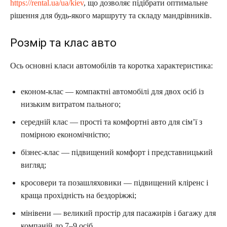
https://rental.ua/ua/kiev
, що дозволяє підібрати оптимальне
рішення для будь-якого маршруту та складу мандрівників.
Розмір та клас авто
Ось основні класи автомобілів та коротка характеристика:
економ-клас — компактні автомобілі для двох осіб із
низьким витратом пального;
середній клас — прості та комфортні авто для сім’ї з
помірною економічністю;
бізнес-клас — підвищений комфорт і представницький
вигляд;
кросовери та позашляховики — підвищений кліренс і
краща прохідність на бездоріжжі;
мiнiвени — великий простір для пасажирів і багажу для
компаній до 7–9 осіб.