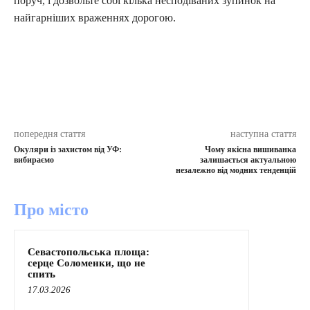
поруч, і дозвольте собі кілька несподіваних зупинок на
найгарніших враженнях дорогою.
попередня стаття
наступна стаття
Окуляри із захистом від УФ:
Чому якісна вишиванка
вибираємо
залишається актуальною
незалежно від модних тенденцій
Про місто
Севастопольська площа:
серце Соломенки, що не
спить
17.03.2026