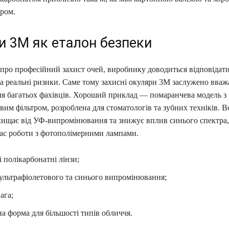
ром.
и 3M як еталон безпеки
про професійний захист очей, виробнику доводиться відповідати
за реальні ризики. Саме тому захисні окуляри 3M заслужено вва
ля багатьох фахівців. Хороший приклад — помаранчева модель з
вим фільтром, розроблена для стоматологів та зубних техніків. В
хищає від УФ-випромінювання та знижує вплив синього спектра
час роботи з фотополімерними лампами.
і полікарбонатні лінзи;
 ультрафіолетового та синього випромінювання;
ага;
а форма для більшості типів обличчя.