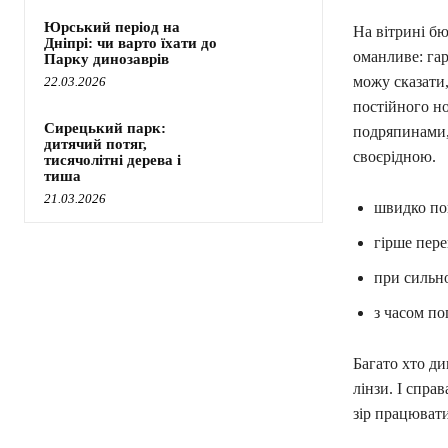
Юрський період на
На вітрині б
Дніпрі: чи варто їхати до
оманливе: гар
Парку динозаврів
можу сказати
22.03.2026
постійного но
Сирецький парк:
подряпинами, 
дитячий потяг,
своєрідною.
тисячолітні дерева і
тиша
21.03.2026
швидко по
гірше пере
при сильно
з часом по
Багато хто д
лінзи. І спра
зір працюват