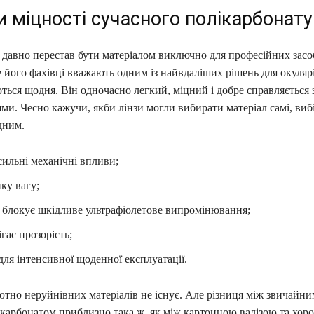
 міцності сучасного полікарбонату
давно перестав бути матеріалом виключно для професійних засоб
 його фахівці вважають одним із найвдаліших рішень для окулярі
ться щодня. Він одночасно легкий, міцний і добре справляється
и. Чесно кажучи, якби лінзи могли вибирати матеріал самі, вибі
дним.
ильні механічні впливи;
ку вагу;
 блокує шкідливе ультрафіолетове випромінювання;
ігає прозорість;
для інтенсивної щоденної експлуатації.
ютно неруйнівних матеріалів не існує. Але різниця між звичайн
лікарбонатом приблизно така ж, як між картонною валізою та хо