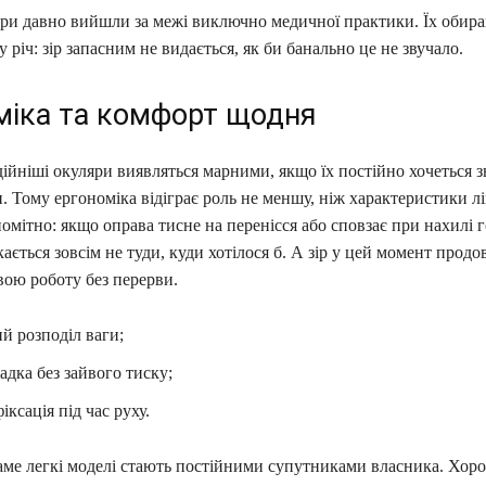
ри давно вийшли за межі виключно медичної практики. Їх обираю
у річ: зір запасним не видається, як би банально це не звучало.
міка та комфорт щодня
ійніші окуляри виявляться марними, якщо їх постійно хочеться з
. Тому ергономіка відіграє роль не меншу, ніж характеристики лі
омітно: якщо оправа тисне на перенісся або сповзає при нахилі 
ається зовсім не туди, куди хотілося б. А зір у цей момент прод
вою роботу без перерви.
й розподіл ваги;
адка без зайвого тиску;
іксація під час руху.
аме легкі моделі стають постійними супутниками власника. Хор