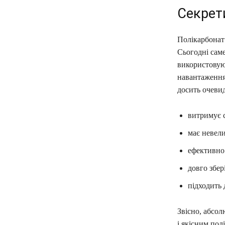
Секрети
Полікарбонат 
Сьогодні саме
використовую
навантаженням
досить очеви
витримує с
має невели
ефективно
довго збер
підходить 
Звісно, абсол
і якісним по