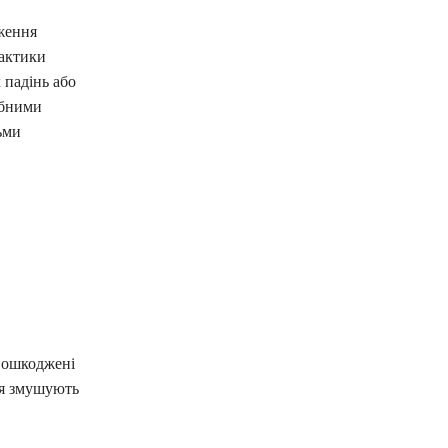
ження
рактики
 падінь або
ібними
ьми
 пошкоджені
ння змушують