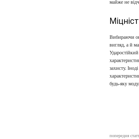
майже не відч
Міцніст
Вибираючи оку
вигляд, а й ма
Ударостійкий
характеристик
захисту. Інод
характеристик
будь-яку моду
поділіть
попередня стат