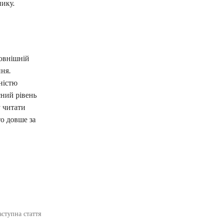
нику.
зовнішній
ння.
ністю
сний рівень
у читати
то довше за
аступна стаття