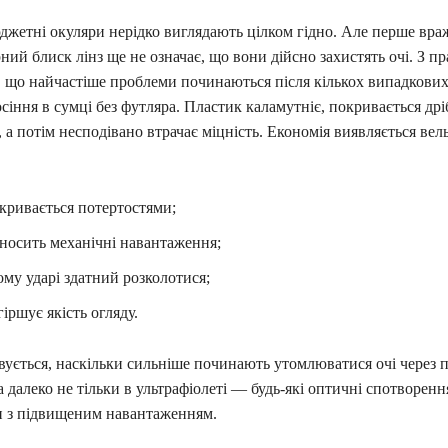
юджетні окуляри нерідко виглядають цілком гідно. Але перше вра
ний блиск лінз ще не означає, що вони дійсно захистять очі. З п
, що найчастіше проблеми починаються після кількох випадкових
сіння в сумці без футляра. Пластик каламутніє, покривається др
а потім несподівано втрачає міцність. Економія виявляється вел
кривається потертостями;
носить механічні навантаження;
му ударі здатний розколотися;
гіршує якість огляду.
ивується, наскільки сильніше починають утомлюватися очі через
ва далеко не тільки в ультрафіолеті — будь-які оптичні спотворе
и з підвищеним навантаженням.