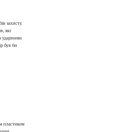
ів захисту.
в, які
 з ударними
р був би
им пластиком
рошим