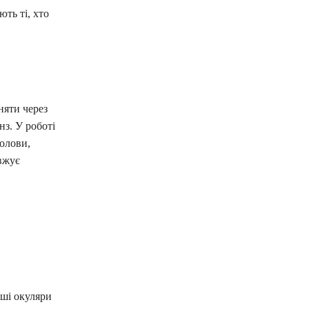
ть ті, хто
няти через
нз. У роботі
голови,
овжує
оші окуляри