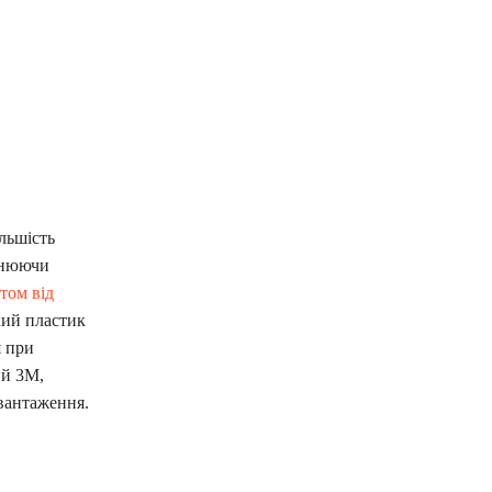
льшість
інюючи
том від
кий пластик
я при
ий 3M,
авантаження.