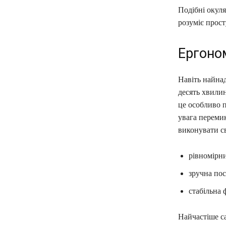
Подібні окуля
розуміє прост
Ергоно
Навіть найнад
десять хвилин
це особливо п
увага перемик
виконувати с
рівномірни
зручна пос
стабільна ф
Найчастіше с