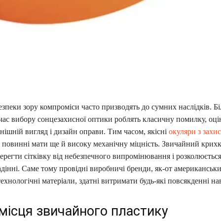
зпеки зору компроміси часто призводять до сумних наслідків. Бі
 час вибору сонцезахисної оптики роблять класичну помилку, оц
ішній вигляд і дизайн оправи. Тим часом, якісні
окуляри з захис
повинні мати ще й високу механічну міцність. Звичайний крих
ерегти сітківку від небезпечного випромінювання і розколюєтьс
дінні. Саме тому провідні виробничі бренди, як-от американськ
хнологічні матеріали, здатні витримати будь-які повсякденні н
 місця звичайного пластику