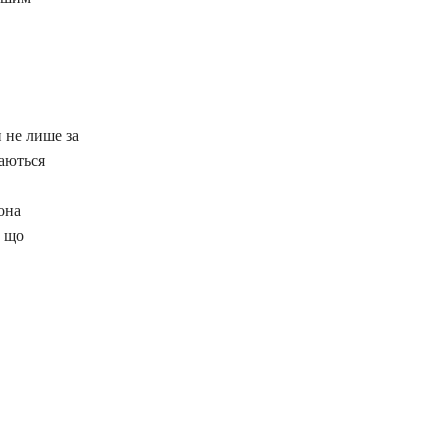
 не лише за
жаються
она
, що