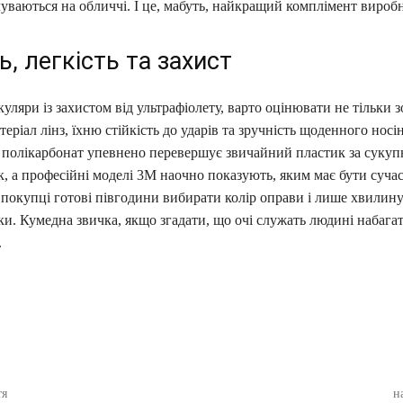
уваються на обличчі. І це, мабуть, найкращий комплімент вироб
ь, легкість та захист
ляри із захистом від ультрафіолету, варто оцінювати не тільки 
теріал лінз, їхню стійкість до ударів та зручність щоденного носі
 полікарбонат упевнено перевершує звичайний пластик за сукуп
, а професійні моделі 3M наочно показують, яким має бути суча
і покупці готові півгодини вибирати колір оправи і лише хвилин
и. Кумедна звичка, якщо згадати, що очі служать людині набага
.
ся
тя
н