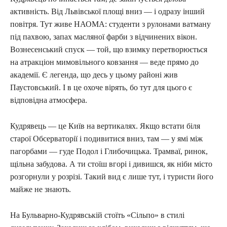
активність. Від Львівської площі вниз — і одразу інший
повітря. Тут живе НАОМА: студенти з рулонами ватману
під пахвою, запах масляної фарби з відчинених вікон.
Вознесенський спуск — той, що взимку перетворюється
на атракціон мимовільного ковзання — веде прямо до
академії. Є легенда, що десь у цьому районі жив
Паустовський. І в це охоче вірять, бо тут для цього є
відповідна атмосфера.
Кудрявець — це Київ на вертикалях. Якщо встати біля
старої Обсерваторії і подивитися вниз, там — у ямі між
пагорбами — гуде Подол і Глибочицька. Трамваї, ринок,
щільна забудова. А ти стоїш вгорі і дивишся, як ніби місто
розгорнули у розрізі. Такий вид є лише тут, і туристи його
майже не знають.
На Бульварно-Кудрявській стоїть «Сільпо» в стилі