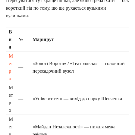
Пересуватися тут краще пішки, але якщо треба їхати — ось
короткий гід по тому, що ще рухається вузькими
вуличками:
В
и
№
Маршрут
д
М
ет
«Золоті Ворота» / «Театральна» — головний
—
р
пересадочний вузол
о
М
ет
—
«Університет» — вихід до парку Шевченка
р
о
М
ет
«Майдан Незалежності» — нижня межа
—
р
району