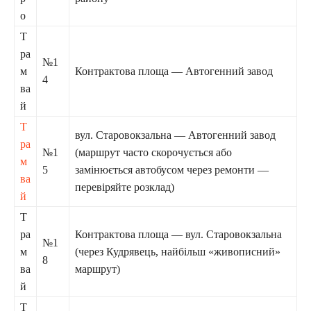
о
Т
ра
№1
м
Контрактова площа — Автогенний завод
4
ва
й
Т
вул. Старовокзальна — Автогенний завод
ра
№1
(маршрут часто скорочується або
м
5
замінюється автобусом через ремонти —
ва
перевіряйте розклад)
й
Т
ра
Контрактова площа — вул. Старовокзальна
№1
м
(через Кудрявець, найбільш «живописний»
8
ва
маршрут)
й
Т