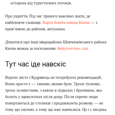
осторонь від туристичних потоків.
Про укриття. Під час тривоги важливо знати, де
найближче сховище.
Карта бомбосховищ Києва
— з
прив’язкою до районів, актуальна.
Дізнатися про інші мікрорайони Шевченківського району
Києва можна за посиланням:
thekyivreview.com
Тут час іде навскіс
Верхнє місто і Кудрявець не потребують рекомендацій.
Вони просто є — такими, якими були. Трохи тісними,
трохи холмистими, з кавою в підвалах і бруківкою, яка
болить у щиколотках після дощу. Після сирени люди
повертаються до столиків і продовжують розмову — не
тому що сміливі, а тому що вже навчилися. Це і є місцева