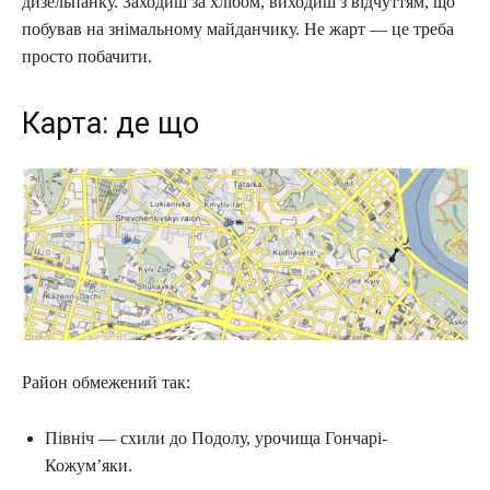
дизельпанку. Заходиш за хлібом, виходиш з відчуттям, що
побував на знімальному майданчику. Не жарт — це треба
просто побачити.
Карта: де що
Район обмежений так:
Північ — схили до Подолу, урочища Гончарі-
Кожум’яки.