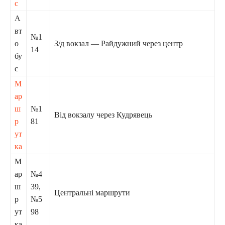
с
А
вт
№1
о
З/д вокзал — Райдужний через центр
14
бу
с
М
ар
ш
№1
Від вокзалу через Кудрявець
р
81
ут
ка
М
ар
№4
ш
39,
Центральні маршрути
р
№5
ут
98
ка