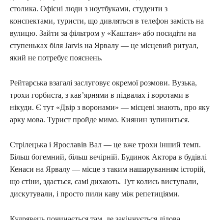
столика. Офісні люди з ноутбуками, студенти з
конспектами, туристи, що дивляться в телефон замість на
вулицю. Зайти за фільтром у «Каштан» або посидіти на
ступеньках біля Jarvis на Ярвалу — це місцевий ритуал,
який не потребує пояснень.
Рейтарська взагалі заслуговує окремої розмови. Вузька,
трохи горбиста, з кав’ярнями в підвалах і воротами в
нікуди. Є тут «Двір з воронами» — місцеві знають, про яку
арку мова. Турист пройде мимо. Киянин зупиниться.
Стрілецька і Ярославів Вал — це вже трохи інший темп.
Більш богемний, більш вечірній. Будинок Актора в будівлі
Кенаси на Ярвалу — місце з таким нашаруванням історій,
що стіни, здається, самі дихають. Тут колись виступали,
дискутували, і просто пили каву між репетиціями.
Кудрявець починається там, де закінчується ділова