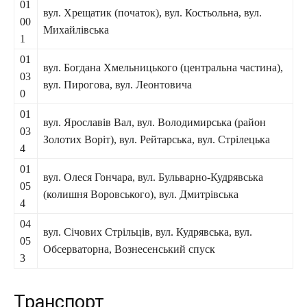
01
вул. Хрещатик (початок), вул. Костьольна, вул.
00
Михайлівська
1
01
вул. Богдана Хмельницького (центральна частина),
03
вул. Пирогова, вул. Леонтовича
0
01
вул. Ярославів Вал, вул. Володимирська (район
03
Золотих Воріт), вул. Рейтарська, вул. Стрілецька
4
01
вул. Олеся Гончара, вул. Бульварно-Кудрявська
05
(колишня Воровського), вул. Дмитрівська
4
04
вул. Січових Стрільців, вул. Кудрявська, вул.
05
Обсерваторна, Вознесенський спуск
3
Транспорт