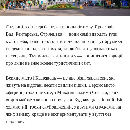
Є вулиці, які не треба шукати по навігатору. Ярославів
Вал, Рейтарська, Стрілецька — вони самі виводять туди,
куди треба, якщо просто йти й не поспішати. Тут бруківка
не декоративна, а справжня, та що болить у щиколотках
після дощу. Тут можна зайти в арку — і опинитися в дворі,
про який не знає жоден туристичний сайт.
Верхнє місто і Кудрявець — це два різні характери, які
живуть на відстані десяти хвилин пішки. Верхнє місто —
офіційне, трохи пихате, з Михайлівським і Софією, яких
видно майже з кожного провулка. Кудрявець — інший. Він
холмистий, трохи скуйовджений, з крутими спусками, на
яких взимку краще не експериментувати у взутті без
підошви.