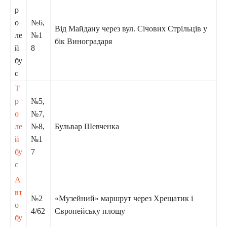
р
о
№6,
Від Майдану через вул. Січових Стрільців у
ле
№1
бік Виноградаря
й
8
бу
с
Т
р
№5,
о
№7,
ле
№8,
Бульвар Шевченка
й
№1
бу
7
с
А
вт
№2
«Музейний» маршрут через Хрещатик і
о
4/62
Європейську площу
бу