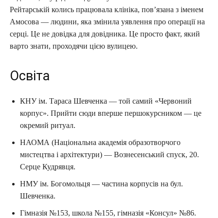
Рейтарській колись працювала клініка, пов’язана з іменем
Амосова — людини, яка змінила уявлення про операції на
серці. Це не довідка для довідника. Це просто факт, який
варто знати, проходячи цією вулицею.
Освіта
КНУ ім. Тараса Шевченка — той самий «Червоний
корпус». Прийти сюди вперше першокурсником — це
окремий ритуал.
НАОМА (Національна академія образотворчого
мистецтва і архітектури) — Вознесенський спуск, 20.
Серце Кудрявця.
НМУ ім. Богомольця — частина корпусів на бул.
Шевченка.
Гімназія №153, школа №155, гімназія «Консул» №86.