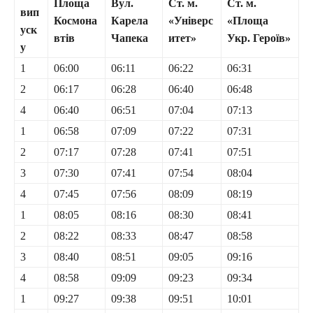
Площа
Вул.
Ст. м.
Ст. м.
вип
Космона
Карела
«Універс
«Площа
уск
втів
Чапека
итет»
Укр. Героїв»
у
1
06:00
06:11
06:22
06:31
2
06:17
06:28
06:40
06:48
4
06:40
06:51
07:04
07:13
1
06:58
07:09
07:22
07:31
2
07:17
07:28
07:41
07:51
3
07:30
07:41
07:54
08:04
4
07:45
07:56
08:09
08:19
1
08:05
08:16
08:30
08:41
2
08:22
08:33
08:47
08:58
3
08:40
08:51
09:05
09:16
4
08:58
09:09
09:23
09:34
1
09:27
09:38
09:51
10:01