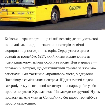
Київський транспорт — це цілий всесвіт, де панують свої
неписані закони, дивні звички пасажирів та вічні
сюрпризи від погоди чи заторів. Серед усього цього
розмаїття тролейбус №17, який кияни ніжно кличуть
«сімнадцяткою», займає особливе місце. Цей маршрут —
справжній ветеран, що десятиліттями тримає зв’язок між
районами. Він фактично «прошиває» місто, з’єднуючи
Чоколівку з самісіньким центром. Щодня тисячі людей
застрибують у нього, щоб встигнути на пари, роботу або
просто погуляти Хрещатиком. Чи завжди це зручно? Ну, як
пощастить. Але уявити Солом’янку без цього тролейбуса
просто неможливо.