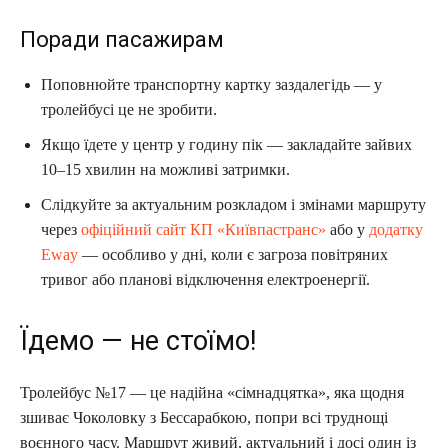
Поради пасажирам
Поповнюйте транспортну картку заздалегідь — у
тролейбусі це не зробити.
Якщо їдете у центр у годину пік — закладайте зайвих
10–15 хвилин на можливі затримки.
Слідкуйте за актуальним розкладом і змінами маршруту
через
офіційний сайт КП «Київпастранс»
або у
додатку
Eway
— особливо у дні, коли є загроза повітряних
тривог або планові відключення електроенергії.
Їдемо — не стоїмо!
Тролейбус №17 — це надійна «сімнадцятка», яка щодня
зшиває Чоколовку з Бессарабкою, попри всі труднощі
воєнного часу. Маршрут живий, актуальний і досі один із