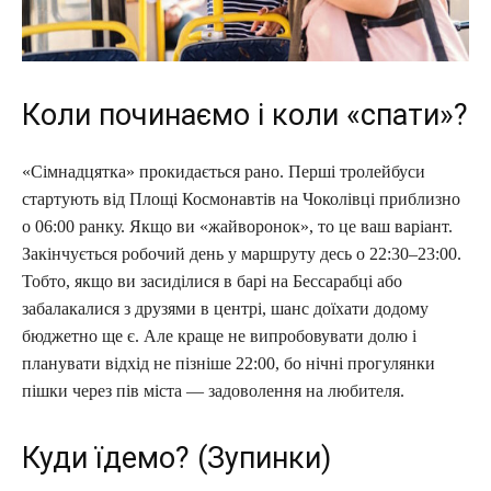
Коли починаємо і коли «спати»?
«Сімнадцятка» прокидається рано. Перші тролейбуси
стартують від Площі Космонавтів на Чоколівці приблизно
о 06:00 ранку. Якщо ви «жайворонок», то це ваш варіант.
Закінчується робочий день у маршруту десь о 22:30–23:00.
Тобто, якщо ви засиділися в барі на Бессарабці або
забалакалися з друзями в центрі, шанс доїхати додому
бюджетно ще є. Але краще не випробовувати долю і
планувати відхід не пізніше 22:00, бо нічні прогулянки
пішки через пів міста — задоволення на любителя.
Куди їдемо? (Зупинки)