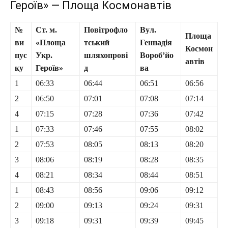
Героїв» — Площа Космонавтів
№
Ст. м.
Повітрофло
Вул.
Площа
ви
«Площа
тський
Геннадія
Космон
пус
Укр.
шляхопрові
Вороб’йо
автів
ку
Героїв»
д
ва
1
06:33
06:44
06:51
06:56
2
06:50
07:01
07:08
07:14
4
07:15
07:28
07:36
07:42
1
07:33
07:46
07:55
08:02
2
07:53
08:05
08:13
08:20
3
08:06
08:19
08:28
08:35
4
08:21
08:34
08:44
08:51
1
08:43
08:56
09:06
09:12
2
09:00
09:13
09:24
09:31
3
09:18
09:31
09:39
09:45