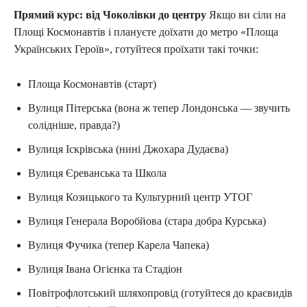
Прямий курс: від Чоколівки до центру
Якщо ви сіли на
Площі Космонавтів і плануєте доїхати до метро «Площа
Українських Героїв», готуйтеся проїхати такі точки:
Площа Космонавтів (старт)
Вулиця Пітерська (вона ж тепер Лондонська — звучить
солідніше, правда?)
Вулиця Іскрівська (нині Джохара Дудаєва)
Вулиця Єреванська та Школа
Вулиця Козицького та Культурний центр УТОГ
Вулиця Генерала Воробйова (стара добра Курська)
Вулиця Фучика (тепер Карела Чапека)
Вулиця Івана Огієнка та Стадіон
Повітрофлотський шляхопровід (готуйтеся до краєвидів