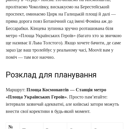
пролітаємо Чоколівку, вискакуємо на Берестейський
проспект, оминаємо Цирк на Галицькій площі й далі —
пряма дорога повз Ботанічний сад імені Фоміна аж до
Бессарабки. Кінцева зупинка зручно розташована біля
метро «Площа Українських Героїв» (багато хто за звичкою
ще називає її Льва Толстого). Якщо хочете бачити, де саме
зараз їде ваш тролейбус у реальному часі, Moovit вам у
поміч — там все наочно.
Розклад для планування
Маршрут:
Площа Космонавтів — Станція метро
«Площа Українських Героїв»
. Просто пам’ятайте:
інтервали зазвичай адекватні, але київські затори можуть
внести свої корективи в будь-який момент.
№