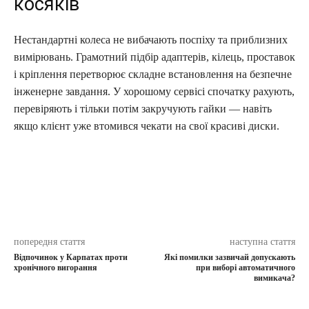
косяків
Нестандартні колеса не вибачають поспіху та приблизних
вимірювань. Грамотний підбір адаптерів, кілець, проставок
і кріплення перетворює складне встановлення на безпечне
інженерне завдання. У хорошому сервісі спочатку рахують,
перевіряють і тільки потім закручують гайки — навіть
якщо клієнт уже втомився чекати на свої красиві диски.
попередня стаття
наступна стаття
Відпочинок у Карпатах проти
Які помилки зазвичай допускають
хронічного вигорання
при виборі автоматичного
вимикача?