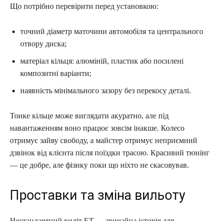
Що потрібно перевірити перед установкою:
точний діаметр маточини автомобіля та центрального
отвору диска;
матеріал кільця: алюміній, пластик або посилені
композитні варіанти;
наявність мінімального зазору без перекосу деталі.
Тонке кільце може виглядати акуратно, але під
навантаженням воно працює зовсім інакше. Колесо
отримує зайву свободу, а майстер отримує неприємний
дзвінок від клієнта після поїздки трасою. Красивий тюнінг
— це добре, але фізику поки що ніхто не скасовував.
Проставки та зміна вильоту
Нестандартний виліт ET — звичайна історія для