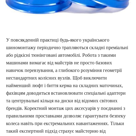
У повсякденній практиці будь-якого українського
шиномонтажу періодично трапляються складні преміальні
або рідкісні тюнінговані автомобілі. Робота з такими
машинами вимагає від майстрів не просто базових
навичок перевзування, а глибокого розуміння геометрії
нестандартних колісних вузлів. Щоб виключити
найменший люфт і биття керма на складних маточинах,
фахівцям доводиться встановлювати спеціальні адаптери
та центрувальні кільця на диски від відомих світових
брендів. Коректний монтаж цих аксесуарів у поєднанні з
правильними проставками дозволяє гарантувати безпеку
колеса навіть при екстремальних навантаженнях. Тільки
такий експертний підхід страхує майстерню від