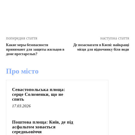
попередня стаття
наступна стаття
Какие меры безопасности
Де позасмагати в Києві: найкращі
принимают для защиты жильцов в
місця для відпочинку біля води
доме престарелых?
Про місто
Севастопольська площа:
серце Соломенки, що не
спить
17.03.2026
Поштова площа: Київ, де під
асфальтом ховається
середньовіччя