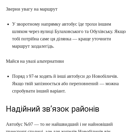
Зверни увагу на маршрут
У зворотному напрямку автобус їде трохи іншим
шляхом через вулиці Булаховського та Обухівську. Якщо
тобі потрібна саме ця ділянка — краще уточнити
маршрут заздалегідь.
Майся на увазі альтернативи
Поряд з 97-м ходять й інші автобуси до Новобіличів.
Якщо твій запізнюється або переповнений — можна
спробувати інший варіант.
Надійний зв’язок районів
Автобус №97 — то не найшвидший і не найновіший
транспорт столиці, але для жителів Новобіличів він