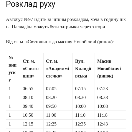
Розклад руху
Автобус №97 їздить за чітким розкладом, хоча в годину пік
на Палладіна можуть бути затримки через затори.
Від ст. м. «Святошин» до масиву Новобіличі (ринок):
№
Ст. м.
Ст. м.
Вул.
Масив
вип
«Свято
«Академмі
Клавдії
Новобіличі
уск
шин»
стечко»
вська
(ринок)
у
1
06:55
07:05
07:15
07:23
1
08:10
08:20
08:30
08:38
1
09:40
09:50
10:00
10:08
1
10:50
11:00
11:10
11:18
1
12:15
12:25
12:35
12:43