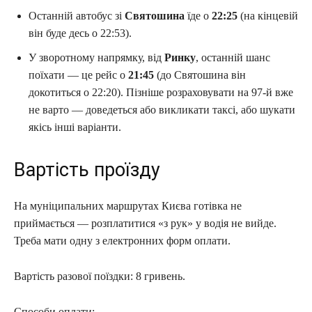
Останній автобус зі
Святошина
їде о
22:25
(на кінцевій
він буде десь о 22:53).
У зворотному напрямку, від
Ринку
, останній шанс
поїхати — це рейс о
21:45
(до Святошина він
докотиться о 22:20). Пізніше розраховувати на 97-й вже
не варто — доведеться або викликати таксі, або шукати
якісь інші варіанти.
Вартість проїзду
На муніципальних маршрутах Києва готівка не
приймається — розплатитися «з рук» у водія не вийде.
Треба мати одну з електронних форм оплати.
Вартість разової поїздки: 8 гривень.
Способи оплати: