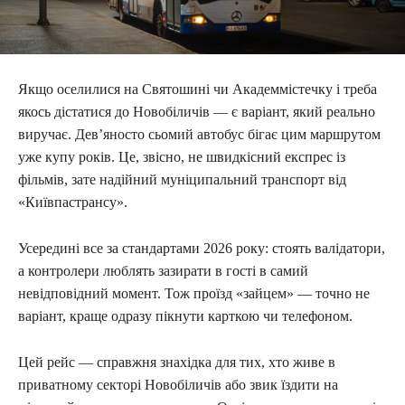
Якщо оселилися на Святошині чи Академмістечку і треба
якось дістатися до Новобіличів — є варіант, який реально
виручає. Дев’яносто сьомий автобус бігає цим маршрутом
уже купу років. Це, звісно, не швидкісний експрес із
фільмів, зате надійний муніципальний транспорт від
«Київпастрансу».
Усередині все за стандартами 2026 року: стоять валідатори,
а контролери люблять зазирати в гості в самий
невідповідний момент. Тож проїзд «зайцем» — точно не
варіант, краще одразу пікнути карткою чи телефоном.
Цей рейс — справжня знахідка для тих, хто живе в
приватному секторі Новобіличів або звик їздити на