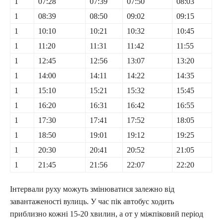
1
07:28
07:39
07:50
08:03
1
08:39
08:50
09:02
09:15
1
10:10
10:21
10:32
10:45
1
11:20
11:31
11:42
11:55
1
12:45
12:56
13:07
13:20
1
14:00
14:11
14:22
14:35
1
15:10
15:21
15:32
15:45
1
16:20
16:31
16:42
16:55
1
17:30
17:41
17:52
18:05
1
18:50
19:01
19:12
19:25
1
20:30
20:41
20:52
21:05
1
21:45
21:56
22:07
22:20
Інтервали руху можуть змінюватися залежно від
завантаженості вулиць. У час пік автобус ходить
приблизно кожні 15-20 хвилин, а от у міжпіковий період