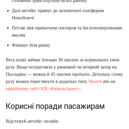
головний транспортний вузол району
Далі автобус прямує до залізничної платформи
Новобіличі
Петляє між приватним сектором та багатоповерхівками
масиву
Фінішує біля ринку
Весь шлях займає близько 30 хвилин за нормальних умов
руху. Якщо потрапляєш у ранковий чи вечірній затор на
Палладіна — можна й 45 хвилин проїхати. Детальну схему
руху можна переглянути в додатках типу
Moovit
або на
офіційному сайті КП «Київпастранс»
.
Корисні поради пасажирам
Відстежуй автобус онлайн