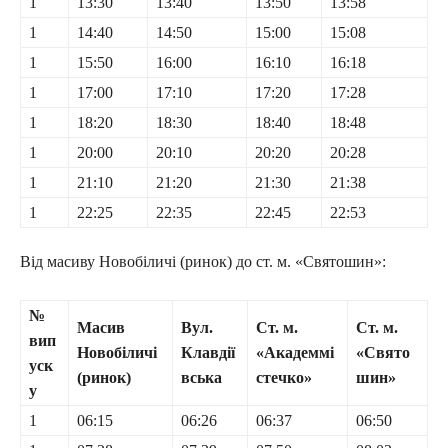
1
13:30
13:40
13:50
13:58
1
14:40
14:50
15:00
15:08
1
15:50
16:00
16:10
16:18
1
17:00
17:10
17:20
17:28
1
18:20
18:30
18:40
18:48
1
20:00
20:10
20:20
20:28
1
21:10
21:20
21:30
21:38
1
22:25
22:35
22:45
22:53
Від масиву Новобіличі (ринок) до ст. м. «Святошин»:
№
Масив
Вул.
Ст. м.
Ст. м.
вип
Новобіличі
Клавдії
«Академмі
«Свято
уск
(ринок)
вська
стечко»
шин»
у
1
06:15
06:26
06:37
06:50