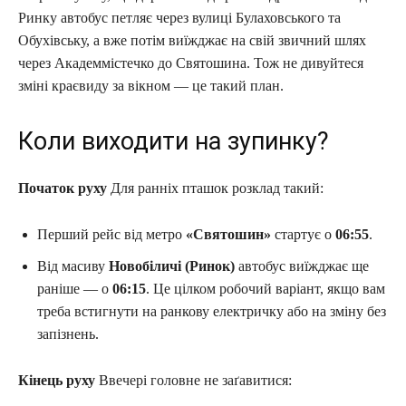
Ринку автобус петляє через вулиці Булаховського та
Обухівську, а вже потім виїжджає на свій звичний шлях
через Академмістечко до Святошина. Тож не дивуйтеся
зміні краєвиду за вікном — це такий план.
Коли виходити на зупинку?
Початок руху
Для ранніх пташок розклад такий:
Перший рейс від метро
«Святошин»
стартує о
06:55
.
Від масиву
Новобіличі (Ринок)
автобус виїжджає ще
раніше — о
06:15
. Це цілком робочий варіант, якщо вам
треба встигнути на ранкову електричку або на зміну без
запізнень.
Кінець руху
Ввечері головне не заґавитися: