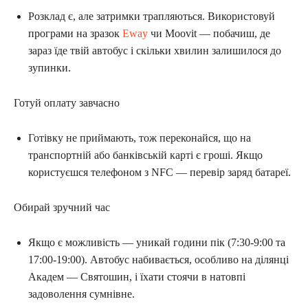
Розклад є, але затримки трапляються. Використовуй
програми на зразок
Eway
чи Moovit — побачиш, де
зараз їде твій автобус і скільки хвилин залишилося до
зупинки.
Готуй оплату завчасно
Готівку не приймають, тож переконайся, що на
транспортній або банківській карті є гроші. Якщо
користуєшся телефоном з NFC — перевір заряд батареї.
Обирай зручний час
Якщо є можливість — уникай години пік (7:30-9:00 та
17:00-19:00). Автобус набивається, особливо на ділянці
Академ — Святошин, і їхати стоячи в натовпі
задоволення сумнівне.