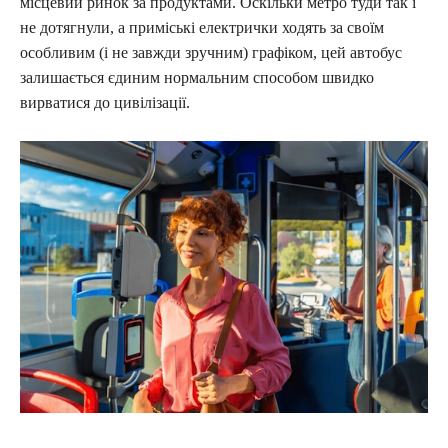
місцевий ринок за продуктами. Оскільки метро туди так і
не дотягнули, а приміські електрички ходять за своїм
особливим (і не завжди зручним) графіком, цей автобус
залишається єдиним нормальним способом швидко
вирватися до цивілізації.