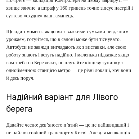
По-третє — валідація! Контролери на цьому маршруті —
явище звичне, а штраф у 160 гривень точно зіпсує настрій і
суттєво «схудне» ваш гаманець.
Ще один момент: якщо ви з важкими сумками чи дачним
урожаєм, готуйтеся, що в салоні може бути тіснувато.
Автобуси не завжди виглядають як з виставки, але свою
роботу знають і везуть надійно. І маленька підказка: якщо
вам треба на Березняки, не плутайте кінцеву зупинку з
однойменною станцією метро — це різні локації, хоч вони
й десь поруч.
Надійний варіант для Лівого
берега
Давайте чесно: дев’яносто п’ятий — це не найшвидший і
не найлюксовіший транспорт у Києві. Але для мешканців