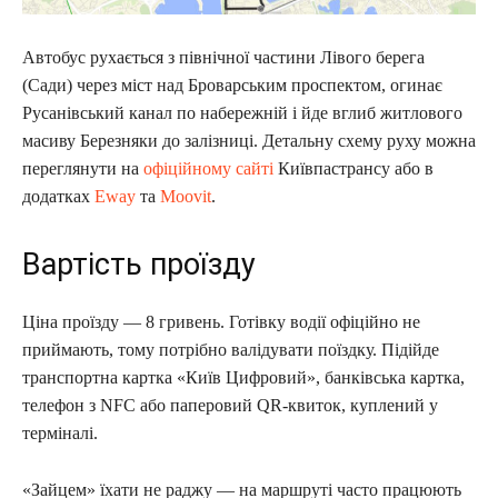
Автобус рухається з північної частини Лівого берега
(Сади) через міст над Броварським проспектом, огинає
Русанівський канал по набережній і йде вглиб житлового
масиву Березняки до залізниці. Детальну схему руху можна
переглянути на
офіційному сайті
Київпастрансу або в
додатках
Eway
та
Moovit
.
Вартість проїзду
Ціна проїзду — 8 гривень. Готівку водії офіційно не
приймають, тому потрібно валідувати поїздку. Підійде
транспортна картка «Київ Цифровий», банківська картка,
телефон з NFC або паперовий QR-квиток, куплений у
терміналі.
«Зайцем» їхати не раджу — на маршруті часто працюють