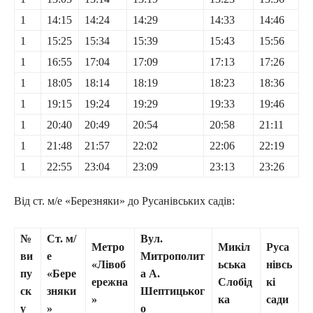
1
14:15
14:24
14:29
14:33
14:46
1
15:25
15:34
15:39
15:43
15:56
1
16:55
17:04
17:09
17:13
17:26
1
18:05
18:14
18:19
18:23
18:36
1
19:15
19:24
19:29
19:33
19:46
1
20:40
20:49
20:54
20:58
21:11
1
21:48
21:57
22:02
22:06
22:19
1
22:55
23:04
23:09
23:13
23:26
Від ст. м/е «Березняки» до Русанівських садів:
№
Ст. м/
Вул.
Метро
Микіл
Руса
ви
е
Митрополит
«Лівоб
ьська
нівсь
пу
«Бере
а А.
ережна
Слобід
кі
ск
зняки
Шептицьког
»
ка
сади
у
»
о