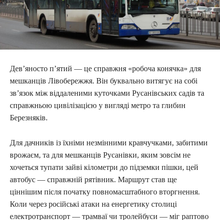
Дев’яносто п’ятий — це справжня «робоча конячка» для
мешканців Лівобережжя. Він буквально витягує на собі
зв’язок між віддаленими куточками Русанівських садів та
справжньою цивілізацією у вигляді метро та глибин
Березняків.
Для дачників із їхніми незмінними кравчучками, забитими
врожаєм, та для мешканців Русанівки, яким зовсім не
хочеться тупати зайві кілометри до підземки пішки, цей
автобус — справжній рятівник. Маршрут став ще
ціннішим після початку повномасштабного вторгнення.
Коли через російські атаки на енергетику столиці
електротранспорт — трамваї чи тролейбуси — міг раптово