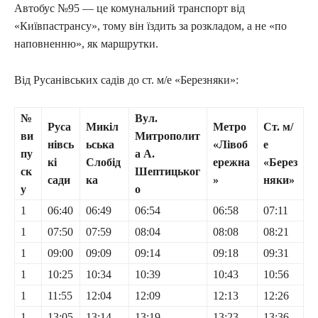
Автобус №95 — це комунальний транспорт від
«Київпастрансу», тому він їздить за розкладом, а не «по
наповненню», як маршрутки.
Від Русанівських садів до ст. м/е «Березняки»:
№
Вул.
Руса
Микіл
Метро
Ст. м/
ви
Митрополит
нівсь
ьська
«Лівоб
е
пу
а А.
кі
Слобід
ережна
«Берез
ск
Шептицьког
сади
ка
»
няки»
у
о
1
06:40
06:49
06:54
06:58
07:11
1
07:50
07:59
08:04
08:08
08:21
1
09:00
09:09
09:14
09:18
09:31
1
10:25
10:34
10:39
10:43
10:56
1
11:55
12:04
12:09
12:13
12:26
1
13:05
13:14
13:19
13:23
13:36