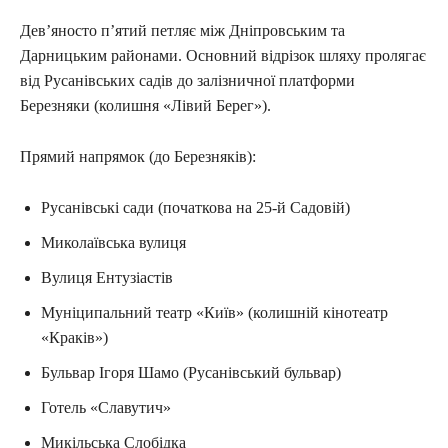
Дев’яносто п’ятий петляє між Дніпровським та
Дарницьким районами. Основний відрізок шляху пролягає
від Русанівських садів до залізничної платформи
Березняки (колишня «Лівий Берег»).
Прямий напрямок (до Березняків):
Русанівські сади (початкова на 25-й Садовій)
Миколаївська вулиця
Вулиця Ентузіастів
Муніципальний театр «Київ» (колишній кінотеатр
«Краків»)
Бульвар Ігоря Шамо (Русанівський бульвар)
Готель «Славутич»
Микільська Слобідка