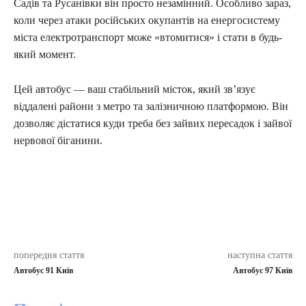
Садів та Русанівки він просто незамінний. Особливо зараз,
коли через атаки російських окупантів на енергосистему
міста електротранспорт може «втомитися» і стати в будь-
який момент.
Цей автобус — ваш стабільний місток, який зв’язує
віддалені райони з метро та залізничною платформою. Він
дозволяє дістатися куди треба без зайвих пересадок і зайвої
нервової біганини.
попередня стаття
наступна стаття
Автобус 91 Київ
Автобус 97 Київ