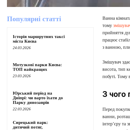
Популярні статті
Ванна кімната
тому
змішувач
прийняття душ
Історія маршрутних таксі
працює стабіл
міста Києва
з ванною, пл
24.03.2026
Змішувач зда
Мотузкові парки Києва:
висота, тип к
ТОП найкращих
23.03.2026
побуті. Тому 
З чого 
Юрський період на
Дніпрі: чи варто їхати до
Парку динозаврів
22.03.2026
Перед покупко
ванни, розташ
Сирецький парк:
інтер’єру та 
дитячий потяг,