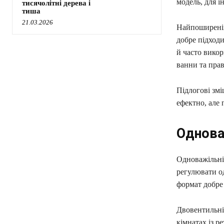
модель, для і
тисячолітні дерева і
тиша
21.03.2026
Найпоширеніш
добре підходи
й часто викор
ванни та пра
Підлогові зм
ефектно, але
Однова
Одноважільні 
регулювати о
формат добре 
Двовентильні
кімнатах із р