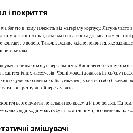
л і покриття
ача багато в чому залежить від матеріалу корпусу. Латунь часто
антом для сантехніки, оскільки вона стійка до навантажень і доб
о контакту з водою. Також важливе якісне покриття, яке захища
нішній вигляд.
ішувачі залишаються універсальними. Вони легко поєднуються з
 і сантехнічних аксесуарів. Чорні моделі додають інтер’єру графі
ють із сучасною плиткою. Білі, нікелеві, золотисті або бронзові в
имати конкретну дизайнерську ідею.
криття варто думати не тільки про красу, а й про догляд. На темн
верхнях сліди води можуть бути помітнішими, особливо якщо во
татичні змішувачі