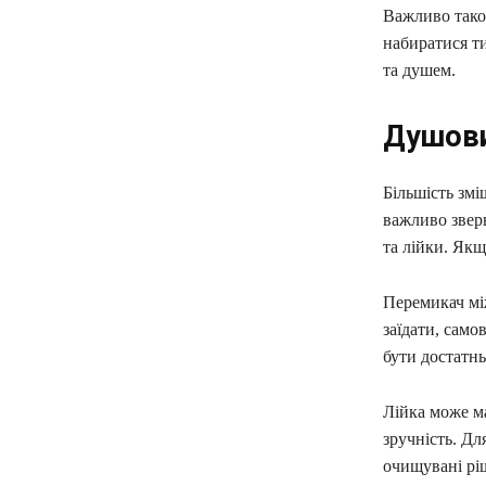
Важливо також
набиратися ти
та душем.
Душови
Більшість зм
важливо зверн
та лійки. Якщ
Перемикач мі
заїдати, сам
бути достатнь
Лійка може ма
зручність. Д
очищувані рі