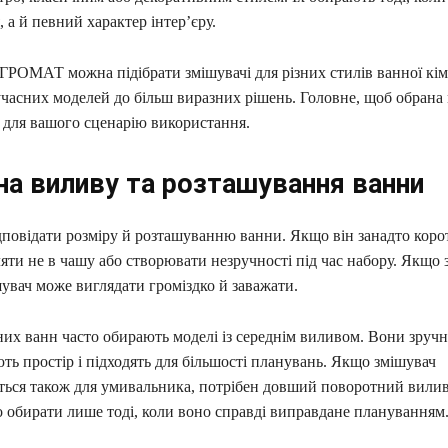
 а й певний характер інтер’єру.
ГРОМАТ можна підібрати змішувачі для різних стилів ванної кім
часних моделей до більш виразних рішень. Головне, щоб обрана 
 для вашого сценарію використання.
а виливу та розташування ванни
дповідати розміру й розташуванню ванни. Якщо він занадто коро
ти не в чашу або створювати незручності під час набору. Якщо 
увач може виглядати громіздко й заважати.
их ванн часто обирають моделі із середнім виливом. Вони зручні
ь простір і підходять для більшості планувань. Якщо змішувач
ться також для умивальника, потрібен довший поворотний вилив,
о обирати лише тоді, коли воно справді виправдане плануванням