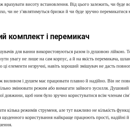
 врахувати висоту встановлення. Від цього залежить, чи буде в
хо, чи не з’являтимуться бризки й чи буде зручно перемикатися
й комплект і перемикач
ішувачів для ванни використовуються разом із душовою лійкою. 
ути увагу не лише на сам корпус, а й на якість перемикача, шла
о ці елементи незручні, навіть хороший змішувач не дасть повно
ж виливом і душем має працювати плавно й надійно. Він не пов
овільно змінювати режим або вимагати зайвого зусилля. Душовий
ої довжини, щоб ним було зручно користуватися всім членам сім’
ти кілька режимів струменя, але тут важливо не кількість функці
ля щоденного користування найкраще працюють прості, надійні й
шення.