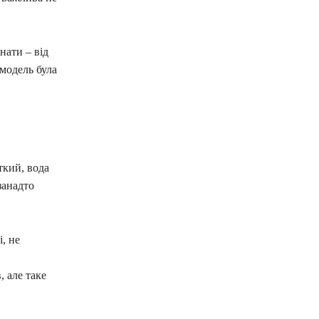
нати – від
модель була
ткий, вода
занадто
, не
 але таке
.