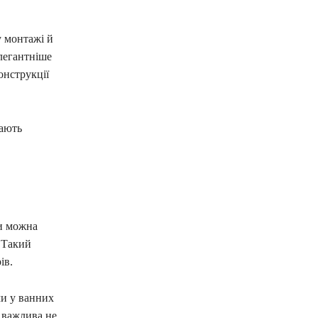
у монтажі й
елегантніше
онструкції
дають
ди можна
 Такий
ів.
ми у ванних
и важлива не