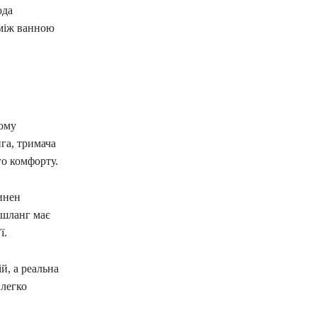
ода
 між ванною
Тому
нга, тримача
го комфорту.
инен
 шланг має
ї.
й, а реальна
 легко