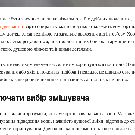
 має бути зручною не лише візуально, а й у дрібних щоденних ді
 для ванни
варто обирати уважно: від нього залежить комфорт н
у, догляд за сантехнікою та загальне враження від інтер’єру. Х
ьно, легко регулюється, не створює зайвих бризок і гармонійно 
иткою, душовою лійкою та іншими деталями.
ється невеликим елементом, але ним користуються постійно. Як
ерування або якість покриття підібрані невдало, це швидко стає 
вибір краще робити не лише за дизайном, а й за практичністю.
почати вибір змішувача
ю важливо зрозуміти, як саме організована ванна зона. Має зна
ування підведення води, наявність душової лійки, відстань до ст
звички користування. Для однієї ванної кімнати краще підійде нас