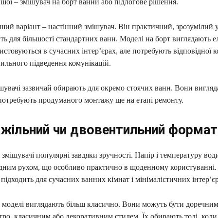
ншої – змішувач на борт ванни або підлогове рішення.
ий варіант – настінний змішувач. Він практичний, зрозумілий 
ть для більшості стандартних ванн. Моделі на борт виглядають 
истовуються в сучасних інтер’єрах, але потребують відповідної к
вильного підведення комунікацій.
ішувачі зазвичай обирають для окремо стоячих ванн. Вони вигля
 потребують продуманого монтажу ще на етапі ремонту.
жільний чи двовентильний формат
змішувачі популярні завдяки зручності. Напір і температуру во
дним рухом, що особливо практично в щоденному користуванні.
підходить для сучасних ванних кімнат і мінімалістичних інтер’єр
 моделі виглядають більш класично. Вони можуть бути доречни
етро, класичним або декоративним стилем. Їх обирають тоді, кол