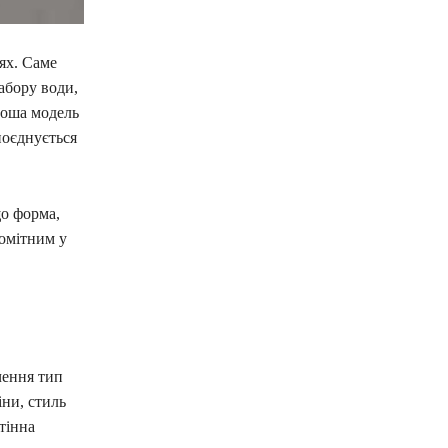
ях. Саме
абору води,
ороша модель
поєднується
що форма,
помітним у
чення тип
іни, стиль
тінна