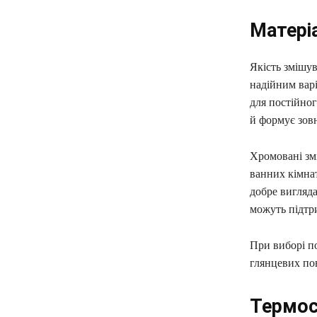
Матеріа
Якість змішув
надійним варі
для постійног
й формує зов
Хромовані зм
ванних кімнат
добре вигляда
можуть підтр
При виборі по
глянцевих по
Термос