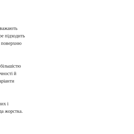
 вважають
ре підходить
є поверхню
 більшістю
чності й
аріанти
их і
да жорстка.