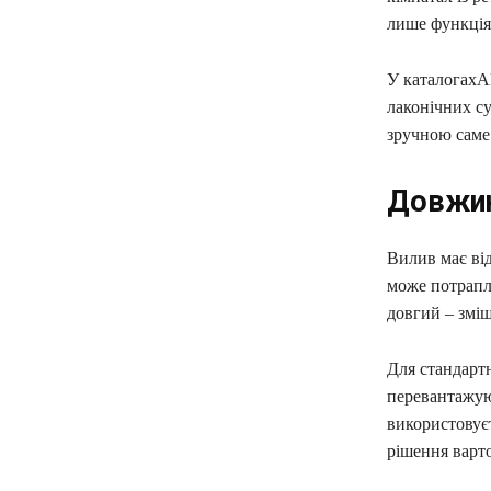
лише функція,
У каталогахА
лаконічних су
зручною саме
Довжин
Вилив має ві
може потрапля
довгий – зміш
Для стандартн
перевантажуют
використовує
рішення варт