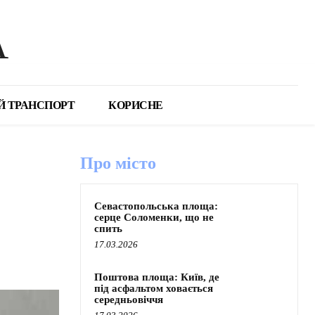
А
Й ТРАНСПОРТ
КОРИСНЕ
Про місто
Севастопольська площа:
серце Соломенки, що не
спить
17.03.2026
Поштова площа: Київ, де
під асфальтом ховається
середньовіччя