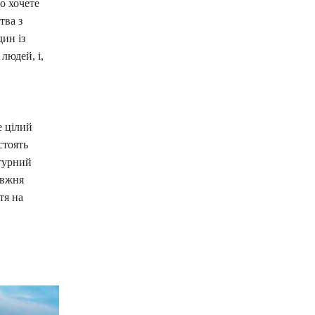
о хочете
тва з
дин із
людей, і,
е цілий
стоять
ктурний
авжня
тя на