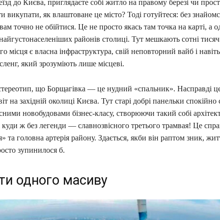
їзд до Києва, приглядаєте собі житло на правому березі чи прост
и викупати, як влаштоване це місто? Тоді готуйтеся: без знайомс
ам точно не обійтися. Це не просто якась там точка на карті, а о
найгустонаселеніших районів столиці. Тут мешкають сотні тисяч 
ого місця є власна інфраструктура, свій неповторний вайб і навіть
ленг, який зрозуміють лише місцеві.
 стереотип, що Борщагівка — це нудний «спальник». Насправді ц
іт на західній околиці Києва. Тут старі добрі панельки спокійно 
осними новобудовами бізнес-класу, створюючи такий собі архіте
і куди ж без легенди — славнозвісного третього трамвая! Це спр
» та головна артерія району. Здається, якби він раптом зник, жит
осто зупинилося б.
іти одного масиву