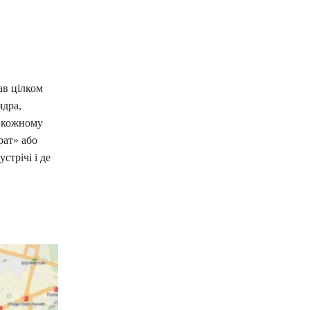
ав цілком
ядра,
а кожному
рат» або
стрічі і де