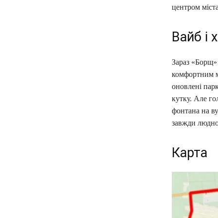
центром міста
Вайб і 
Зараз «Борщ» 
комфортним м
оновлені пар
кутку. Але го
фонтана на ву
завжди людно
Карта