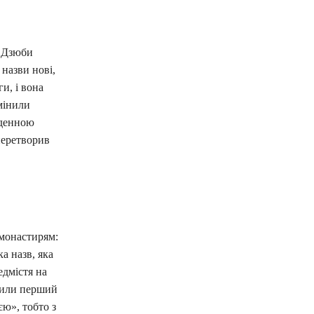
а Дзюби
назви нові,
и, і вона
мінили
вденною
перетворив
 монастирям:
а назв, яка
едмістя на
стили перший
ю», тобто з