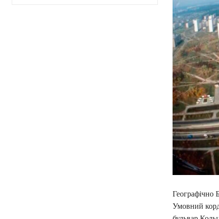
Географічно Б
Умовний корд
бульвар Кольц