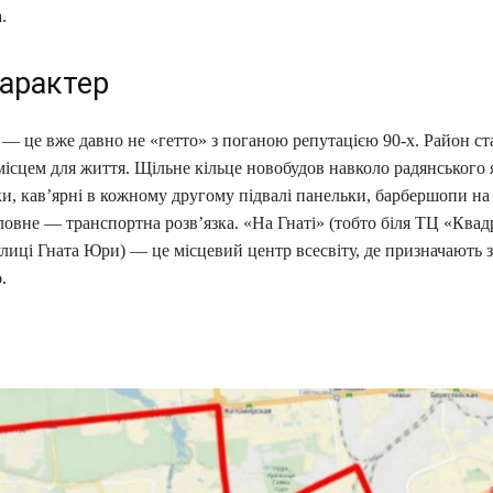
.
характер
— це вже давно не «гетто» з поганою репутацією 90-х. Район ст
ісцем для життя. Щільне кільце новобудов навколо радянського 
ки, кав’ярні в кожному другому підвалі панельки, барбершопи н
ловне — транспортна розв’язка. «На Гнаті» (тобто біля ТЦ «Квад
лиці Гната Юри) — це місцевий центр всесвіту, де призначають зу
.