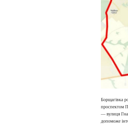
Борщагівка р
проспектом Пе
— вулиця Гна
допоможе інт