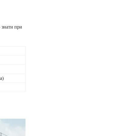
 знати при
а)