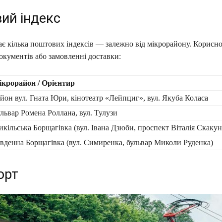
ий індекс
є кілька поштових індексів — залежно від мікрорайону. Корисно
окументів або замовленні доставки:
крорайон / Орієнтир
йон вул. Гната Юри, кінотеатр «Лейпциг», вул. Якуба Коласа
львар Ромена Роллана, вул. Тулузи
кільська Борщагівка (вул. Івана Дзюби, проспект Віталія Скакун
вденна Борщагівка (вул. Симиренка, бульвар Миколи Руденка)
орт