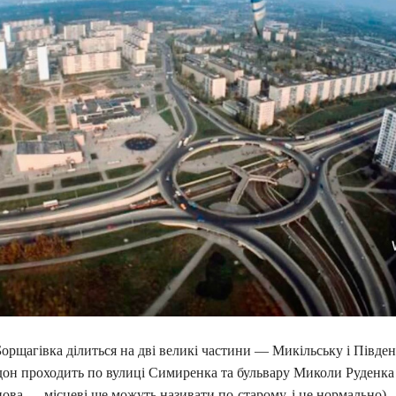
орщагівка ділиться на дві великі частини — Микільську і Півден
он проходить по вулиці Симиренка та бульвару Миколи Руденка
ова — місцеві ще можуть називати по-старому, і це нормально).