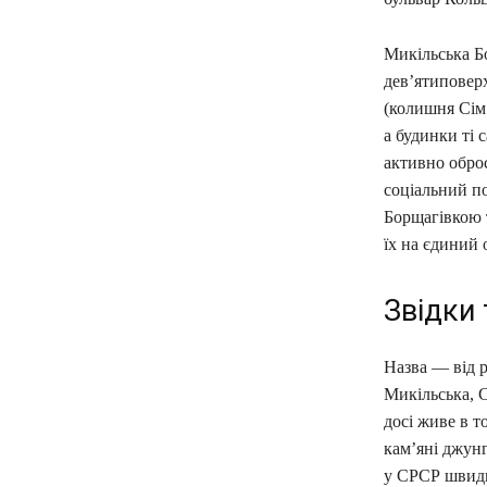
Микільська Б
дев’ятиповерх
(колишня Сім’
а будинки ті 
активно обро
соціальний п
Борщагівкою 
їх на єдиний 
Звідки 
Назва — від р
Микільська, С
досі живе в т
кам’яні джун
у СРСР швидкі