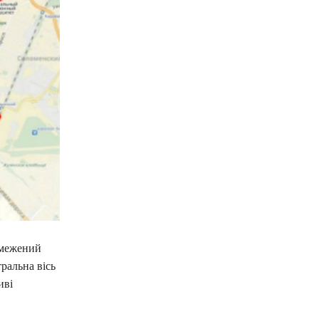
бмежений
ральна вісь
иві