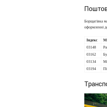
Поштов
Борщагівка ма
оформленні д
Індекс
Мі
03148
Ра
03162
Бу
03134
Ми
03194
Пі
Трансп