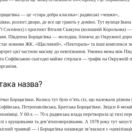
орщагівка — це «стара добра класика»: радянські «чешки»,
івки, розлогі двори, де все ще грають у доміно. Тут вулиця Іван
ї Сосніних) і проспект Віталія Скакуна (колишній Корольова) — 
самі. Південна Борщагівка — молодша, ближча до Окружної дорог
стає новими ЖК. «Щасливий», «Пектораль» та інші комплекси з
ортрет цієї частини масиву до невпізнання. Умовна межа між Пі
та Софіївською сьогодні майже стерлася — трафік на Окружній 
організм.
така назва?
ічки Борщагівки. Колись тут було п’ять сіл, що належали різним
офіївська, Петропавлівська, Братська Борщагівки. Звідси й мозаїк
опоніміці. У 60-х — 70-х радянська влада перетворила ці тихі пер
глі з хрущовками та дев’ятиповерхівками. А 1978 року тут запу
сний трамвай — і Борщагівка назавжди зв’язалася з «цивілізаціє