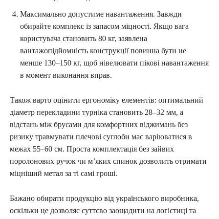
Максимально допустиме навантаження. Завжди
обирайте комплекс із запасом міцності. Якщо вага
користувача становить 80 кг, заявлена
вантажопідйомність конструкції повинна бути не
менше 130–150 кг, щоб нівелювати пікові навантаження
в момент виконання вправ.
Також варто оцінити ергономіку елементів: оптимальний
діаметр перекладини турніка становить 28–32 мм, а
відстань між брусами для комфортних віджимань без
ризику травмувати плечові суглоби має варіюватися в
межах 55–60 см. Проста комплектація без зайвих
поролонових ручок чи м’яких спинок дозволить отримати
міцніший метал за ті самі гроші.
Бажано обирати продукцію від українського виробника,
оскільки це дозволяє суттєво заощадити на логістиці та