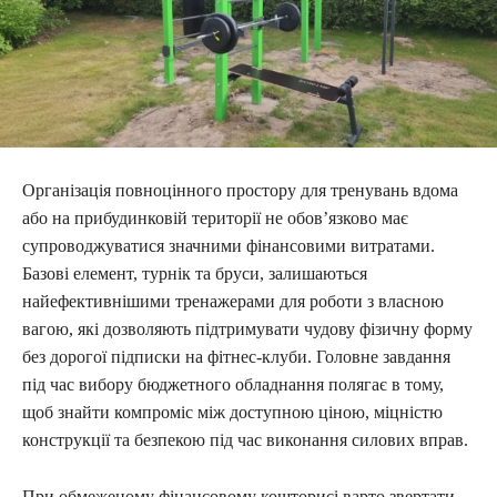
Організація повноцінного простору для тренувань вдома
або на прибудинковій території не обов’язково має
супроводжуватися значними фінансовими витратами.
Базові елемент, турнік та бруси, залишаються
найефективнішими тренажерами для роботи з власною
вагою, які дозволяють підтримувати чудову фізичну форму
без дорогої підписки на фітнес-клуби. Головне завдання
під час вибору бюджетного обладнання полягає в тому,
щоб знайти компроміс між доступною ціною, міцністю
конструкції та безпекою під час виконання силових вправ.
При обмеженому фінансовому кошторисі варто звертати