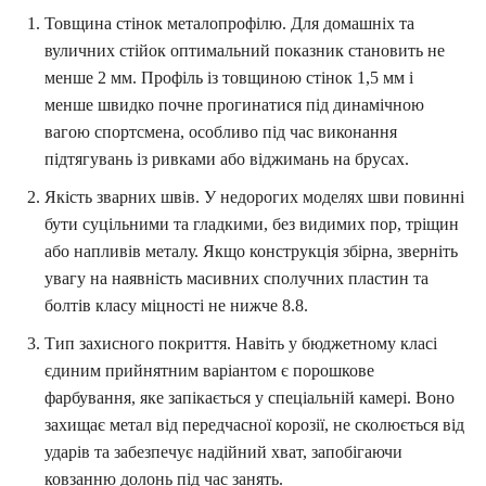
Товщина стінок металопрофілю. Для домашніх та
вуличних стійок оптимальний показник становить не
менше 2 мм. Профіль із товщиною стінок 1,5 мм і
менше швидко почне прогинатися під динамічною
вагою спортсмена, особливо під час виконання
підтягувань із ривками або віджимань на брусах.
Якість зварних швів. У недорогих моделях шви повинні
бути суцільними та гладкими, без видимих пор, тріщин
або напливів металу. Якщо конструкція збірна, зверніть
увагу на наявність масивних сполучних пластин та
болтів класу міцності не нижче 8.8.
Тип захисного покриття. Навіть у бюджетному класі
єдиним прийнятним варіантом є порошкове
фарбування, яке запікається у спеціальній камері. Воно
захищає метал від передчасної корозії, не сколюється від
ударів та забезпечує надійний хват, запобігаючи
ковзанню долонь під час занять.