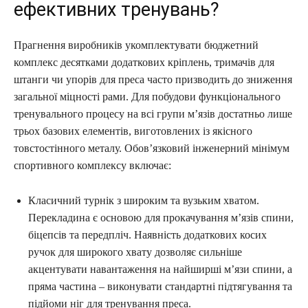
ефективних тренувань?
Прагнення виробників укомплектувати бюджетний
комплекс десятками додаткових кріплень, тримачів для
штанги чи упорів для преса часто призводить до зниження
загальної міцності рами. Для побудови функціонального
тренувального процесу на всі групи м’язів достатньо лише
трьох базових елементів, виготовлених із якісного
товстостінного металу. Обов’язковий інженерний мінімум
спортивного комплексу включає:
Класичний турнік з широким та вузьким хватом.
Перекладина є основою для прокачування м’язів спини,
біцепсів та передпліч. Наявність додаткових косих
ручок для широкого хвату дозволяє сильніше
акцентувати навантаження на найширші м’язи спини, а
пряма частина – виконувати стандартні підтягування та
підйоми ніг для тренування преса.