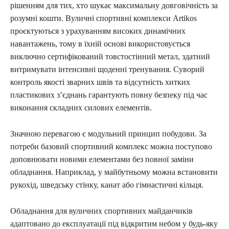
рішенням для тих, хто шукає максимальну довговічність за
розумні кошти. Вуличні спортивні комплекси Artikos
проєктуються з урахуванням високих динамічних
навантажень, тому в їхній основі використовується
виключно сертифікований товстостінний метал, здатний
витримувати інтенсивні щоденні тренування. Суворий
контроль якості зварних швів та відсутність хитких
пластикових з’єднань гарантують повну безпеку під час
виконання складних силових елементів.
Значною перевагою є модульний принцип побудови. За
потреби базовий спортивний комплекс можна поступово
доповнювати новими елементами без повної заміни
обладнання. Наприклад, у майбутньому можна встановити
рукохід, шведську стінку, канат або гімнастичні кільця.
Обладнання для вуличних спортивних майданчиків
адаптовано до експлуатації під відкритим небом у будь-яку