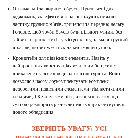
Оптимальні за шириною бруси. Призначені для
віджимань, які ефективно навантажують нижню
частину грудних м’язів, трицепси та передню дельту.
Головне, щоб труби брусів були цільногнутими, без
зайвих зварних стиків у місцях хвату, та мали круглий
профіль, що знижує тиск на кистьовий суглоб.
Кронштейн для підвісних елементів. Навіть у
найпростіших конструкціях корисним бонусом є
приварене сталеве кільце на консолі турніка. Воно
дозволяє з часом доукомплектувати комплекс
недорогими підвісними елементами: гімнастичними
кільцями, TRX-петлями або дитячим канатом, що
суттєво розширить різноманітність вправ без купівлі
нового обладнання.
ЗВЕРНІТЬ УВАГУ:
УСІ
РІЗНОМАНІТНІ М’ЯКІ ПОДУШКИ