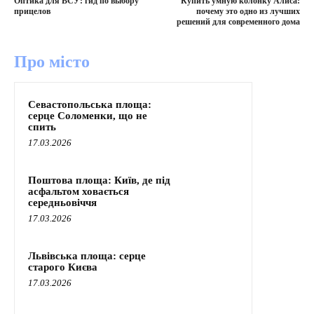
Оптика для ВСУ: гид по выбору
Купить умную колонку Алиса:
прицелов
почему это одно из лучших
решений для современного дома
Про місто
Севастопольська площа:
серце Соломенки, що не
спить
17.03.2026
Поштова площа: Київ, де під
асфальтом ховається
середньовіччя
17.03.2026
Львівська площа: серце
старого Києва
17.03.2026