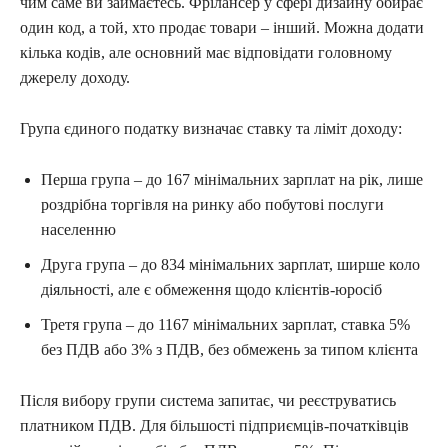
чим саме ви займаєтесь. Фрілансер у сфері дизайну обирає
один код, а той, хто продає товари – інший. Можна додати
кілька кодів, але основний має відповідати головному
джерелу доходу.
Група єдиного податку визначає ставку та ліміт доходу:
Перша група – до 167 мінімальних зарплат на рік, лише
роздрібна торгівля на ринку або побутові послуги
населенню
Друга група – до 834 мінімальних зарплат, ширше коло
діяльності, але є обмеження щодо клієнтів-юросіб
Третя група – до 1167 мінімальних зарплат, ставка 5%
без ПДВ або 3% з ПДВ, без обмежень за типом клієнта
Після вибору групи система запитає, чи реєструватись
платником ПДВ. Для більшості підприємців-початківців