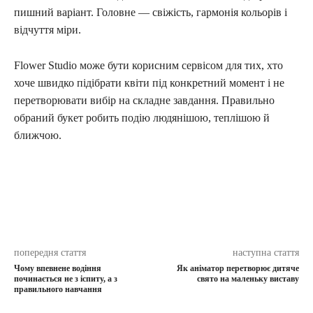
пишний варіант. Головне — свіжість, гармонія кольорів і
відчуття міри.
Flower Studio може бути корисним сервісом для тих, хто
хоче швидко підібрати квіти під конкретний момент і не
перетворювати вибір на складне завдання. Правильно
обраний букет робить подію людянішою, теплішою й
ближчою.
попередня стаття
наступна стаття
Чому впевнене водіння
Як аніматор перетворює дитяче
починається не з іспиту, а з
свято на маленьку виставу
правильного навчання