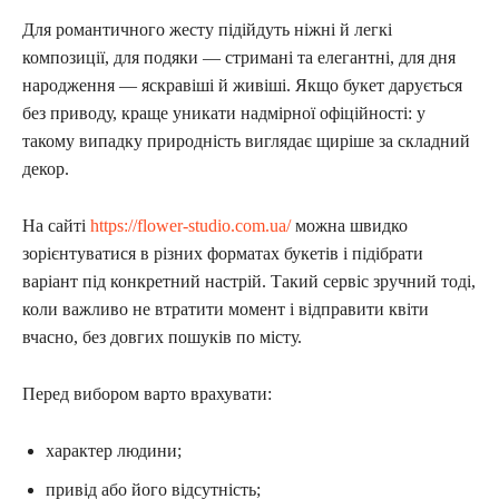
Для романтичного жесту підійдуть ніжні й легкі
композиції, для подяки — стримані та елегантні, для дня
народження — яскравіші й живіші. Якщо букет дарується
без приводу, краще уникати надмірної офіційності: у
такому випадку природність виглядає щиріше за складний
декор.
На сайті
https://flower-studio.com.ua/
можна швидко
зорієнтуватися в різних форматах букетів і підібрати
варіант під конкретний настрій. Такий сервіс зручний тоді,
коли важливо не втратити момент і відправити квіти
вчасно, без довгих пошуків по місту.
Перед вибором варто врахувати:
характер людини;
привід або його відсутність;