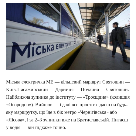
Міська електричка МЕ — кільцевий маршрут Святошин —
Київ-Пасажирський — Дарниця — Почайна — Святошин.
Найближча зупинка до інституту — «Троєщина» (колишня
«Огородна»). Вийшов — і далі все просто: сідаєш на будь-
яку маршрутку, що їде в бік метро «Чернігівська» або
«Лісова», і за 2–3 зупинки вже на Братиславській. Питаєш
у водія — він підкаже точно.