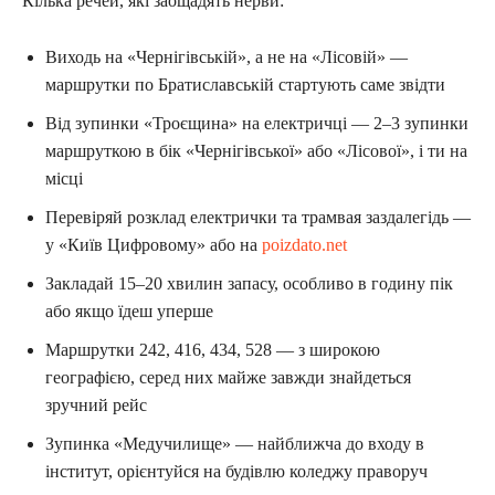
Кілька речей, які заощадять нерви:
Виходь на «Чернігівській», а не на «Лісовій» —
маршрутки по Братиславській стартують саме звідти
Від зупинки «Троєщина» на електричці — 2–3 зупинки
маршруткою в бік «Чернігівської» або «Лісової», і ти на
місці
Перевіряй розклад електрички та трамвая заздалегідь —
у «Київ Цифровому» або на
poizdato.net
Закладай 15–20 хвилин запасу, особливо в годину пік
або якщо їдеш уперше
Маршрутки 242, 416, 434, 528 — з широкою
географією, серед них майже завжди знайдеться
зручний рейс
Зупинка «Медучилище» — найближча до входу в
інститут, орієнтуйся на будівлю коледжу праворуч