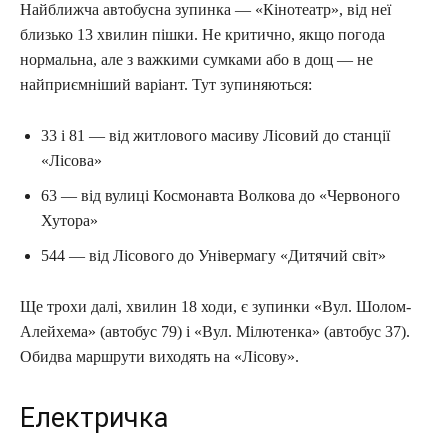
Найближча автобусна зупинка — «Кінотеатр», від неї
близько 13 хвилин пішки. Не критично, якщо погода
нормальна, але з важкими сумками або в дощ — не
найприємніший варіант. Тут зупиняються:
33 і 81 — від житлового масиву Лісовий до станції
«Лісова»
63 — від вулиці Космонавта Волкова до «Червоного
Хутора»
544 — від Лісового до Універмагу «Дитячий світ»
Ще трохи далі, хвилин 18 ходи, є зупинки «Вул. Шолом-
Алейхема» (автобус 79) і «Вул. Мілютенка» (автобус 37).
Обидва маршрути виходять на «Лісову».
Електричка