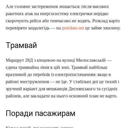
Але головне застереження лишається: після масових
ракетних атак на енергосистему електрички нерідко
скорочують рейси або тимчасово не ходять. Розклад варто
перевіряти заздалегідь — на
poizdato.net
це займе хвилину.
Трамвай
Маршрут 28Д з кінцевою на вулиці Милославській —
єдина трамвайна лінія в цій зоні. Трамвай найбільш
вразливий до перебоїв із електропостачанням: якщо в
районі знеструмлення — не їде. У стабільні дні це тихий і
зручний варіант для мешканців Деснянського та сусідніх
районів, але закладати на нього основний план не варто.
Поради пасажирам