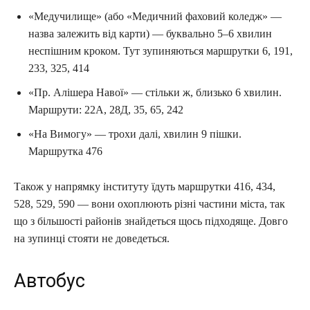
«Медучилище» (або «Медичний фаховий коледж» —
назва залежить від карти) — буквально 5–6 хвилин
неспішним кроком. Тут зупиняються маршрутки 6, 191,
233, 325, 414
«Пр. Алішера Навої» — стільки ж, близько 6 хвилин.
Маршрути: 22А, 28Д, 35, 65, 242
«На Вимогу» — трохи далі, хвилин 9 пішки.
Маршрутка 476
Також у напрямку інституту їдуть маршрутки 416, 434,
528, 529, 590 — вони охоплюють різні частини міста, так
що з більшості районів знайдеться щось підходяще. Довго
на зупинці стояти не доведеться.
Автобус