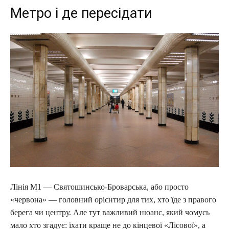
Метро і де пересідати
Лінія М1 — Святошинсько-Броварська, або просто
«червона» — головний орієнтир для тих, хто їде з правого
берега чи центру. Але тут важливий нюанс, який чомусь
мало хто згадує: їхати краще не до кінцевої «Лісової», а