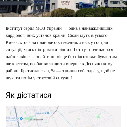
Інститут серця МОЗ України — одна з найважливіших
кардіологічних установ країни. Сюди їдуть із усього
Києва: хтось на планове обстеження, хтось у гострій
ситуації, хтось підтримати рідних. І от тут починається
найцікавіше — знайти це місце без підготовки буває тим
ще квестом, особливо якщо ти вперше в Деснянському
районі. Братиславська, 5а — запиши собі одразу, щоб не
шукати потім у стресовій ситуації.
Як дістатися