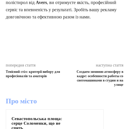
полістирол від
Avers
, ви отримуєте якість, професійний
сервіс та впевненість у результаті. Зробіть вашу рекламу
довговічною та ефективною разом із нами.
попередня стаття
наступна стаття
Тенісний стіл: критерії вибору для
Создаем зимнюю атмосферу в
професіоналів та аматорів
кадре: особенности работы со
снегомашинами в студии и на
улице
Про місто
Севастопольська площа:
серце Соломенки, що не
спить