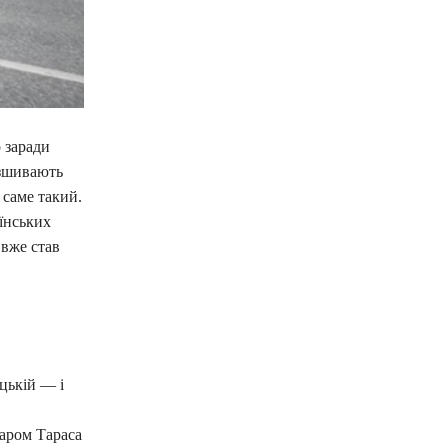
 заради
 зшивають
 саме такий.
аїнських
 вже став
ицькій — і
аром Тараса