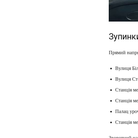
Зупинк
Прямий напрям
Вулиця Біл
Вулиця Ст
Станція м
Станція м
Палац уро
Станція ме
Зворотний нап