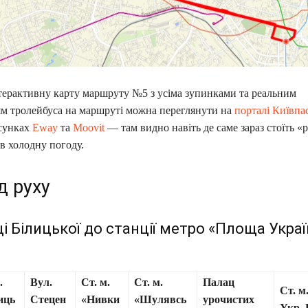
терактивну карту маршруту №5 з усіма зупинками та реальним
м тролейбуса на маршруті можна переглянути на
порталі Київпа
осунках
Eway
та
Moovit
— там видно навіть де саме зараз стоїть «
в холодну погоду.
д руху
ці Білицької до станції метро «Площа Укра
.
Вул.
Ст. м.
Ст. м.
Палац
Ст. м
иць
Стецен
«Нивки
«Шулявсь
урочистих
Укр. 