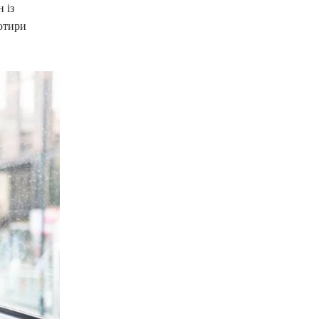
 із
отири