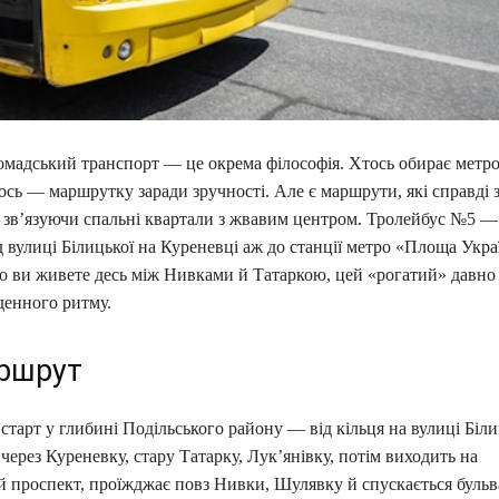
омадський транспорт — це окрема філософія. Хтось обирає метро
ось — маршрутку заради зручності. Але є маршрути, які справді
, зв’язуючи спальні квартали з жвавим центром. Тролейбус №5 —
д вулиці Білицької на Куреневці аж до станції метро «Площа Укр
що ви живете десь між Нивками й Татаркою, цей «рогатий» давно
енного ритму.
ршрут
 старт у глибині Подільського району — від кільця на вулиці Біл
через Куреневку, стару Татарку, Лукʼянівку, потім виходить на
й проспект, проїжджає повз Нивки, Шулявку й спускається бульв