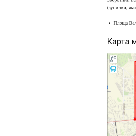
(зупинки, як
Площа Вал
Карта 