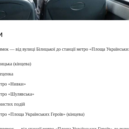
и
ок — від вулиці Білицької до станції метро «Площа Українських
ицька (кінцева)
еценка
етро «Нивки»
етро «Шулявська»
чистих подій
тро «Площа Українських Героїв» (кінцева)
рямок — від станції метро «Площа Українських Героїв» до вулиц