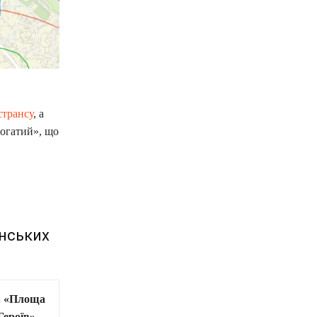
странсу
, а
рогатий», що
їнських
. «Площа
Героїв»