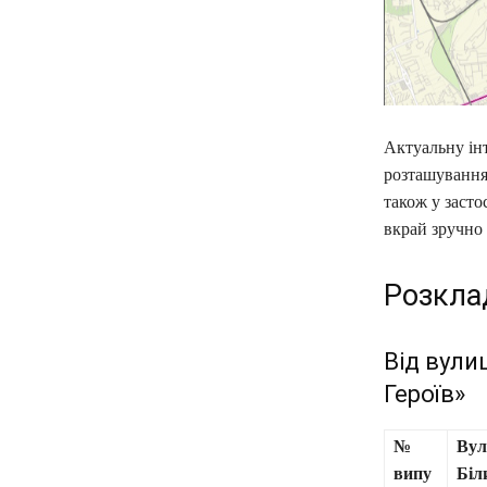
Актуальну ін
розташування
також у заст
вкрай зручно 
Розкла
Від вули
Героїв»
№
Вул
випу
Біл