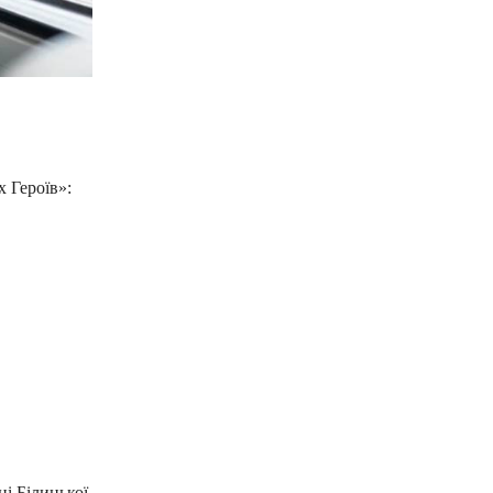
 Героїв»:
і Білицької