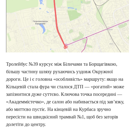
Тролейбус №39 курсує між Біличами та Борщагівкою,
більшу частину шляху рухаючись уздовж Окружної
дороги. Це і є головна «особливість» маршруту: якщо на
Кільцевій стала фура чи сталося ДТП — «рогатий» може
запізнитися дуже суттєво. Ключова точка посередині —
«Академмістечко», де салон або набивається під зав’язку,
або миттєво пустіє. На кінцевій на Курбаса зручно
пересісти на швидкісний трамвай №1, щоб без заторів
долетіти до центру.