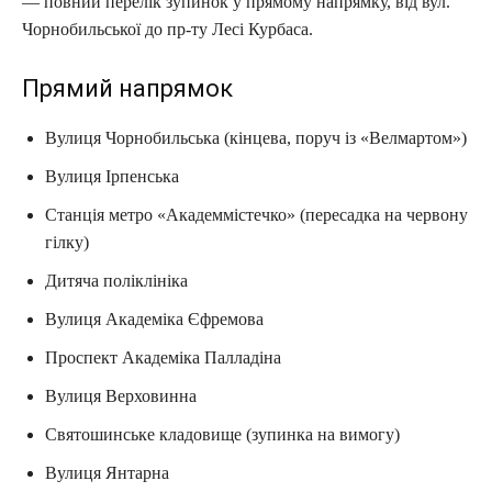
— повний перелік зупинок у прямому напрямку, від вул.
Чорнобильської до пр-ту Лесі Курбаса.
Прямий напрямок
Вулиця Чорнобильська (кінцева, поруч із «Велмартом»)
Вулиця Ірпенська
Станція метро «Академмістечко» (пересадка на червону
гілку)
Дитяча поліклініка
Вулиця Академіка Єфремова
Проспект Академіка Палладіна
Вулиця Верховинна
Святошинське кладовище (зупинка на вимогу)
Вулиця Янтарна