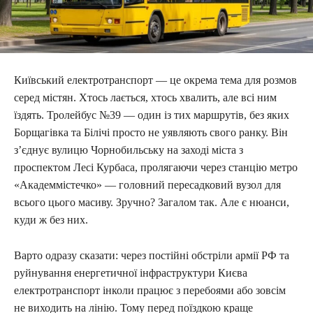
Київський електротранспорт — це окрема тема для розмов
серед містян. Хтось лається, хтось хвалить, але всі ним
їздять. Тролейбус №39 — один із тих маршрутів, без яких
Борщагівка та Білічі просто не уявляють свого ранку. Він
з’єднує вулицю Чорнобильську на заході міста з
проспектом Лесі Курбаса, пролягаючи через станцію метро
«Академмістечко» — головний пересадковий вузол для
всього цього масиву. Зручно? Загалом так. Але є нюанси,
куди ж без них.
Варто одразу сказати: через постійні обстріли армії РФ та
руйнування енергетичної інфраструктури Києва
електротранспорт інколи працює з перебоями або зовсім
не виходить на лінію. Тому перед поїздкою краще