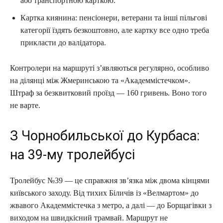
або транспортною карткою.
Картка киянина: пенсіонери, ветерани та інші пільгові
категорії їздять безкоштовно, але картку все одно треба
прикласти до валідатора.
Контролери на маршруті з’являються регулярно, особливо
на ділянці між Жмеринською та «Академмістечком».
Штраф за безквитковий проїзд — 160 гривень. Воно того
не варте.
З Чорнобильської до Курбаса:
на 39-му тролейбусі
Тролейбус №39 — це справжня зв’язка між двома кінцями
київського заходу. Від тихих Біличів із «Велмартом» до
жвавого Академмістечка з метро, а далі — до Борщагівки з
виходом на швидкісний трамвай. Маршрут не