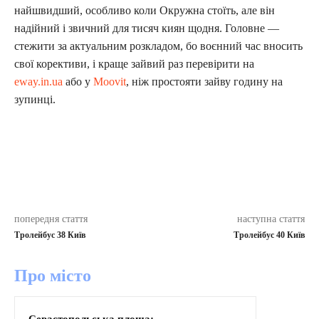
найшвидший, особливо коли Окружна стоїть, але він
надійний і звичний для тисяч киян щодня. Головне —
стежити за актуальним розкладом, бо воєнний час вносить
свої корективи, і краще зайвий раз перевірити на
eway.in.ua
або у
Moovit
, ніж простояти зайву годину на
зупинці.
попередня стаття
наступна стаття
Тролейбус 38 Київ
Тролейбус 40 Київ
Про місто
Севастопольська площа: