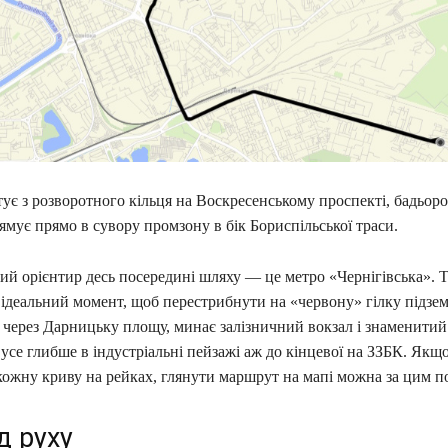
ує з розворотного кільця на Воскресенському проспекті, бадьоро
мує прямо в сувору промзону в бік Бориспільської траси.
й орієнтир десь посередині шляху — це метро «Чернігівська». 
 ідеальний момент, щоб перестрибнути на «червону» гілку підзем
 через Дарницьку площу, минає залізничний вокзал і знаменитий
се глибше в індустріальні пейзажі аж до кінцевої на ЗЗБК. Якщо
кожну криву на рейках, глянути маршрут на мапі можна за цим п
д руху