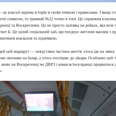
 це взагалі окрема історія зі своїм темпом і правилами. І якщо г
тні символи, то трамвай №22 точно в топі. Це справжня класика
ниці та Воскресенки. Це не просто залізяка на рейках, яка везе т
ункт Б. Це цілий соціальний хаб, що поєднує житлові масиви з 
ізничним вокзалом та підземкою.
ей цей маршрут — невід’ємна частина життя: хтось їде на зміну 
ими овочами на базар, а хтось поспішає до лікаря. Особливо цей 
о живе на Воскресенці чи ДВРЗ і намагається вранці прорватися 
».