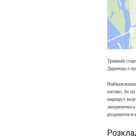
Трамвай старт
Дарницю і пря
Найважливіши
натовп, бо це
маршрут веде
занурюючись у
роздивитися 
Розкла