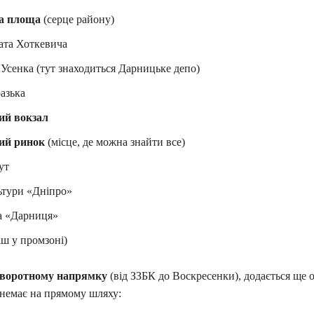
а площа
(серце району)
ата Хоткевича
Усенка (тут знаходиться Дарницьке депо)
азька
ий вокзал
ий ринок
(місце, де можна знайти все)
ут
ьтури «Дніпро»
а «Дарниця»
іш у промзоні)
зворотному напрямку
(від ЗЗБК до Воскресенки), додається ще 
 немає на прямому шляху: