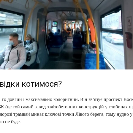
звідки котимося?
-го довгий і максимально колоритний. Він зв’язує проспект Вос
БК (це той самий завод залізобетонних конструкцій у глибинах 
дорозі трамвай минає ключові точки Лівого берега, тому нудно у
о не буде.