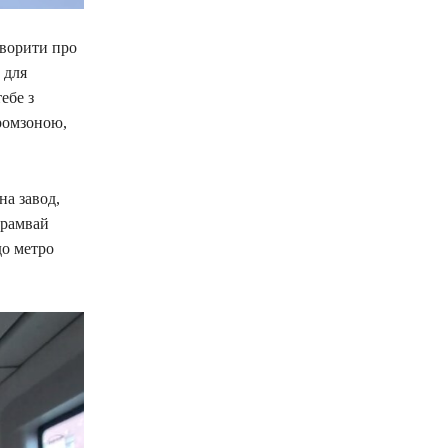
оворити про
 для
ебе з
промзоною,
на завод,
трамвай
до метро