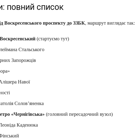
и: повний список
ід Воскресенського проспекту до ЗЗБК
, маршрут виглядає так:
Воскресенський
(стартуємо тут)
леймана Стальського
рних Запорожців
ора»
Алішера Навої
ості
атолія Солов’яненка
етро «Чернігівська»
(головний пересадочний вузол)
Леоніда Каденюка
Фінський