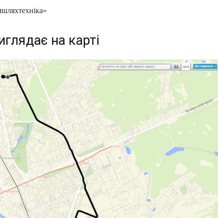
мшляхтехніка»
иглядає на карті