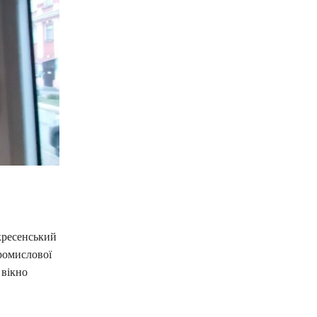
кресенський
промислової
 вікно