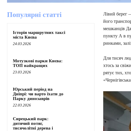
Популярні статті
Лівий берег —
його транспор
мешканців Дар
Історія маршрутних таксі
пункту А в п
міста Києва
ринками, зал
24.03.2026
Для тисяч люд
Мотузкові парки Києва:
хтось за свіж
ТОП найкращих
23.03.2026
рятує тих, хт
«Чернігівська
Юрський період на
Дніпрі: чи варто їхати до
Парку динозаврів
22.03.2026
Сирецький парк:
дитячий потяг,
тисячолітні дерева і