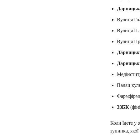
Дарницьк
Вулиця Гн
Вулиця П. 
Вулиця Пр
Дарницьк
Дарницьк
Медінстит
Палац кул
Фармфірм
ЗЗБК
(фін
Коли їдете у
зупинка, якої