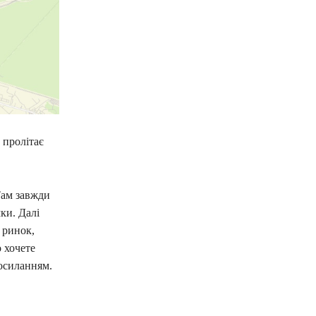
 пролітає
Там завжди
ки. Далі
 ринок,
 хочете
осиланням.