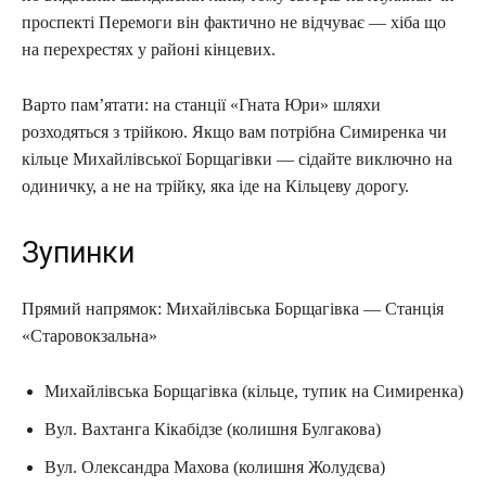
проспекті Перемоги він фактично не відчуває — хіба що
на перехрестях у районі кінцевих.
Варто пам’ятати: на станції «Гната Юри» шляхи
розходяться з трійкою. Якщо вам потрібна Симиренка чи
кільце Михайлівської Борщагівки — сідайте виключно на
одиничку, а не на трійку, яка іде на Кільцеву дорогу.
Зупинки
Прямий напрямок: Михайлівська Борщагівка — Станція
«Старовокзальна»
Михайлівська Борщагівка (кільце, тупик на Симиренка)
Вул. Вахтанга Кікабідзе (колишня Булгакова)
Вул. Олександра Махова (колишня Жолудєва)