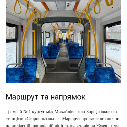
Маршрут та напрямок
Трамвай № 1 курсує між Михайлівською Борщагівкою та
станцією «Старовокзальна». Маршрут пролягає виключно
по виділеній швидкісній лінії, тому заторів на Жулянах чи