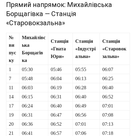
Прямий напрямок: Михайлівська
Борщагівка — Станція
«Старовокзальна»
№
Михайлівс
Станція
Станція
Станція
ви
ька
«Гната
«Індустрі
«Старовок
пус
Борщагів
Юри»
альна»
зальна»
ку
ка
1
05:30
05:46
05:55
06:07
7
05:48
06:04
06:13
06:25
11
06:03
06:19
06:28
06:40
14
06:15
06:31
06:40
06:52
17
06:24
06:40
06:49
07:01
19
06:31
06:47
06:56
07:08
20
06:36
06:52
07:01
07:13
21
06:41
06:57
07:06
07:18