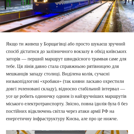
Якщо ти живеш у Борщагівці або просто шукаєш зручний
спосіб дістатися до залізничного вокзалу в обхід київських
заторів — перший маршрут швидкісного трамвая саме для
тебе. Ця лінія давно стала справжньою рятівницею для
мешканців западу столиці. Виділена колія, сучасні
низькопідлогові «хробаки» (так кияни ласкаво охрестили
довгі зчленовані складу), відносно стабільний інтервал —
усе це робить одиничку одним із найзручніших маршрутів
міського електротранспорту. Звісно, повна ідилія була б без
постійних відключень світла через атаки армії РФ на
енергетичну інфраструктуру Києва, але про це нижче.