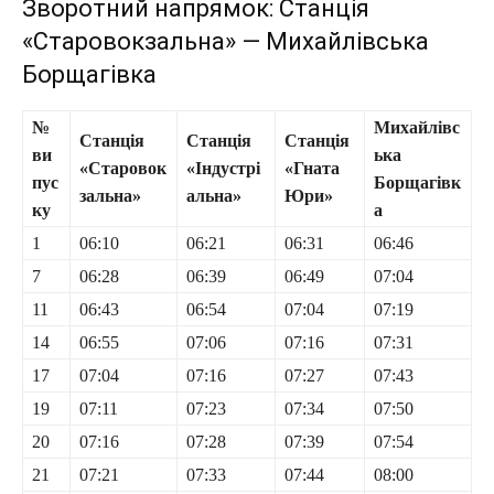
Зворотний напрямок: Станція
«Старовокзальна» — Михайлівська
Борщагівка
№
Михайлівс
Станція
Станція
Станція
ви
ька
«Старовок
«Індустрі
«Гната
пус
Борщагівк
зальна»
альна»
Юри»
ку
а
1
06:10
06:21
06:31
06:46
7
06:28
06:39
06:49
07:04
11
06:43
06:54
07:04
07:19
14
06:55
07:06
07:16
07:31
17
07:04
07:16
07:27
07:43
19
07:11
07:23
07:34
07:50
20
07:16
07:28
07:39
07:54
21
07:21
07:33
07:44
08:00