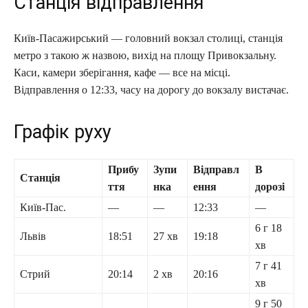
Станція відправлення
Київ-Пасажирський — головний вокзал столиці, станція
метро з такою ж назвою, вихід на площу Привокзальну.
Каси, камери зберігання, кафе — все на місці.
Відправлення о 12:33, часу на дорогу до вокзалу вистачає.
Графік руху
Прибу
Зупи
Відправл
В
Станція
ття
нка
ення
дорозі
Київ-Пас.
—
—
12:33
—
6 г 18
Львів
18:51
27 хв
19:18
хв
7 г 41
Стрий
20:14
2 хв
20:16
хв
9 г 50