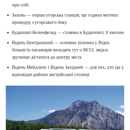
при собі
Захонь — перша угорська станція, ще година митних
процедур з угорського боку
Будапешт-Келенфельд — стоянка в Будапешті, 9 хвилин
Відень Центральний — основна зупинка у Відні,
більшість пасажирів виходять тут о 08:53, звідси
зручніше дістатися до центру міста
Відень Мейдлинг і Відень Західний — для тих, хто їде у
відповідні райони австрійської столиці