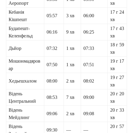
Аеропорт
хв
Кебанія
17 г 24
05:57
3 хв
06:00
Кішпешт
хв
Будапешт-
17 г 43
06:16
9 хв
06:25
Келенфельд
хв
18 г 59
Дьйор
07:32
1 хв
07:33
хв
Мошонмадяров
19 г 17
07:50
1 хв
07:51
ар
хв
19 г 27
Хедьешхалом
08:00
2 хв
08:02
хв
Відень
20 г 20
08:53
7 хв
09:00
Центральний
хв
Відень
20 г 33
09:06
2 хв
09:08
Мейдлинг
хв
Відень
20 г 57
09:30
—
—