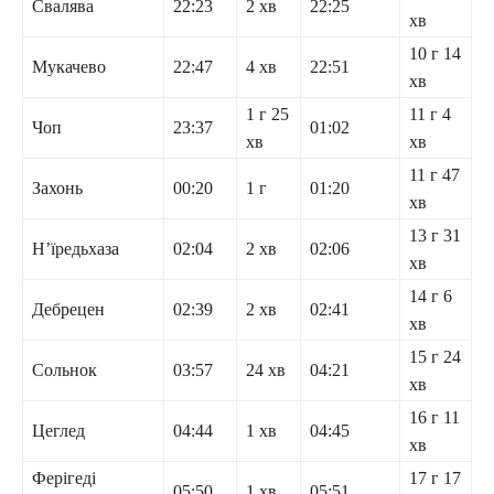
Свалява
22:23
2 хв
22:25
хв
10 г 14
Мукачево
22:47
4 хв
22:51
хв
1 г 25
11 г 4
Чоп
23:37
01:02
хв
хв
11 г 47
Захонь
00:20
1 г
01:20
хв
13 г 31
Н’їредьхаза
02:04
2 хв
02:06
хв
14 г 6
Дебрецен
02:39
2 хв
02:41
хв
15 г 24
Сольнок
03:57
24 хв
04:21
хв
16 г 11
Цеглед
04:44
1 хв
04:45
хв
Ферігеді
17 г 17
05:50
1 хв
05:51