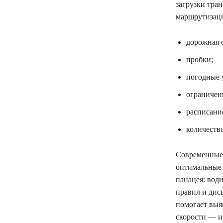
загрузки тра
маршрутизац
дорожная 
пробки;
погодные 
ограничени
расписани
количество
Современные 
оптимальные 
панацея: вод
правил и дис
помогает выя
скорости — и