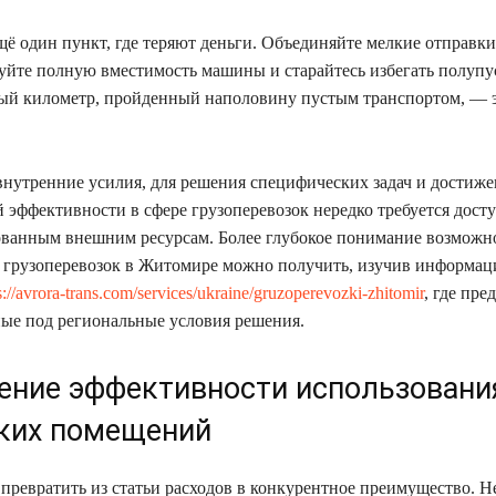
щё один пункт, где теряют деньги. Объединяйте мелкие отправки
зуйте полную вместимость машины и старайтесь избегать полуп
ый километр, пройденный наполовину пустым транспортом, — 
внутренние усилия, для решения специфических задач и достиж
 эффективности в сфере грузоперевозок нередко требуется досту
ванным внешним ресурсам. Более глубокое понимание возможн
 грузоперевозок в Житомире можно получить, изучив информац
s://avrora-trans.com/services/ukraine/gruzoperevozki-zhitomir
, где пре
ые под региональные условия решения.
ние эффективности использовани
ких помещений
превратить из статьи расходов в конкурентное преимущество. Н