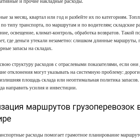
ативные и прочие накладные расходы.
ые за месяц, квартал или год и разбейте их по категориям. Топ
 по типу транспорта, по маршрутам и по водителям; складские 
ние, освещение, климат-контроль, обработка возвратов. Такой п
ет, где деньги утекали незаметно: слишком длинные маршруты,
рные запасы на складах.
свою структуру расходов с отраслевыми показателями, если они
ие отклонения могут указывать на системную проблему: дорог
, излишняя площадь склада или неоптимальная политика запасов
уда направить усилия и инвестиции.
зация маршрутов грузоперевозок 
ире
анспортные расходы помогает грамотное планирование маршрут