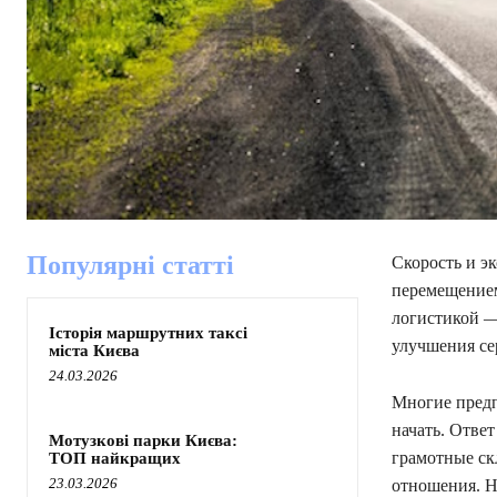
Популярні статті
Скорость и э
перемещением
логистикой — 
Історія маршрутних таксі
улучшения се
міста Києва
24.03.2026
Многие предп
начать. Ответ
Мотузкові парки Києва:
грамотные ск
ТОП найкращих
23.03.2026
отношения. Н