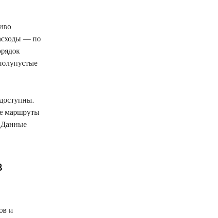
ливо
расходы — по
орядок
 полупустые
 доступны.
ие маршруты
. Данные
в
ов и