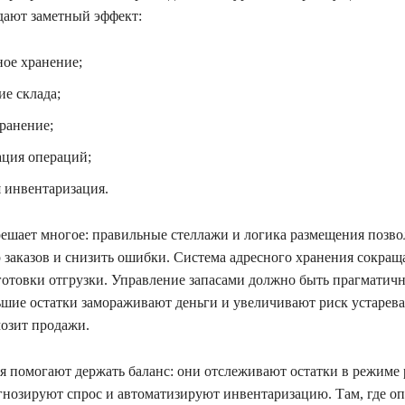
дают заметный эффект:
ное хранение;
е склада;
ранение;
ация операций;
я инвентаризация.
ешает многое: правильные стеллажи и логика размещения позв
р заказов и снизить ошибки. Система адресного хранения сокращ
готовки отгрузки. Управление запасами должно быть прагматич
шие остатки замораживают деньги и увеличивают риск устарева
озит продажи.
помогают держать баланс: они отслеживают остатки в режиме 
гнозируют спрос и автоматизируют инвентаризацию. Там, где о