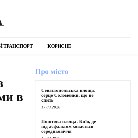
А
Й ТРАНСПОРТ
КОРИСНЕ
Про місто
в
Севастопольська площа:
ми в
серце Соломенки, що не
спить
17.03.2026
Поштова площа: Київ, де
під асфальтом ховається
середньовіччя