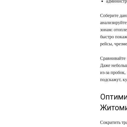
администр
Соберите данн
анализируйте
зонам: отопле
быстро покаж
рейсы, чрезме
Сравнивайте 
Даже небольш
из‑за пробок
подскажут, к
Оптими
Житом
Сократить тр