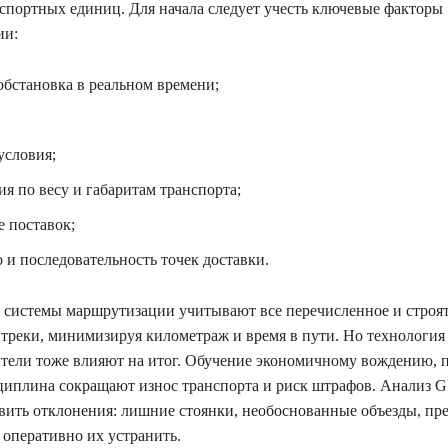
нспортных единиц. Для начала следует учесть ключевые факторы
ии:
обстановка в реальном времени;
условия;
я по весу и габаритам транспорта;
е поставок;
 и последовательность точек доставки.
системы маршрутизации учитывают все перечисленное и строя
треки, минимизируя километраж и время в пути. Но технология
ители тоже влияют на итог. Обучение экономичному вождению,
циплина сокращают износ транспорта и риск штрафов. Анализ G
вить отклонения: лишние стоянки, необоснованные объезды, п
 оперативно их устранить.