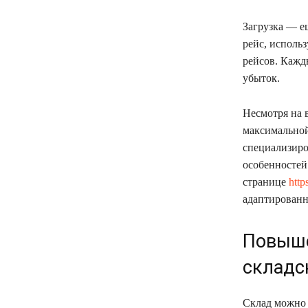
Загрузка — е
рейс, исполь
рейсов. Кажд
убыток.
Несмотря на 
максимальной
специализиро
особенностей
странице
http
адаптированн
Повыше
складс
Склад можно 