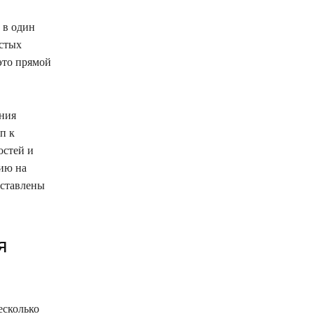
 в один
устых
это прямой
ения
п к
остей и
ию на
дставлены
я
есколько