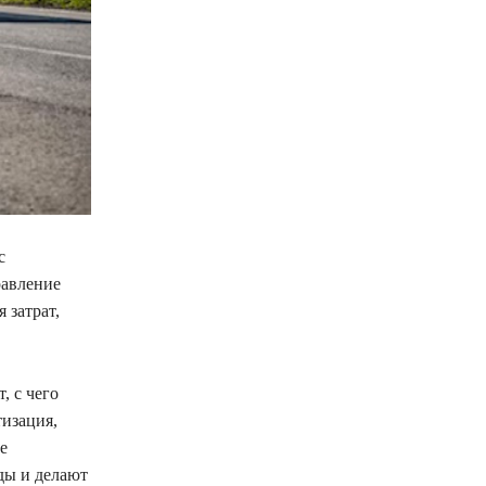
с
равление
 затрат,
, с чего
тизация,
е
ды и делают