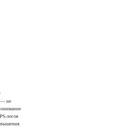
т
 — не
 понимание
PS‑логов
ревышения