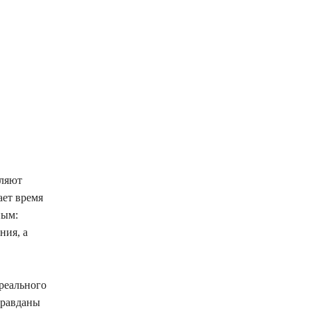
оляют
ает время
ным:
ния, а
реального
правданы