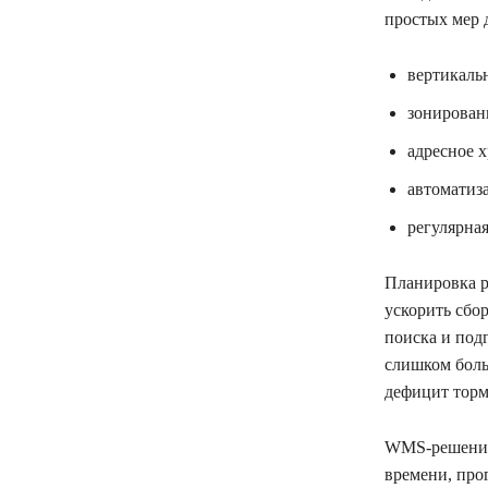
простых мер 
вертикаль
зонировани
адресное х
автоматиз
регулярна
Планировка р
ускорить сбо
поиска и под
слишком боль
дефицит торм
WMS‑решения 
времени, про