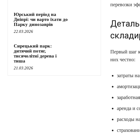
перевозки эф
Юрський період на
Дніпрі: чи варто їхати до
Деталь
Парку динозаврів
22.03.2026
склади
Сирецький парк:
дитячий потяг,
Первый шаг к
тисячолітні дерева і
них честно:
тиша
21.03.2026
затраты на
амортизац
заработная
аренда и 
расходы на
страховани