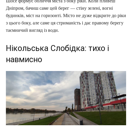
Шосе формує обличчя міста з боку ріки. Коли пливеш
Дніпром, бачиш саме цей берег — стіну зелені, вогні
будинків, міст на горизонті. Місто не дуже відкрите до ріки
з цього боку, але саме ця стриманість і дає правому берегу
таємничий вигляд із води.
Нікольська Слобідка: тихо і
навмисно