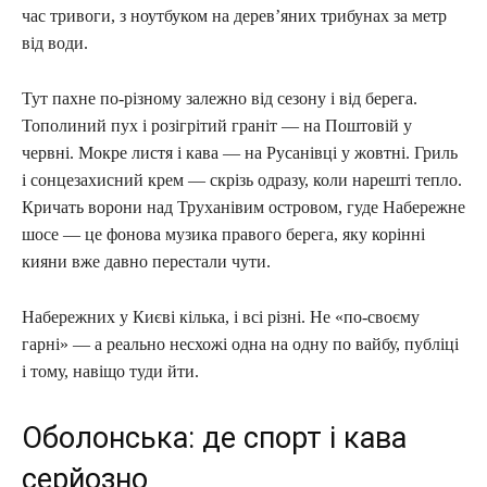
час тривоги, з ноутбуком на дерев’яних трибунах за метр
від води.
Тут пахне по-різному залежно від сезону і від берега.
Тополиний пух і розігрітий граніт — на Поштовій у
червні. Мокре листя і кава — на Русанівці у жовтні. Гриль
і сонцезахисний крем — скрізь одразу, коли нарешті тепло.
Кричать ворони над Труханівим островом, гуде Набережне
шосе — це фонова музика правого берега, яку корінні
кияни вже давно перестали чути.
Набережних у Києві кілька, і всі різні. Не «по-своєму
гарні» — а реально несхожі одна на одну по вайбу, публіці
і тому, навіщо туди йти.
Оболонська: де спорт і кава
серйозно