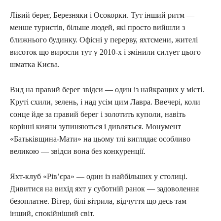
Лівий берег, Березняки і Осокорки. Тут інший ритм —
менше туристів, більше людей, які просто вийшли з
ближнього будинку. Офісні у перерву, яхтсмени, жителі
висоток що виросли тут у 2010-х і змінили силует цього
шматка Києва.
Вид на правий берег звідси — один із найкращих у місті.
Круті схили, зелень, і над усім цим Лавра. Ввечері, коли
сонце йде за правий берег і золотить куполи, навіть
корінні кияни зупиняються і дивляться. Монумент
«Батьківщина-Мати» на цьому тлі виглядає особливо
великою — звідси вона без конкуренції.
Яхт-клуб «Рів’єра» — один із найбільших у столиці.
Дивитися на вихід яхт у суботній ранок — задоволення
безоплатне. Вітер, білі вітрила, відчуття що десь там
інший, спокійніший світ.