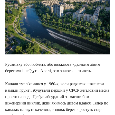
Русанівку або люблять, або вважають «далеким лівим
берегом» і не їдуть. Але ті, хто знають — знають.
Канали тут з’явилися у 1960-х, коли радянські інженери
намили грунт і збудували перший у СРСР житловий масив
просто на воді. Це був абсурдний за масштабом
інженерний виклик, який якимось дивом вдався. Тепер по
каналах пливуть каченята, вздовж берегів ростуть старі