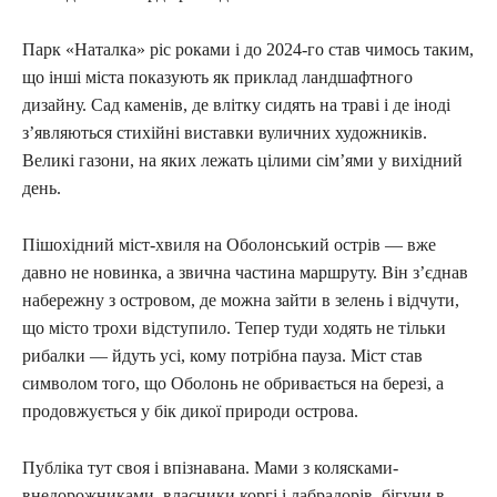
Парк «Наталка» ріс роками і до 2024-го став чимось таким,
що інші міста показують як приклад ландшафтного
дизайну. Сад каменів, де влітку сидять на траві і де іноді
з’являються стихійні виставки вуличних художників.
Великі газони, на яких лежать цілими сім’ями у вихідний
день.
Пішохідний міст-хвиля на Оболонський острів — вже
давно не новинка, а звична частина маршруту. Він з’єднав
набережну з островом, де можна зайти в зелень і відчути,
що місто трохи відступило. Тепер туди ходять не тільки
рибалки — йдуть усі, кому потрібна пауза. Міст став
символом того, що Оболонь не обривається на березі, а
продовжується у бік дикої природи острова.
Публіка тут своя і впізнавана. Мами з колясками-
внедорожниками, власники коргі і лабрадорів, бігуни в