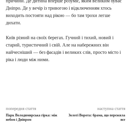
причини. Де дитина вперше розуміє, яким великим буває
Дніпро. Де у вечір із тривогою і відключенням хтось
виходить постояти над рікою — бо там трохи легше
дихати.
Київ різний на своїх берегах. Гучний і тихий, новий і
старий, туристичний і свій. Але на набережних він
найчесніший — без фасадів і великих слів, просто місто і
ріка і люди між ними.
попередня стаття
наступна стаття
Парк Володимирська гірка: між
Золоті Ворота: брама, що пережила
небом і Дніпром
все