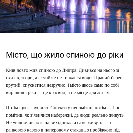
Місто, що жило спиною до ріки
Київ довго жив спиною до Дніпра. Дивився на нього зі
схилів, згори, але майже не торкався води. Правий берег
крутий, спускатися незручно, і місто якось само по собі
вирішило: ріка — це краєвид, а не місце для життя.
Потім щось зрушило. Спочатку непомітно, потім — і не
помітив, як з’явилися набережні, де люди реально живуть.
Не «відпочивають на вихідних», а саме живуть — з
ранковою кавою в паперовому стакані, з пробіжкою під