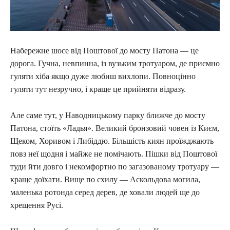
Набережне шосе від Поштової до мосту Патона — це
дорога. Гучна, невпинна, із вузьким тротуаром, де приємно
гуляти хіба якщо дуже любиш вихлопи. Повноцінно
гуляти тут незручно, і краще це прийняти відразу.
Але саме тут, у Наводницькому парку ближче до мосту
Патона, стоїть «Ладья». Великий бронзовий човен із Києм,
Щеком, Хоривом і Либіддю. Більшість киян проїжджають
повз неї щодня і майже не помічають. Пішки від Поштової
туди йти довго і некомфортно по загазованому тротуару —
краще доїхати. Вище по схилу — Аскольдова могила,
маленька ротонда серед дерев, де ховали людей ще до
хрещення Русі.