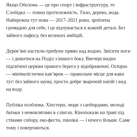
Якщо Оболонь — це про спорт і інфраструктуру, то
Слобідка — повна протилежність. Тихо, дерево, вода.
Набережна тут нова — 2017–2021 роки, зроблена
громадою для себе, і це відчувається в кожній деталі. Без
зайвого пафосу, без великих амбіцій.
Дерев’яні настили-трибуни прямо над водою. Звісити ноги
— і дивитися на Поділ з іншого боку. Ввечері видно
підсвічені церкви правого берега у відображенні. Octopus
— мінімалістична кав’ярня — правильне місце для кави
тут: без зайвого шуму, просто добре зварений напій і вид
на воду.
Публіка особлива. Хіпстери, люди з сапбордами, молоді
батьки з немовлятами в слінгах. Кінопокази на траві під
стінами собору, еко-фести, пікніки — і нічого більше. Саме
тому і повертаються.