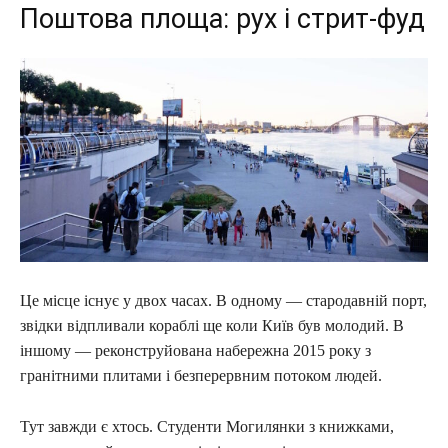
Поштова площа: рух і стрит-фуд
Це місце існує у двох часах. В одному — стародавній порт,
звідки відпливали кораблі ще коли Київ був молодий. В
іншому — реконструйована набережна 2015 року з
гранітними плитами і безперервним потоком людей.
Тут завжди є хтось. Студенти Могилянки з книжками,