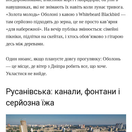
навушниках, які не знімають їх навіть коли лунає тривога.
«Золота молодь» Оболоні з кавою з Whitebeard Blackbird —
там серйозно підходять до зерна, це не просто кав’ярня
«для набережної». На вечір публіка змінюється: сімейні
пікніки, підлітки на скейтах, і хтось обов’язково з гітарою
десь між деревами.
Один нюанс, якщо плануєте довгу прогулянку: Оболонь
— це місце, де вітер з Дніпра робить все, що хоче.
Укластися не вийде.
Русанівська: канали, фонтани і
серйозна їжа