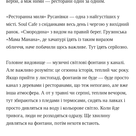
верби, а між ними — ресторани один за одним.
«Ресторанна миля» Русанівки — одна з найгустіших у
місті. Soul Cafe з сніданками весь день і чергою у вихідний
ранок. «Смородина» з видом на правий берег. Грузинська
«Мама Манана», де хачапурі їдять із таким виразом
обличчя, наче побачили щось важливе. Тут їдять серйозно.
Головне видовище — музичні світлові фонтани у каналі.
Але важливо розуміти: це сезонна історія, теплий час року.
Якщо прийти у листопаді, фонтанів не буде — буде просто
канал з деревами і ресторанами, що теж непогано, але вже
інша атмосфера. А от у травні чи серпні, теплим вечором,
тут збираються з пледами і термосами, сидять на лавках і
просто дивляться на воду і кольорове світло. Коли йде
тривога, люди не розходяться одразу. Ще хвилину
дивляться на фонтани, потім нехотя встають.