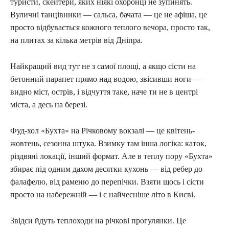
туристи, скейтери, яких ніякі охоронці не зупинять.
Вуличні танцівники — сальса, бачата — це не афіша, це
просто відбувається кожного теплого вечора, просто так,
на плитах за кілька метрів від Дніпра.
Найкращий вид тут не з самої площі, а якщо сісти на
бетонний парапет прямо над водою, звісивши ноги —
видно міст, острів, і відчуття таке, наче ти не в центрі
міста, а десь на березі.
Фуд-хол «Бухта» на Річковому вокзалі — це квітень-
жовтень, сезонна штука. Взимку там інша логіка: каток,
різдвяні локації, інший формат. Але в теплу пору «Бухта»
збирає під одним дахом десятки кухонь — від ребер до
фалафелю, від раменю до перепічки. Взяти щось і сісти
просто на набережній — і є найчесніше літо в Києві.
Звідси йдуть теплоходи на річкові прогулянки. Це