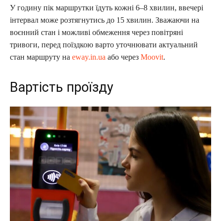
У годину пік маршрутки їдуть кожні 6–8 хвилин, ввечері
інтервал може розтягнутись до 15 хвилин. Зважаючи на
воєнний стан і можливі обмеження через повітряні
тривоги, перед поїздкою варто уточнювати актуальний
стан маршруту на
eway.in.ua
або через
Moovit
.
Вартість проїзду