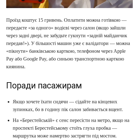
Проїзд коштує 15 гривень. Оплатити можна готівкою —
передаєте «за одного» водієві через салон (якщо зайшли
через задні двері, не забудьте гукнути «задній майданчик
передав!»). У більшості машин уже є валідатори — можна
«пікнути» банківською карткою, телефоном через Apple
Pay або Google Pay, або синьою транспортною карткою
киянина.
Поради пасажирам
Якщо хочете їхати сидячи — сідайте на кінцевих
зупинках, бо в годину пік салон забивається вщент.
На «Берестейській» є сенс пересісти на метро, якщо на
проспекті Берестейському стоїть глуха пробка —
маршрутка може намертво застрягти під мостом.