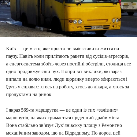
Київ — це місто, яке просто не вміє ставити життя на
паузу. Навіть коли прилітають ракети від сусідів-агресорів,
а енергосистема збоїть через постійні обстріли, столиця все
одно продовжує свій рух. Попри всі виклики, які зараз
випали на долю киян, люди щоранку вперто збираються і
їдуть у справах: хтось на роботу, хтось до лікаря, а хтось за
продуктами на ринок.
І якраз 569-та маршрутка — це один із тих «залізних»
маршрутів, на яких тримається щоденний драйв міста.
Вона стабільно зв’язує Лук’янівську площу з Ремонтно-
механічним заводом, що на Відрадному. По дорозі цей