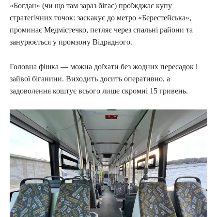
«Богдан» (чи що там зараз бігає) проїжджає купу
стратегічних точок: заскакує до метро «Берестейська»,
проминає Медмістечко, петляє через спальні райони та
занурюється у промзону Відрадного.
Головна фішка — можна доїхати без жодних пересадок і
зайвої біганини. Виходить досить оперативно, а
задоволення коштує всього лише скромні 15 гривень.