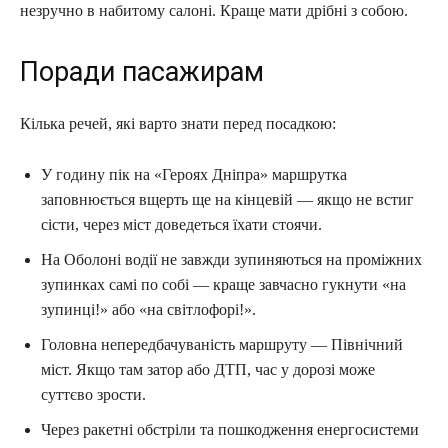
незручно в набитому салоні. Краще мати дрібні з собою.
Поради пасажирам
Кілька речей, які варто знати перед посадкою:
У годину пік на «Героях Дніпра» маршрутка
заповнюється вщерть ще на кінцевій — якщо не встиг
сісти, через міст доведеться їхати стоячи.
На Оболоні водії не завжди зупиняються на проміжних
зупинках самі по собі — краще завчасно гукнути «на
зупинці!» або «на світлофорі!».
Головна непередбачуваність маршруту — Північний
міст. Якщо там затор або ДТП, час у дорозі може
суттєво зрости.
Через ракетні обстріли та пошкодження енергосистеми