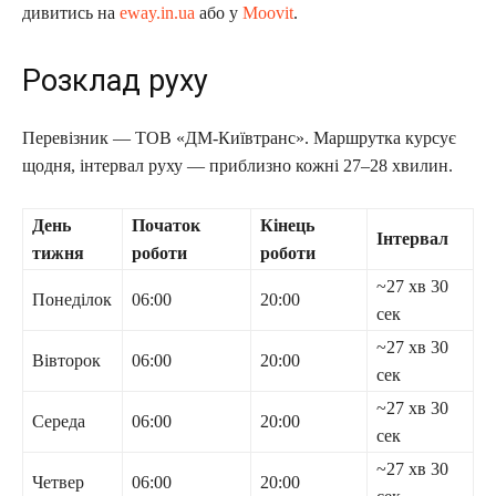
дивитись на
eway.in.ua
або у
Moovit
.
Розклад руху
Перевізник — ТОВ «ДМ-Київтранс». Маршрутка курсує
щодня, інтервал руху — приблизно кожні 27–28 хвилин.
День
Початок
Кінець
Інтервал
тижня
роботи
роботи
~27 хв 30
Понеділок
06:00
20:00
сек
~27 хв 30
Вівторок
06:00
20:00
сек
~27 хв 30
Середа
06:00
20:00
сек
~27 хв 30
Четвер
06:00
20:00