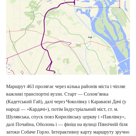
Маршрут 463 пролягає через кілька районів міста і чіпляє
важливі транспортні вузли. Старт — Солом’янка
(Кадетський Гай), далі через Чоколівку і Караваєві Дачі (у
народі — «Кардачі»), потім Індустріальний міст, ст. м.
Шулявська, спуск повз Кирилівську церкву і «Павлівку»,
далі Почайна, Оболонь і — фініш на вулиці Північній біля
затоки Собаче Горло. Інтерактивну карту маршруту зручно