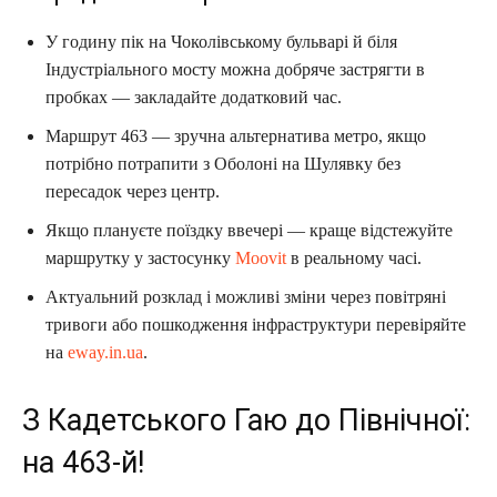
У годину пік на Чоколівському бульварі й біля
Індустріального мосту можна добряче застрягти в
пробках — закладайте додатковий час.
Маршрут 463 — зручна альтернатива метро, якщо
потрібно потрапити з Оболоні на Шулявку без
пересадок через центр.
Якщо плануєте поїздку ввечері — краще відстежуйте
маршрутку у застосунку
Moovit
в реальному часі.
Актуальний розклад і можливі зміни через повітряні
тривоги або пошкодження інфраструктури перевіряйте
на
eway.in.ua
.
З Кадетського Гаю до Північної:
на 463-й!