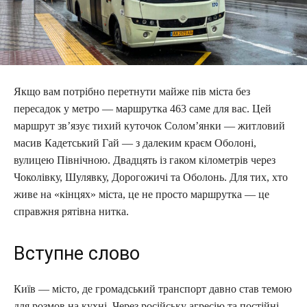
Якщо вам потрібно перетнути майже пів міста без
пересадок у метро — маршрутка 463 саме для вас. Цей
маршрут зв’язує тихий куточок Солом’янки — житловий
масив Кадетський Гай — з далеким краєм Оболоні,
вулицею Північною. Двадцять із гаком кілометрів через
Чоколівку, Шулявку, Дорогожичі та Оболонь. Для тих, хто
живе на «кінцях» міста, це не просто маршрутка — це
справжня рятівна нитка.
Вступне слово
Київ — місто, де громадський транспорт давно став темою
для розмов на кухні. Через російську агресію та постійні