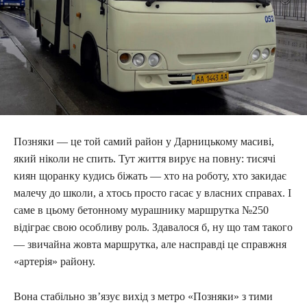
Позняки — це той самий район у Дарницькому масиві,
який ніколи не спить. Тут життя вирує на повну: тисячі
киян щоранку кудись біжать — хто на роботу, хто закидає
малечу до школи, а хтось просто гасає у власних справах. І
саме в цьому бетонному мурашнику маршрутка №250
відіграє свою особливу роль. Здавалося б, ну що там такого
— звичайна жовта маршрутка, але насправді це справжня
«артерія» району.
Вона стабільно зв’язує вихід з метро «Позняки» з тими