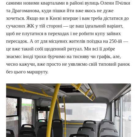
самими новими кварталами в районі вулиць Олени Пчілки
та Драгоманова, куди пішки йти вже якось не дуже
хочеться. Якщо ви в Києві вперше і вам треба дістатися до
сучасних ЖК у тій стороні — це ваш ідеальний варіант,
щоб не плутатися в переходах і не робити купу зайвих
пересадок. А от для місцевих жителів поїздка на 250-ій —
це вже такий собі щоденний ритуал. Ми всі її добре
знаємо: іноді трохи бурчимо на тисняву чи графік, але,
чесно кажучи, вже просто не уявляємо свій типовий ранок
без цього маршруту.