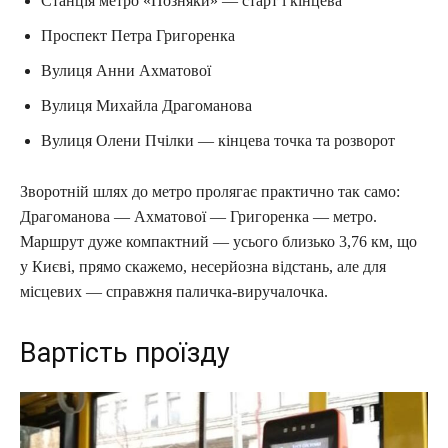
Станція метро «Позняки» — старт і кінцева
Проспект Петра Григоренка
Вулиця Анни Ахматової
Вулиця Михайла Драгоманова
Вулиця Олени Пчілки — кінцева точка та розворот
Зворотній шлях до метро пролягає практично так само:
Драгоманова — Ахматової — Григоренка — метро.
Маршрут дуже компактний — усього близько 3,76 км, що
у Києві, прямо скажемо, несерйозна відстань, але для
місцевих — справжня паличка-виручалочка.
Вартість проїзду