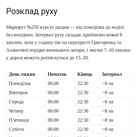
Розклад руху
Маршрут №250 курсує щодня — від понеділка до неділі
без вихідних. Інтервал руху складає приблизно кожні 8
хвилин, хоча у годину пік на перехресті Григоренка та
Ахматової нерідко виникають затори, і звичні 7–10 хвилин
у дорозі можуть розтягнутися до 15–20.
День тижня
Початок
Кінець
Інтервал
Понеділок
06:00
22:30
~8 хв
Вівторок
06:00
22:30
~8 хв
Середа
06:00
22:30
~8 хв
Четвер
06:00
22:30
~8 хв
П’ятниця
06:00
22:30
~8 хв
Субота
06:00
22:30
~8 хв