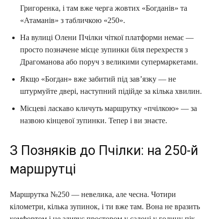
Григоренка, і там вже черга жовтих «Богданів» та
«Атаманів» з табличкою «250».
На вулиці Олени Пчілки чіткої платформи немає —
просто позначене місце зупинки біля перехрестя з
Драгоманова або поруч з великими супермаркетами.
Якщо «Богдан» вже забитий під зав’язку — не
штурмуйте двері, наступний підійде за кілька хвилин.
Місцеві ласкаво кличуть маршрутку «пчілкою» — за
назвою кінцевої зупинки. Тепер і ви знаєте.
З Позняків до Пчілки: на 250-й
маршрутці
Маршрутка №250 — невелика, але чесна. Чотири
кілометри, кілька зупинок, і ти вже там. Вона не вразить
комфортом і не здивує простором у салоні у годину пік,