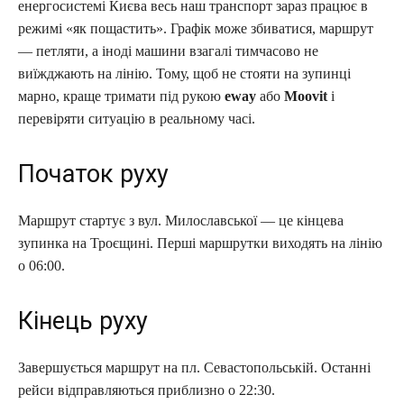
енергосистемі Києва весь наш транспорт зараз працює в
режимі «як пощастить». Графік може збиватися, маршрут
— петляти, а іноді машини взагалі тимчасово не
виїжджають на лінію. Тому, щоб не стояти на зупинці
марно, краще тримати під рукою
eway
або
Moovit
і
перевіряти ситуацію в реальному часі.
Початок руху
Маршрут стартує з вул. Милославської — це кінцева
зупинка на Троєщині. Перші маршрутки виходять на лінію
о 06:00.
Кінець руху
Завершується маршрут на пл. Севастопольській. Останні
рейси відправляються приблизно о 22:30.