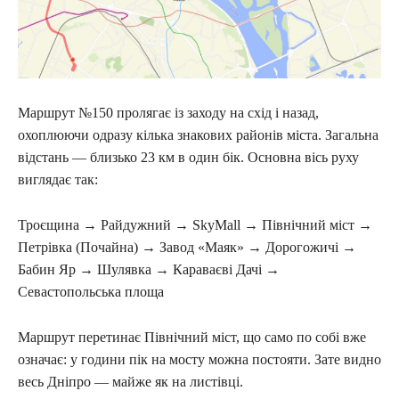
Маршрут №150 пролягає із заходу на схід і назад,
охоплюючи одразу кілька знакових районів міста. Загальна
відстань — близько 23 км в один бік. Основна вісь руху
виглядає так:
Троєщина → Райдужний → SkyMall → Північний міст →
Петрівка (Почайна) → Завод «Маяк» → Дорогожичі →
Бабин Яр → Шулявка → Караваєві Дачі →
Севастопольська площа
Маршрут перетинає Північний міст, що само по собі вже
означає: у години пік на мосту можна постояти. Зате видно
весь Дніпро — майже як на листівці.