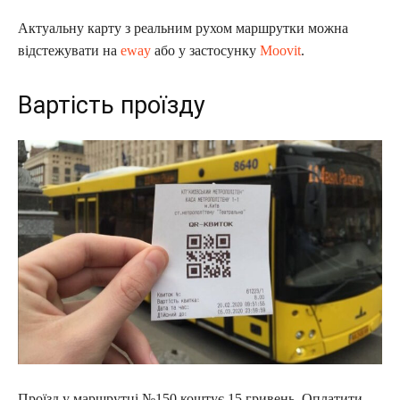
Актуальну карту з реальним рухом маршрутки можна
відстежувати на
eway
або у застосунку
Moovit
.
Вартість проїзду
Проїзд у маршрутці №150 коштує 15 гривень. Оплатити