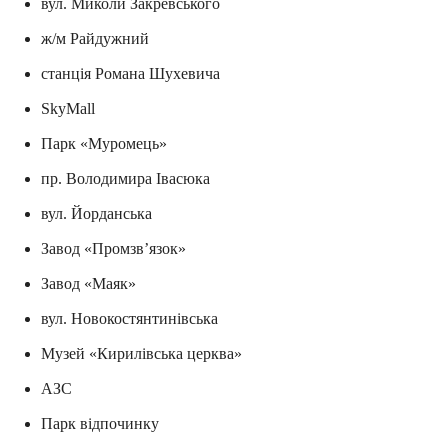
вул. Миколи Закревського
ж/м Райдужний
станція Романа Шухевича
SkyMall
Парк «Муромець»
пр. Володимира Івасюка
вул. Йорданська
Завод «Промзв’язок»
Завод «Маяк»
вул. Новокостянтинівська
Музей «Кирилівська церква»
АЗС
Парк відпочинку