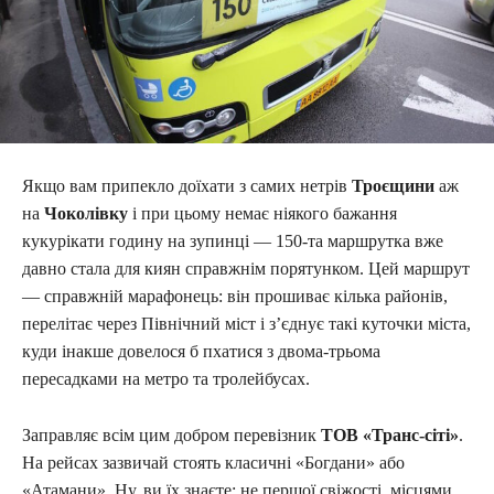
Якщо вам припекло доїхати з самих нетрів
Троєщини
аж
на
Чоколівку
і при цьому немає ніякого бажання
кукурікати годину на зупинці — 150-та маршрутка вже
давно стала для киян справжнім порятунком. Цей маршрут
— справжній марафонець: він прошиває кілька районів,
перелітає через Північний міст і з’єднує такі куточки міста,
куди інакше довелося б пхатися з двома-трьома
пересадками на метро та тролейбусах.
Заправляє всім цим добром перевізник
ТОВ «Транс-сіті»
.
На рейсах зазвичай стоять класичні «Богдани» або
«Атамани». Ну, ви їх знаєте: не першої свіжості, місцями