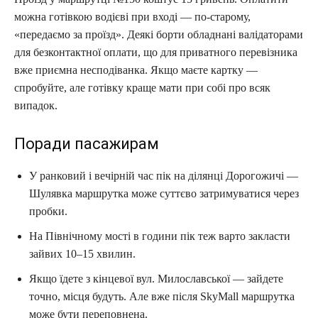
можна готівкою водієві при вході — по-старому,
«передаємо за проїзд». Деякі борти обладнані валідаторами
для безконтактної оплати, що для приватного перевізника
вже приємна несподіванка. Якщо маєте картку —
спробуйте, але готівку краще мати при собі про всяк
випадок.
Поради пасажирам
У ранковий і вечірній час пік на ділянці Дорогожичі —
Шулявка маршрутка може суттєво затримуватися через
пробки.
На Північному мості в години пік теж варто закласти
зайвих 10–15 хвилин.
Якщо їдете з кінцевої вул. Милославської — зайдете
точно, місця будуть. Але вже після SkyMall маршрутка
може бути переповнена.