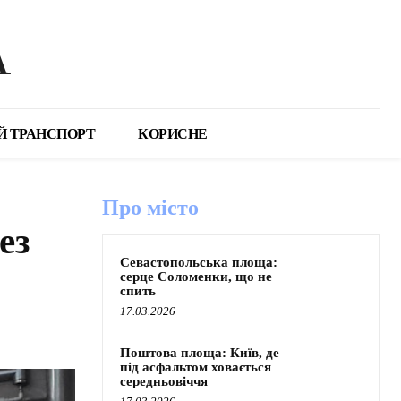
А
Й ТРАНСПОРТ
КОРИСНЕ
Про місто
ез
Севастопольська площа:
серце Соломенки, що не
спить
17.03.2026
Поштова площа: Київ, де
під асфальтом ховається
середньовіччя