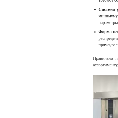
требуют с
Система 
минимуму
параметры
Форма пе
распреде
прямоугол
Правильно п
ассортименту