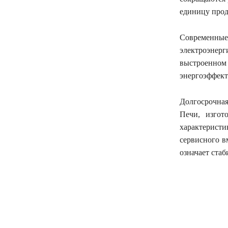
единицу прод
Современны
электроэнерг
выстроенн
энергоэффект
Долгосрочная
Печи, изгот
характерист
сервисного в
означает ста
поділіть