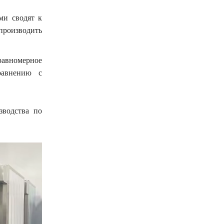
и сводят к
роизводить
равномерное
равнению с
зводства по