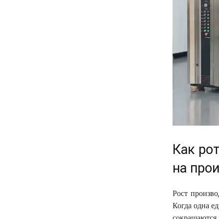
Как ро
на про
Рост произво
Когда одна е
сокращаются 