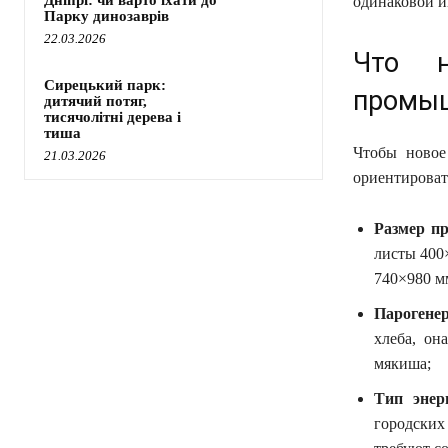
одинаковой и
Парку динозаврів
22.03.2026
Что н
Сирецький парк:
промыш
дитячий потяг,
тисячолітні дерева і
тиша
Чтобы новое 
21.03.2026
ориентироват
Размер пр
листы 400
740×980 мм
Парогенер
хлеба, он
мякиша;
Тип энерг
городских