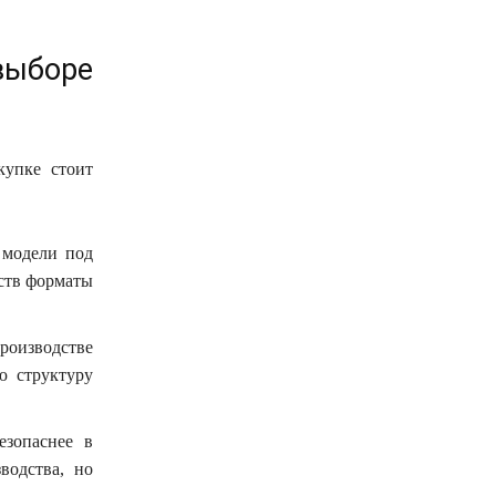
ыборе
купке стоит
 модели под
ств форматы
роизводстве
ю структуру
зопаснее в
водства, но