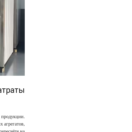
атраты
 продукции.
х агрегатов,
пересчёте на