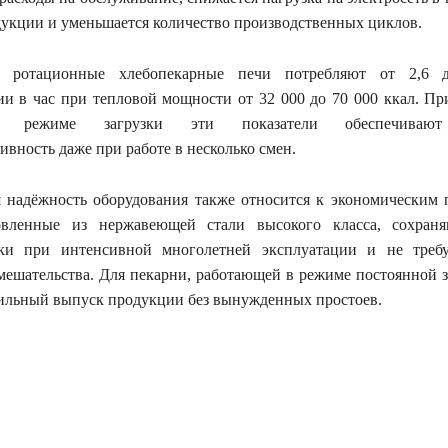
укции и уменьшается количество производственных циклов.
е ротационные хлебопекарные печи потребляют от 2,6 
ии в час при тепловой мощности от 32 000 до 70 000 ккал. Пр
ом режиме загрузки эти показатели обеспечиваю
ивность даже при работе в несколько смен.
 надёжность оборудования также относится к экономическим п
овленные из нержавеющей стали высокого класса, сохран
ики при интенсивной многолетней эксплуатации и не треб
мешательства. Для пекарни, работающей в режиме постоянной з
бильный выпуск продукции без вынужденных простоев.
ся