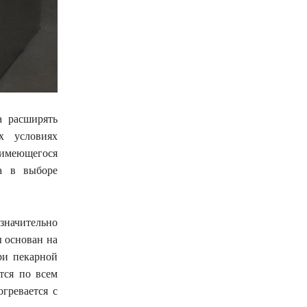
а расширять
х условиях
имеющегося
 а в выборе
значительно
 основан на
ри пекарной
тся по всем
гревается с