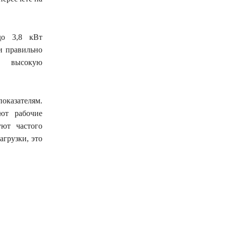
до 3,8 кВт
и правильно
т высокую
оказателям.
яют рабочие
уют частого
агрузки, это