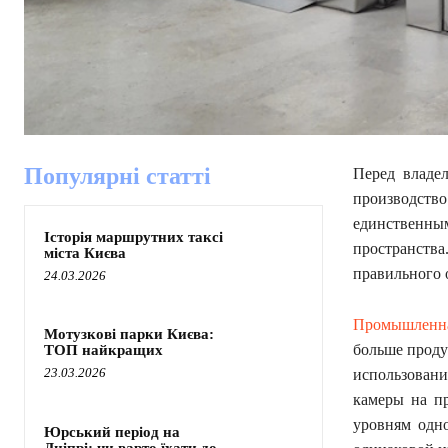
Популярні статті
Перед владел
производст
единственн
Історія маршрутних таксі
пространств
міста Києва
правильного 
24.03.2026
Промышленна
Мотузкові парки Києва:
больше проду
ТОП найкращих
23.03.2026
использовани
камеры на пр
уровням одно
Юрський період на
Дніпрі: чи варто їхати до