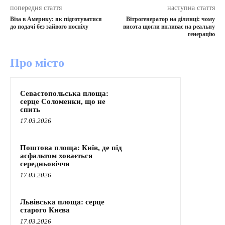
попередня стаття
наступна стаття
Віза в Америку: як підготуватися
Вітрогенератор на ділянці: чому
до подачі без зайвого поспіху
висота щогли впливає на реальну
генерацію
Про місто
Севастопольська площа:
серце Соломенки, що не
спить
17.03.2026
Поштова площа: Київ, де під
асфальтом ховається
середньовіччя
17.03.2026
Львівська площа: серце
старого Києва
17.03.2026