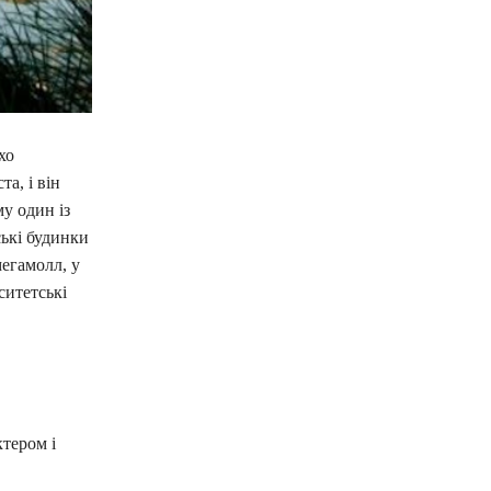
хо
та, і він
у один із
ські будинки
мегамолл, у
ситетські
ктером і