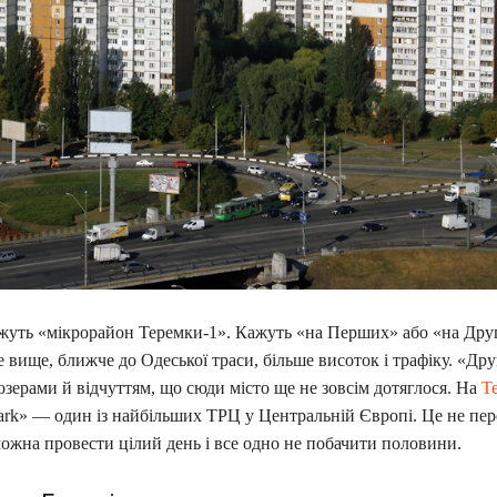
ажуть «мікрорайон Теремки-1». Кажуть «на Перших» або «на Дру
вище, ближче до Одеської траси, більше висоток і трафіку. «Др
 озерами й відчуттям, що сюди місто ще не зовсім дотяглося. На
Т
Park» — один із найбільших ТРЦ у Центральній Європі. Це не пер
ожна провести цілий день і все одно не побачити половини.