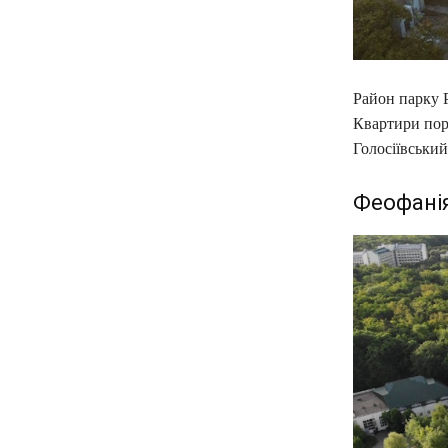
Район парку Р
Квартири пор
Голосіївський
Феофані