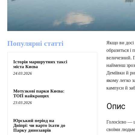
Популярні статті
Якщо ви досі 
образиться і п
величезний. Г
Історія маршрутних таксі
найменш зрозу
міста Києва
Деміївки й ри
24.03.2026
якому легко з
кампуси й за
Мотузкові парки Києва:
ТОП найкращих
23.03.2026
Опис
Юрський період на
Голосієво — ц
Дніпрі: чи варто їхати до
своїми людьми
Парку динозаврів