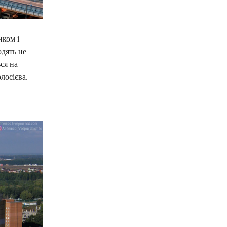
нком і
дять не
ся на
лосієва.