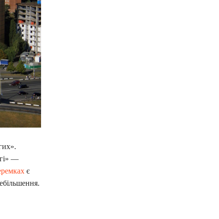
гих».
угі» —
еремках
є
ебільшення.