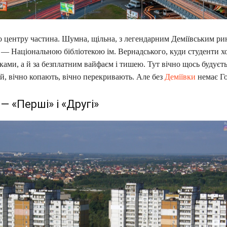
 центру частина. Шумна, щільна, з легендарним Деміївським ри
— Національною бібліотекою ім. Вернадського, куди студенти хо
ами, а й за безплатним вайфаєм і тишею. Тут вічно щось будуєть
й, вічно копають, вічно перекривають. Але без
Деміївки
немає Го
— «Перші» і «Другі»