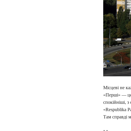
Місцеві не к
«Перші» — це 
спокійніші, з
«Respublika 
Там справді м