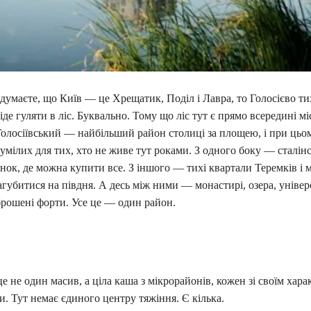
думаєте, що Київ — це Хрещатик, Поділ і Лавра, то Голосієво ти
іде гуляти в ліс. Буквально. Тому що ліс тут є прямо всередині міс
олосіївський — найбільший район столиці за площею, і при цьом
мілих для тих, хто не живе тут роками. З одного боку — сталін
нок, де можна купити все. З іншого — тихі квартали Теремків і 
агубитися на півдня. А десь між ними — монастирі, озера, універ
брошені форти. Усе це — один район.
е не один масив, а ціла каша з мікрорайонів, кожен зі своїм хара
. Тут немає єдиного центру тяжіння. Є кілька.