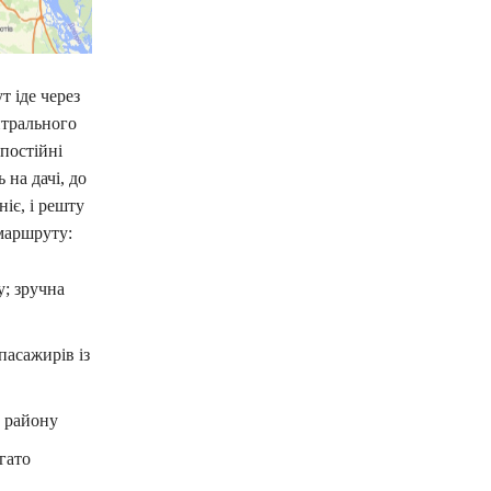
 іде через
нтрального
 постійні
 на дачі, до
іє, і решту
маршруту:
у; зручна
пасажирів із
 району
гато