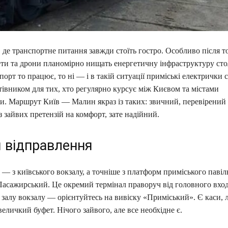
 де транспортне питання завжди стоїть гостро. Особливо після то
ети та дрони планомірно нищать енергетичну інфраструктуру сто
орт то працює, то ні — і в такій ситуації приміські електрички 
івником для тих, хто регулярно курсує між Києвом та містами
 Маршрут Київ — Малин якраз із таких: звичний, перевірений
з зайвих претензій на комфорт, зате надійний.
я відправлення
— з київського вокзалу, а точніше з платформ приміського паві
-Пасажирський. Це окремий термінал праворуч від головного вхо
залу вокзалу — орієнтуйтесь на вивіску «Приміський». Є каси, 
величкий буфет. Нічого зайвого, але все необхідне є.