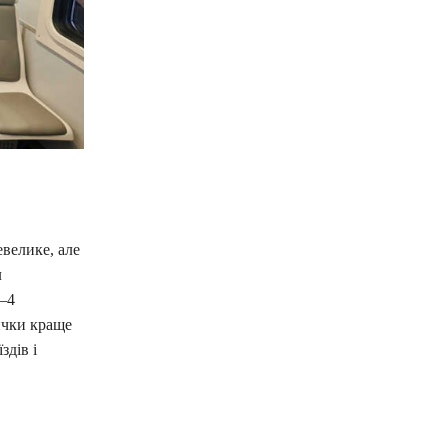
велике, але
л
–4
ички краще
здів і