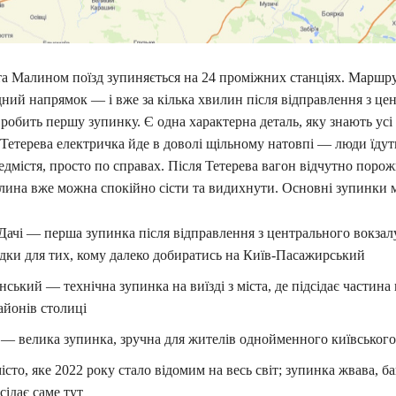
а Малином поїзд зупиняється на 24 проміжних станціях. Маршрут
дний напрямок — і вже за кілька хвилин після відправлення з це
 робить першу зупинку. Є одна характерна деталь, яку знають усі
Тетерева електричка йде в доволі щільному натовпі — люди їдуть
едмістя, просто по справах. Після Тетерева вагон відчутно порожн
лина вже можна спокійно сісти та видихнути. Основні зупинки 
Дачі — перша зупинка після відправлення з центрального вокзал
дки для тих, кому далеко добиратись на Київ-Пасажирський
ський — технічна зупинка на виїзді з міста, де підсідає частина 
айонів столиці
— велика зупинка, зручна для жителів однойменного київського
істо, яке 2022 року стало відомим на весь світ; зупинка жвава, ба
сідає саме тут