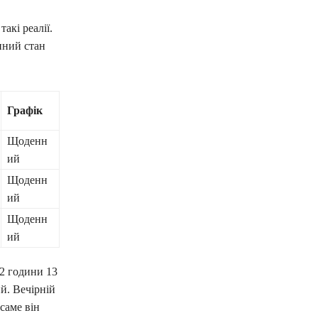
акі реалії.
ний стан
Графік
Щоденн
ий
Щоденн
ий
Щоденн
ий
2 години 13
й. Вечірній
саме він