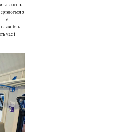
 завчасно.
ертаються з
 — є
 наявність
ть час і