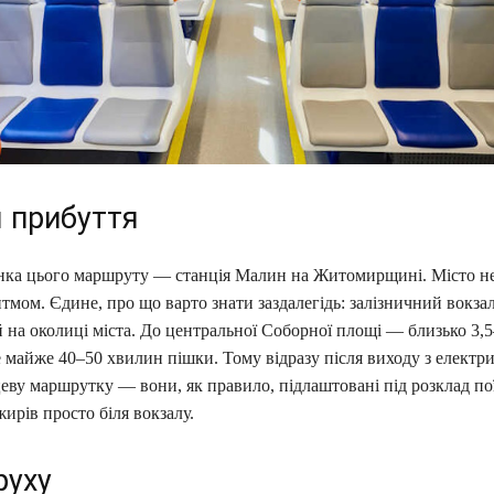
я прибуття
нка цього маршруту — станція Малин на Житомирщині. Місто не
тмом. Єдине, про що варто знати заздалегідь: залізничний вокза
 на околиці міста. До центральної Соборної площі — близько 3,5
е майже 40–50 хвилин пішки. Тому відразу після виходу з електр
цеву маршрутку — вони, як правило, підлаштовані під розклад пої
ирів просто біля вокзалу.
руху