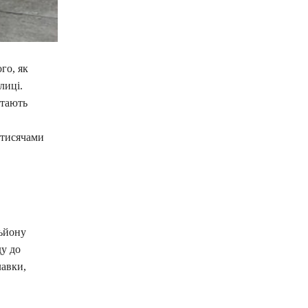
го, як
лиці.
стають
 тисячами
льйону
ду до
лавки,