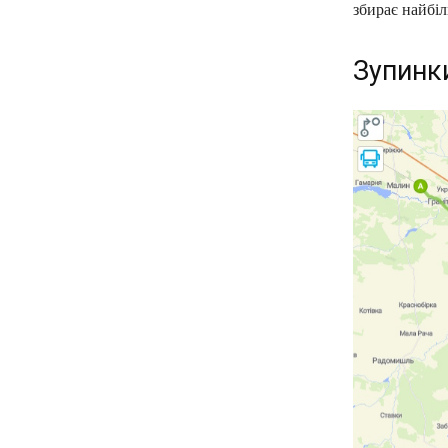
збирає найбіл
Зупинк