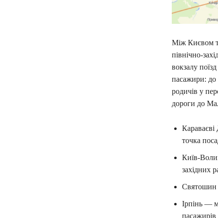
Між Києвом т
північно-захі
вокзалу поїзд
пасажири: до 
родичів у пер
дороги до Ма
Караваєві 
точка поса
Київ-Волин
західних р
Святошин 
Ірпінь — м
пасажирів 