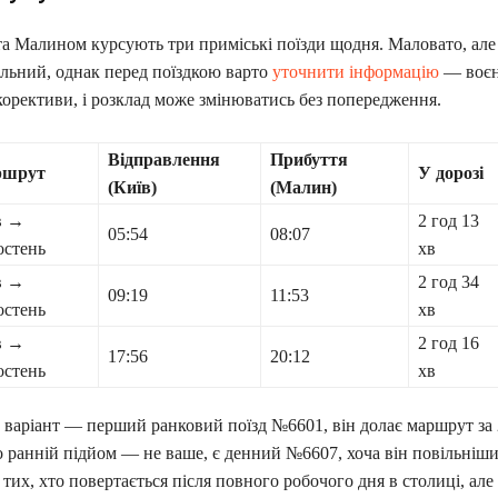
 Малином курсують три приміські поїзди щодня. Маловато, але т
альний, однак перед поїздкою варто
уточнити інформацію
— воєн
корективи, і розклад може змінюватись без попередження.
Відправлення
Прибуття
ршрут
У дорозі
(Київ)
(Малин)
в →
2 год 13
05:54
08:07
остень
хв
в →
2 год 34
09:19
11:53
остень
хв
в →
2 год 16
17:56
20:12
остень
хв
аріант — перший ранковий поїзд №6601, він долає маршрут за 
 ранній підйом — не ваше, є денний №6607, хоча він повільніши
их, хто повертається після повного робочого дня в столиці, але 