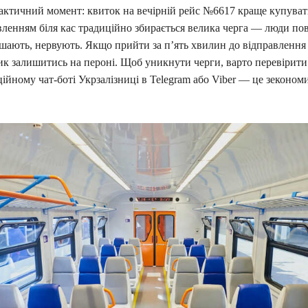
ктичний момент: квиток на вечірній рейс №6617 краще купувати
вленням біля кас традиційно збирається велика черга — люди пов
ішають, нервують. Якщо прийти за п’ять хвилин до відправлення
ик залишитись на пероні. Щоб уникнути черги, варто перевірити
ційному чат-боті Укрзалізниці в Telegram або Viber — це зекономи