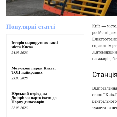
Популярні статті
Київ — місто,
російські рак
Електротрансп
Історія маршрутних таксі
справжнім рят
міста Києва
Житомирщини.
24.03.2026
пасажирів, бе
Мотузкові парки Києва:
ТОП найкращих
Станці
23.03.2026
Відправлення 
Юрський період на
станції Київ
Дніпрі: чи варто їхати до
центрального 
Парку динозаврів
туалети та не
22.03.2026