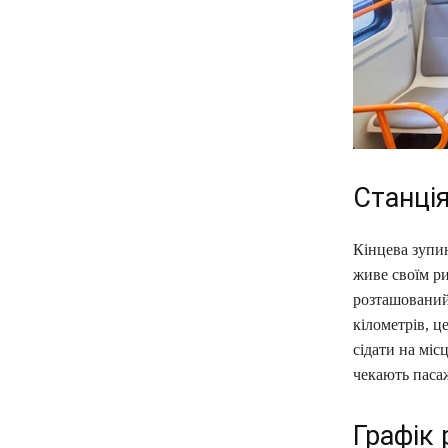
Станці
Кінцева зупи
живе своїм ри
розташований
кілометрів, ц
сідати на міс
чекають пасаж
Графік 