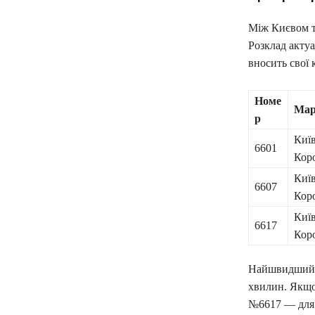
Між Києвом та
Розклад акту
вносить свої 
Номе
Ма
р
Киї
6601
Кор
Киї
6607
Кор
Киї
6617
Кор
Найшвидший в
хвилин. Якщо
№6617 — для т