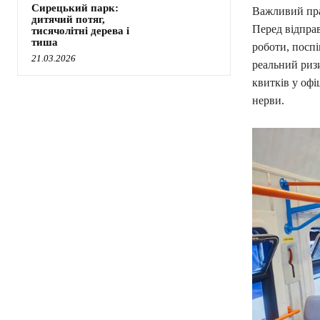
Сирецький парк:
Важливий пра
дитячий потяг,
Перед відпра
тисячолітні дерева і
тиша
роботи, посп
21.03.2026
реальний риз
квитків у офі
нерви.