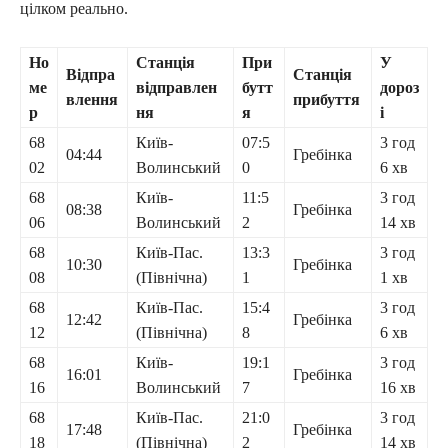
цілком реально.
Но
Станція
При
У
Відпра
Станція
ме
відправлен
бутт
дороз
влення
прибуття
р
ня
я
і
68
Київ-
07:5
3 год
04:44
Гребінка
02
Волинський
0
6 хв
68
Київ-
11:5
3 год
08:38
Гребінка
06
Волинський
2
14 хв
68
Київ-Пас.
13:3
3 год
10:30
Гребінка
08
(Північна)
1
1 хв
68
Київ-Пас.
15:4
3 год
12:42
Гребінка
12
(Північна)
8
6 хв
68
Київ-
19:1
3 год
16:01
Гребінка
16
Волинський
7
16 хв
68
Київ-Пас.
21:0
3 год
17:48
Гребінка
18
(Північна)
2
14 хв