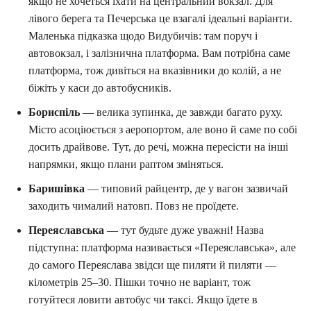
якщо не хочеться їхати на центральний вокзал. Для
лівого берега та Печерська це взагалі ідеальні варіанти.
Маленька підказка щодо Видубичів: там поруч і
автовокзал, і залізнична платформа. Вам потрібна саме
платформа, тож дивіться на вказівники до колій, а не
біжіть у каси до автобусників.
Бориспіль
— велика зупинка, де завжди багато руху.
Місто асоціюється з аеропортом, але воно й саме по собі
досить драйвове. Тут, до речі, можна пересісти на інші
напрямки, якщо плани раптом зміняться.
Баришівка
— типовий райцентр, де у вагон зазвичай
заходить чималий натовп. Повз не проїдете.
Переяславська
— тут будьте дуже уважні! Назва
підступна: платформа називається «Переяславська», але
до самого Переяслава звідси ще пиляти й пиляти —
кілометрів 25–30. Пішки точно не варіант, тож
готуйтеся ловити автобус чи таксі. Якщо їдете в