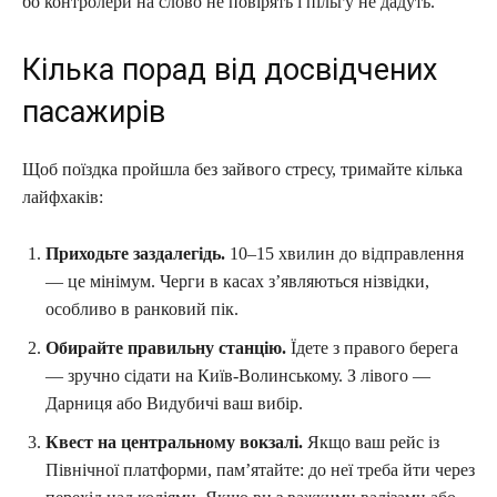
бо контролери на слово не повірять і пільгу не дадуть.
Кілька порад від досвідчених
пасажирів
Щоб поїздка пройшла без зайвого стресу, тримайте кілька
лайфхаків:
Приходьте заздалегідь.
10–15 хвилин до відправлення
— це мінімум. Черги в касах з’являються нізвідки,
особливо в ранковий пік.
Обирайте правильну станцію.
Їдете з правого берега
— зручно сідати на Київ-Волинському. З лівого —
Дарниця або Видубичі ваш вибір.
Квест на центральному вокзалі.
Якщо ваш рейс із
Північної платформи, пам’ятайте: до неї треба йти через