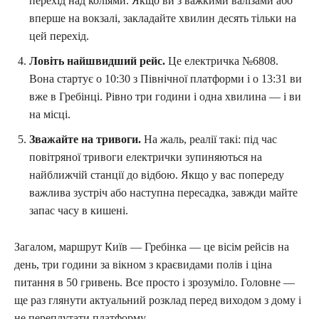
перехід над коліями. Якщо ви з важкими валізами або
вперше на вокзалі, закладайте хвилин десять тільки на
цей перехід.
Ловіть найшвидший рейс.
Це електричка №6808.
Вона стартує о 10:30 з Північної платформи і о 13:31 ви
вже в Гребінці. Рівно три години і одна хвилина — і ви
на місці.
Зважайте на тривоги.
На жаль, реалії такі: під час
повітряної тривоги електрички зупиняються на
найближчій станції до відбою. Якщо у вас попереду
важлива зустріч або наступна пересадка, завжди майте
запас часу в кишені.
Загалом, маршрут Київ — Гребінка — це вісім рейсів на
день, три години за вікном з краєвидами полів і ціна
питання в 50 гривень. Все просто і зрозуміло. Головне —
ще раз глянути актуальний розклад перед виходом з дому і
не переплутати платформу.