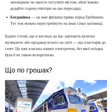
заповідник чи просто погуляти містом, обов’язково
додайте годину-півтори на цю пересадку.
Богданівка
— це вже фінішна пряма перед Гребінкою.
Тут теж можна перестрибнути на інші гілки залізниці.
Будьте готові, що в вагонах до вас завітають вуличні
музиканти або продавці всього на світі — від пластирів до
газет. Це вже класика наших електричок, без якої поїздка
була б не такою колоритною.
Що по грошах?