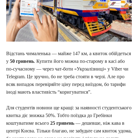
Відстань чималенька — майже 147 км, а квиток обійдеться
у
50 гривень
. Купити його можна по-старому в касі або
по-сучасному — через чат-боти «Укрзалізниці» у Viber чи
Telegram. Це зручно, бо не треба стояти в черзі. Але про
всяк випадок перевіряйте ціну перед виїздом, бо тарифи
іноді мають властивість “коригуватися”.
Для студентів новини ще кращі: за наявності студентського
квитка діє знижка 50%. Тобто поїздка до Гребінки
коштуватиме всього
25 гривень
— дешевше, ніж кава в
центрі Києва. Тільки благаю, не забудьте сам квиток удома,