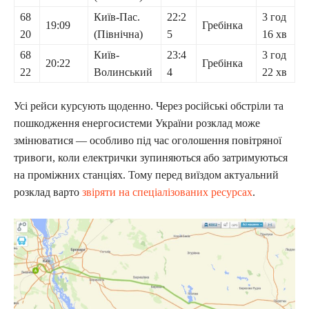
68
Київ-Пас.
22:2
3 год
19:09
Гребінка
20
(Північна)
5
16 хв
68
Київ-
23:4
3 год
20:22
Гребінка
22
Волинський
4
22 хв
Усі рейси курсують щоденно. Через російські обстріли та
пошкодження енергосистеми України розклад може
змінюватися — особливо під час оголошення повітряної
тривоги, коли електрички зупиняються або затримуються
на проміжних станціях. Тому перед виїздом актуальний
розклад варто
звіряти на спеціалізованих ресурсах
.