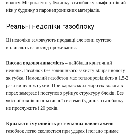
вологу. Мікроклімат у будинку з газоблоку комфортніший
ніж у будинку з паронепроникних матеріалів.
Реальні недоліки газоблоку
Ці недоліки замовчують продавці але вони суттєво
впливають на досвід проживання:
Висока водопоглинаємість
– найбільш критичний
недолік. Газоблок без зовнішнього захисту вбирає вологу
як губка. Намоклий газобетон має теплопровідність в 1,5-2
рази вищу ніж сухий. При харківських морозах волога в
порах замерзає і поступово руйнує структуру блоків. Без
якісної зовнішньої захисної системи будинок з газоблоку
не прослужить і 20 років.
Крихкість і чутливість до точкових навантажень
–
газоблок легко сколюється при ударах і погано тримає