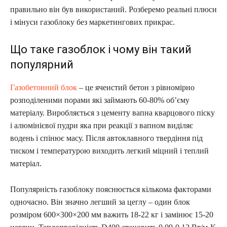
правильно він був використаний. Розберемо реальні плюси
і мінуси газоблоку без маркетингових прикрас.
Що таке газоблок і чому він такий
популярний
Газобетонний блок
– це ячеистий бетон з рівномірно
розподіленими порами які займають 60-80% об’єму
матеріалу. Виробляється з цементу вапна кварцового піску
і алюмінієвої пудри яка при реакції з вапном виділяє
водень і спінює масу. Після автоклавного твердіння під
тиском і температурою виходить легкий міцний і теплий
матеріал.
Популярність газоблоку пояснюється кількома факторами
одночасно. Він значно легший за цеглу – один блок
розміром 600×300×200 мм важить 18-22 кг і замінює 15-20