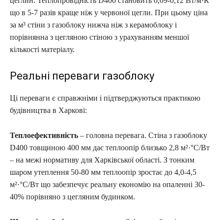
цеглин. Теплопровідність D400 становить 0,09-0,12 Вт/м·К
що в 5-7 разів краще ніж у червоної цегли. При цьому ціна
за м³ стіни з газоблоку нижча ніж з керамоблоку і
порівнянна з цегляною стіною з урахуванням меншої
кількості матеріалу.
Реальні переваги газоблоку
Ці переваги є справжніми і підтверджуються практикою
будівництва в Харкові:
Теплоефективність
– головна перевага. Стіна з газоблоку
D400 товщиною 400 мм дає теплоопір близько 2,8 м²·°C/Вт
– на межі нормативу для Харківської області. З тонким
шаром утеплення 50-80 мм теплоопір зростає до 4,0-4,5
м²·°C/Вт що забезпечує реальну економію на опаленні 30-
40% порівняно з цегляним будинком.