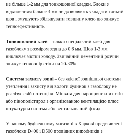
не більше 1-2 мм для тонкошовної кладки. Блоки з
відхиленням більше 3 мм не дозволяють укладати тонкий
шов і змушують збільшувати товщину клею що знижує
теплоефективність.
Тонкошовний клей
– тільки спеціальний клей для
газоблоку з розміром зерна до 0,6 мм. Шов 1-3 мм
виключає містки холоду. Звичайний цементний розчин
знижує теплоопір стіни на 20-30%.
Система захисту зовні
– без якісної зовнішньої системи
утеплення і захисту від вологи будинок з газоблоку не
реалізує свій потенціал. Мінвата для паропроникних стін
або пінополістирол з організованою вентиляцією плюс
штукатурна система або вентильований фасад.
У нашому будівельному магазині в Харкові представлені
газоблоки D400 і D500 провідних виробників з