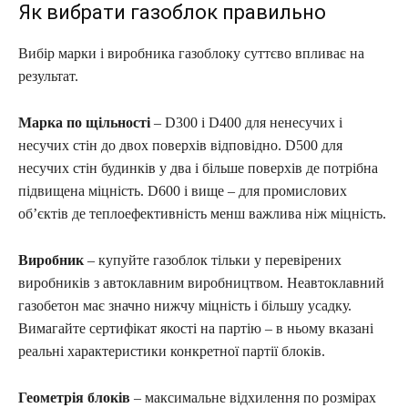
Як вибрати газоблок правильно
Вибір марки і виробника газоблоку суттєво впливає на
результат.
Марка по щільності
– D300 і D400 для ненесучих і
несучих стін до двох поверхів відповідно. D500 для
несучих стін будинків у два і більше поверхів де потрібна
підвищена міцність. D600 і вище – для промислових
об’єктів де теплоефективність менш важлива ніж міцність.
Виробник
– купуйте газоблок тільки у перевірених
виробників з автоклавним виробництвом. Неавтоклавний
газобетон має значно нижчу міцність і більшу усадку.
Вимагайте сертифікат якості на партію – в ньому вказані
реальні характеристики конкретної партії блоків.
Геометрія блоків
– максимальне відхилення по розмірах