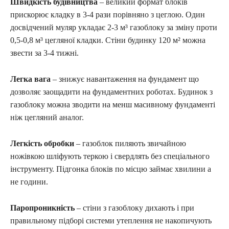
Швидкість будівництва
– великий формат блоків
прискорює кладку в 3-4 рази порівняно з цеглою. Один
досвідчений муляр укладає 2-3 м³ газоблоку за зміну проти
0,5-0,8 м³ цегляної кладки. Стіни будинку 120 м² можна
звести за 3-4 тижні.
Легка вага
– знижує навантаження на фундамент що
дозволяє заощадити на фундаментних роботах. Будинок з
газоблоку можна зводити на менш масивному фундаменті
ніж цегляний аналог.
Легкість обробки
– газоблок пиляють звичайною
ножівкою шліфують теркою і свердлять без спеціального
інструменту. Підгонка блоків по місцю займає хвилини а
не години.
Паропроникність
– стіни з газоблоку дихають і при
правильному підборі системи утеплення не накопичують