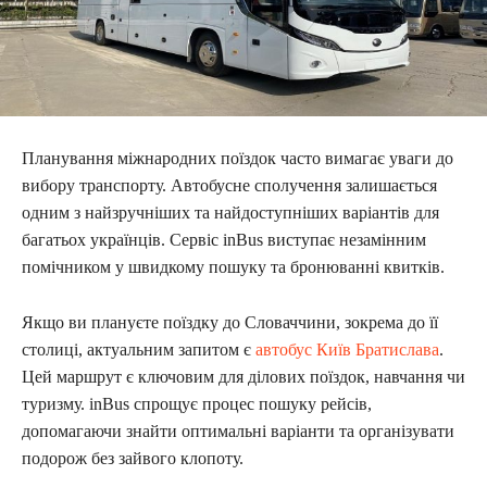
Планування міжнародних поїздок часто вимагає уваги до
вибору транспорту. Автобусне сполучення залишається
одним з найзручніших та найдоступніших варіантів для
багатьох українців. Сервіс inBus виступає незамінним
помічником у швидкому пошуку та бронюванні квитків.
Якщо ви плануєте поїздку до Словаччини, зокрема до її
столиці, актуальним запитом є
автобус Київ Братислава
.
Цей маршрут є ключовим для ділових поїздок, навчання чи
туризму. inBus спрощує процес пошуку рейсів,
допомагаючи знайти оптимальні варіанти та організувати
подорож без зайвого клопоту.