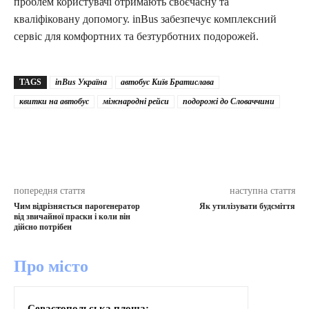
проблем користувачі отримають своєчасну та
кваліфіковану допомогу. inBus забезпечує комплексний
сервіс для комфортних та безтурботних подорожей.
TAGS
inBus Україна
автобус Київ Братислава
квитки на автобус
міжнародні рейси
подорожі до Словаччини
попередня стаття
наступна стаття
Чим відрізняється парогенератор
Як утилізувати будсміття
від звичайної праски і коли він
дійсно потрібен
Про місто
Севастопольська площа: