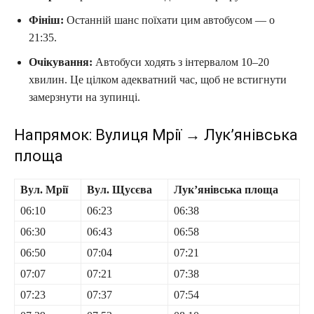
Фініш:
Останній шанс поїхати цим автобусом — о
21:35.
Очікування:
Автобуси ходять з інтервалом 10–20
хвилин. Це цілком адекватний час, щоб не встигнути
замерзнути на зупинці.
Напрямок: Вулиця Мрії → Лук’янівська
площа
Вул. Мрії
Вул. Щусєва
Лук’янівська площа
06:10
06:23
06:38
06:30
06:43
06:58
06:50
07:04
07:21
07:07
07:21
07:38
07:23
07:37
07:54