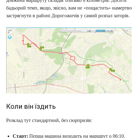
довжина маршруту складає близько 8 кілометрів. Досить
бадьорий темп, якщо, звісно, вам не «пощастить» намертво
застрягнути в районі Дорогожичів у самий розпал заторів.
Коли він їздить
Розклад тут стандартний, без сюрпризів:
Старт:
Перша машина виходить на маршрут о 06:10.