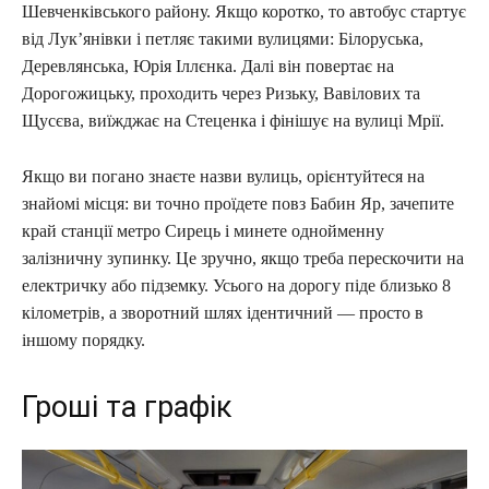
Шевченківського району. Якщо коротко, то автобус стартує
від Лук’янівки і петляє такими вулицями: Білоруська,
Деревлянська, Юрія Іллєнка. Далі він повертає на
Дорогожицьку, проходить через Ризьку, Вавілових та
Щусєва, виїжджає на Стеценка і фінішує на вулиці Мрії.
Якщо ви погано знаєте назви вулиць, орієнтуйтеся на
знайомі місця: ви точно проїдете повз Бабин Яр, зачепите
край станції метро Сирець і минете однойменну
залізничну зупинку. Це зручно, якщо треба перескочити на
електричку або підземку. Усього на дорогу піде близько 8
кілометрів, а зворотний шлях ідентичний — просто в
іншому порядку.
Гроші та графік