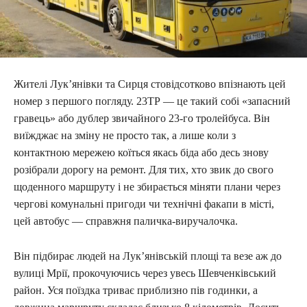
Жителі Лук’янівки та Сирця стовідсотково впізнають цей
номер з першого погляду. 23ТР — це такий собі «запасний
гравець» або дублер звичайного 23-го тролейбуса. Він
виїжджає на зміну не просто так, а лише коли з
контактною мережею коїться якась біда або десь знову
розібрали дорогу на ремонт. Для тих, хто звик до свого
щоденного маршруту і не збирається міняти плани через
чергові комунальні пригоди чи технічні факапи в місті,
цей автобус — справжня паличка-виручалочка.
Він підбирає людей на Лук’янівській площі та везе аж до
вулиці Мрії, прокочуючись через увесь Шевченківський
район. Уся поїздка триває приблизно пів годинки, а