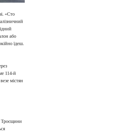
зі. «Сто
Залізничний
лідний
алон або
окійно їдеш.
ерез
ме 114-й
везе містян
аю Троєщини
ься