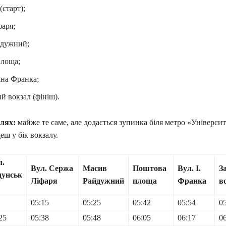
(старт);
аря;
дужний;
лоща;
ана Франка;
й вокзал (фініш).
лях:
майже те саме, але додається зупинка біля метро «Університе
еш у бік вокзалу.
л.
Вул. Сержа
Масив
Поштова
Вул. І.
З
дунськ
Ліфаря
Райдужний
площа
Франка
в
05:15
05:25
05:42
05:54
0
25
05:38
05:48
06:05
06:17
0