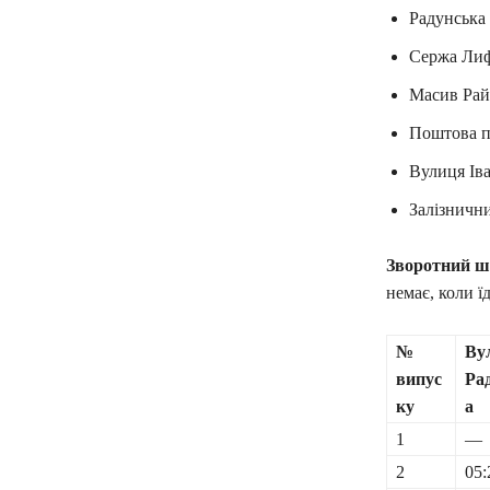
Радунська 
Сержа Лиф
Масив Рай
Поштова п
Вулиця Ів
Залізнични
Зворотний ш
немає, коли їд
№
Ву
випус
Ра
ку
а
1
—
2
05: