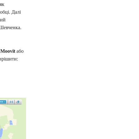
як
обці. Далі
чий
 Шевченка.
т
Moovit
або
ирішити: