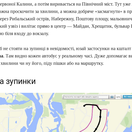
рвоної Калини, а потім виривається на Північний міст. Тут уже 
ожна проскочити за хвилини, а можна добряче «засмагнути» в пр
через Рибальський острів, Набережну, Поштову площу, мальовни
ий узвіз і вилітає прямо в центр — Майдан, Хрещатик, бульвар
 біля входу до вокзалу.
 не стояти на зупинці в невідомості, юзай застосунки на кштал
ua
. Там видно кожен автобус у реальному часі. Дуже допомагає в
 хвилини чи ну його, піду пішки або на маршрутку.
а зупинки