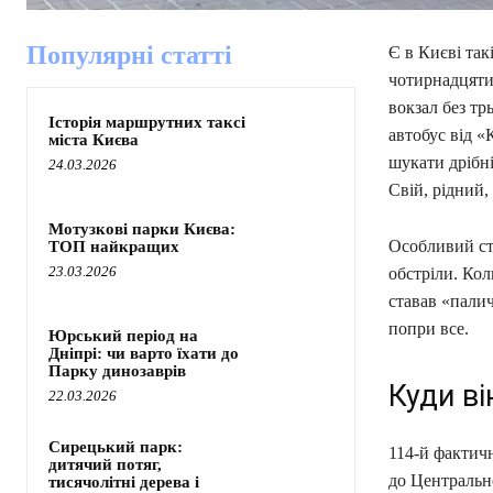
Популярні статті
Є в Києві так
чотирнадцятий
вокзал без тр
Історія маршрутних таксі
автобус від «
міста Києва
шукати дрібні
24.03.2026
Свій, рідний,
Мотузкові парки Києва:
Особливий ст
ТОП найкращих
23.03.2026
обстріли. Кол
ставав «пали
попри все.
Юрський період на
Дніпрі: чи варто їхати до
Парку динозаврів
Куди ві
22.03.2026
Сирецький парк:
114-й фактич
дитячий потяг,
до Центральн
тисячолітні дерева і