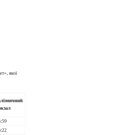
т», якої
алізничний
окзал
5:59
6:22