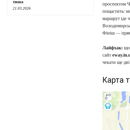
тиша
проспектом Че
21.03.2026
пощастить: м
маршрут іде 
Володимирськ
Фініш — прямо
Лайфхак:
щоб
сайт
eway.in.
чекати ще дві
Карта т