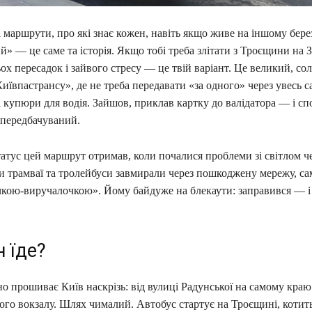
і маршрути, про які знає кожен, навіть якщо живе на іншому бере
» — це саме та історія. Якщо тобі треба злітати з Троєщини на 
ьох пересадок і зайвого стресу — це твій варіант. Це великий, со
Київпастрансу», де не треба передавати «за одного» через увесь с
 купюри для водія. Зайшов, приклав картку до валідатора — і сп
 передбачуваний.
атус цей маршрут отримав, коли почалися проблеми зі світлом ч
и трамваї та тролейбуси завмирали через пошкоджену мережу, са
чкою-виручалочкою». Йому байдуже на блекаути: заправився — і 
н їде?
но прошиває Київ наскрізь: від вулиці Радунської на самому кр
ого вокзалу. Шлях чималий. Автобус стартує на Троєщині, котит