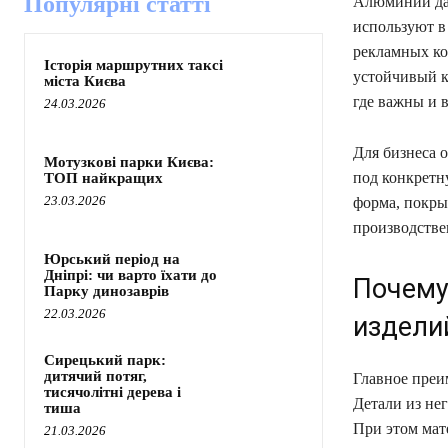
Популярні статті
Алюминий дав
используют в
рекламных ко
Історія маршрутних таксі
устойчивый к
міста Києва
где важны и 
24.03.2026
Для бизнеса 
Мотузкові парки Києва:
под конкретн
ТОП найкращих
23.03.2026
форма, покры
производстве
Юрський період на
Дніпрі: чи варто їхати до
Почему
Парку динозаврів
22.03.2026
издели
Сирецький парк:
дитячий потяг,
Главное преи
тисячолітні дерева і
Детали из не
тиша
При этом мат
21.03.2026