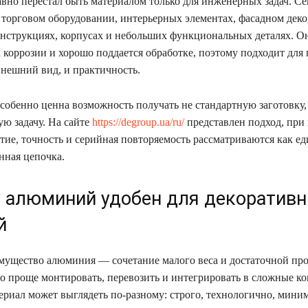
но перестал быть материалом только для инженерных задач. Се
 торговом оборудовании, интерьерных элементах, фасадном деко
нструкциях, корпусах и небольших функциональных деталях. Он
 коррозии и хорошо поддается обработке, поэтому подходит для 
внешний вид, и практичность.
особенно ценна возможность получать не стандартную заготовку,
ую задачу. На сайте
https://degroup.ua/ru/
представлен подход, при
тие, точность и серийная повторяемость рассматриваются как ед
нная цепочка.
 алюминий удобен для декоратив
й
мущество алюминия — сочетание малого веса и достаточной про
го проще монтировать, перевозить и интегрировать в сложные к
ериал может выглядеть по-разному: строго, технологично, мини