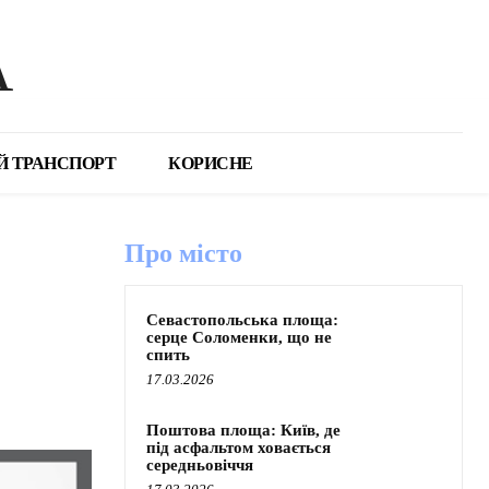
А
Й ТРАНСПОРТ
КОРИСНЕ
Про місто
Севастопольська площа:
серце Соломенки, що не
спить
17.03.2026
Поштова площа: Київ, де
під асфальтом ховається
середньовіччя