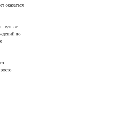
ет оказаться
ь путь от
ождений по
е
го
просто
и