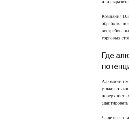
или выразите
Компания D.E.
обработка по
востребованы
торговых сто
Где ал
потенц
Алюминий хор
утяжелять ко
поверхность 
адаптировать
Чаще всего т