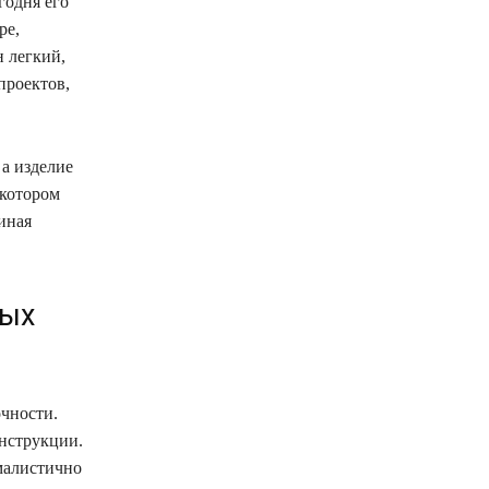
годня его
ре,
 легкий,
проектов,
 а изделие
 котором
иная
ных
чности.
онструкции.
малистично