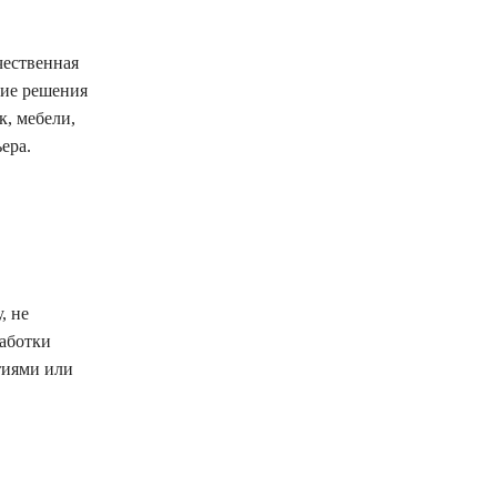
чественная
кие решения
, мебели,
ера.
, не
аботки
тиями или