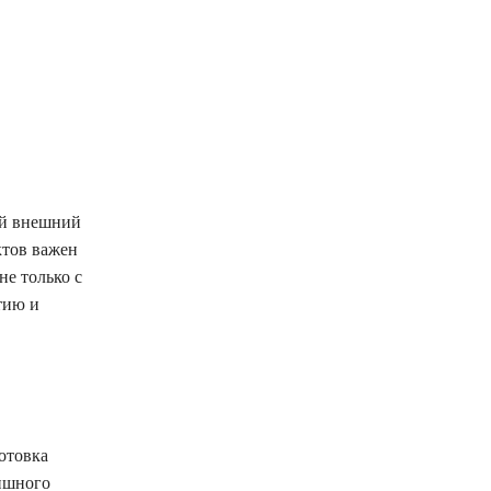
ый внешний
ктов важен
не только с
тию и
отовка
нишного