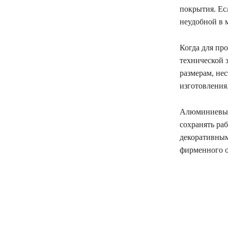
покрытия. Есл
неудобной в 
Когда для пр
технической 
размерам, не
изготовления
Алюминиевые 
сохранять ра
декоративным
фирменного 
поділіть