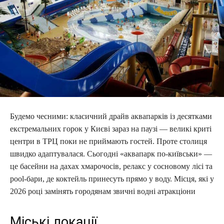
Будемо чесними: класичний драйв аквапарків із десятками
екстремальних горок у Києві зараз на паузі — великі криті
центри в ТРЦ поки не приймають гостей. Проте столиця
швидко адаптувалася. Сьогодні «аквапарк по-київськи» —
це басейни на дахах хмарочосів, релакс у сосновому лісі та
pool-бари, де коктейль принесуть прямо у воду. Місця, які у
2026 році замінять городянам звичні водні атракціони
Міські локації