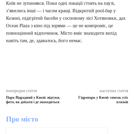
Київ не зупинявся. Поки одні локації стоять на паузі,
з’явились інші — і часом кращі. Відкритий pool-бар у
Козині, підігрітий басейн у сосновому лісі Хотяновки, дах
Ocean Plaza з кіно під зорями — це не компроміс, це
повноцінний відпочинок. Місто вміє знаходити вихід
навіть там, де, здавалось, його немає.
попередня стаття
наступна стаття
Парк Відрадний у Києві: відгуки,
Гідропарк у Києві: список усіх
фото, як доїхати і де знаходиться
пляжів
Про місто