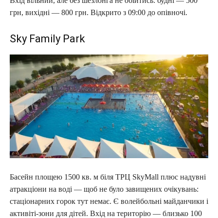
Вхід вільний, але без шезлонга не обійтись: будні — 500
грн, вихідні — 800 грн. Відкрито з 09:00 до опівночі.
Sky Family Park
Басейн площею 1500 кв. м біля ТРЦ SkyMall плюс надувні
атракціони на воді — щоб не було завищених очікувань:
стаціонарних горок тут немає. Є волейбольні майданчики і
активіті-зони для дітей. Вхід на територію — близько 100