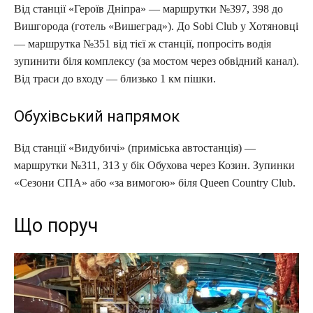
Від станції «Героїв Дніпра» — маршрутки №397, 398 до
Вишгорода (готель «Вишеград»). До Sobi Club у Хотяновці
— маршрутка №351 від тієї ж станції, попросіть водія
зупинити біля комплексу (за мостом через обвідний канал).
Від траси до входу — близько 1 км пішки.
Обухівський напрямок
Від станції «Видубичі» (приміська автостанція) —
маршрутки №311, 313 у бік Обухова через Козин. Зупинки
«Сезони СПА» або «за вимогою» біля Queen Country Club.
Що поруч