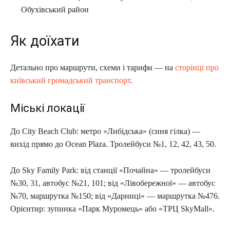
Обухівський район
Як доїхати
Детально про маршрути, схеми і тарифи — на
сторінці про
київський громадський транспорт
.
Міські локації
До City Beach Club: метро «Либідська» (синя гілка) —
вихід прямо до Ocean Plaza. Тролейбуси №1, 12, 42, 43, 50.
До Sky Family Park: від станції «Почайна» — тролейбуси
№30, 31, автобус №21, 101; від «Лівобережної» — автобус
№70, маршрутка №150; від «Дарниці» — маршрутка №476.
Орієнтир: зупинка «Парк Муромець» або «ТРЦ SkyMall».