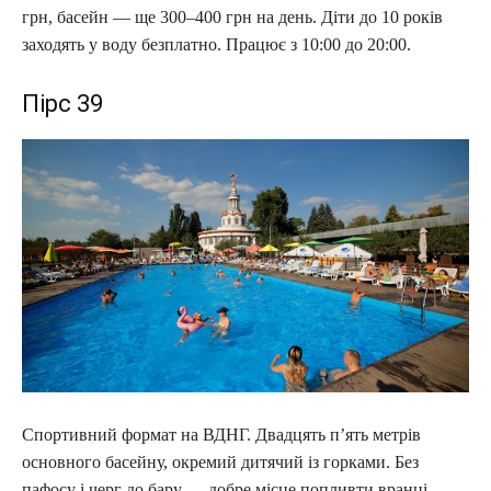
грн, басейн — ще 300–400 грн на день. Діти до 10 років
заходять у воду безплатно. Працює з 10:00 до 20:00.
Пірс 39
Спортивний формат на ВДНГ. Двадцять п’ять метрів
основного басейну, окремий дитячий із горками. Без
пафосу і черг до бару — добре місце попливти вранці.