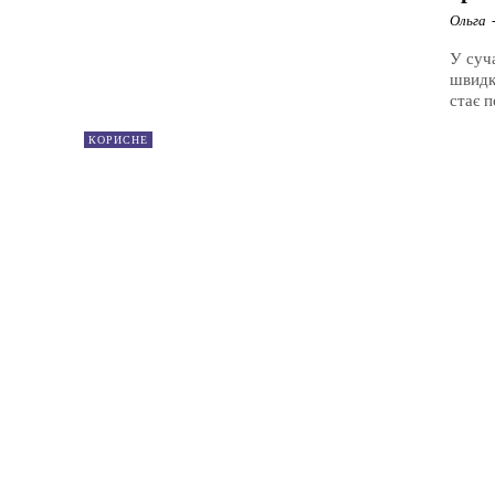
Ольга
У суч
швидк
стає 
КОРИСНЕ