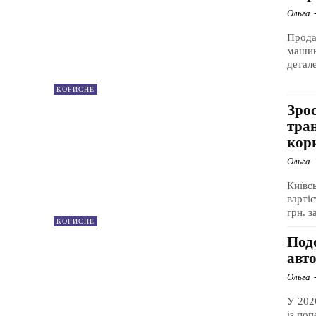
Ольга
Прода
машин
детале
КОРИСНЕ
Зро
тра
кор
Ольга
Київс
варті
грн. з
КОРИСНЕ
Под
авт
Ольга
У 2026
із по