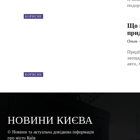
подор
КОРИСНЕ
Що п
при
Ольга
Придб
заоща
авто, 
КОРИСНЕ
НОВИНИ КИЄВА
© Новини та актуальна довідкова інформація
про місто Київ