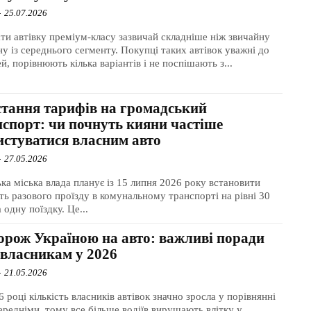
-
25.07.2026
ти автівку преміум-класу зазвичай складніше ніж звичайну
у із середнього сегменту. Покупці таких автівок уважні до
й, порівнюють кілька варіантів і не поспішають з...
стання тарифів на громадський
нспорт: чи почнуть кияни частіше
истуватися власним авто
-
27.05.2026
ька міська влада планує із 15 липня 2026 року встановити
сть разового проїзду в комунальному транспорті на рівні 30
а одну поїздку. Це...
орож Україною на авто: важливі поради
овласникам у 2026
-
21.05.2026
 році кількість власників автівок значно зросла у порівнянні
передніми, тому все більше водіїв вирушають влітку у